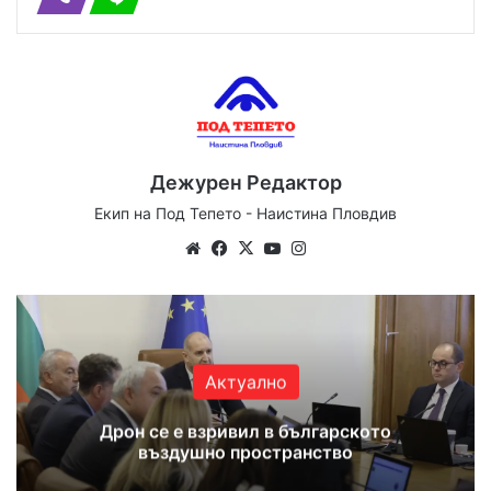
Дежурен Редактор
Екип на Под Тепето - Наистина Пловдив
We
Fa
X
Yo
Ins
bsi
ce
uT
tag
te
bo
ub
ra
ok
e
m
Актуално
Дрон се е взривил в българското
въздушно пространство