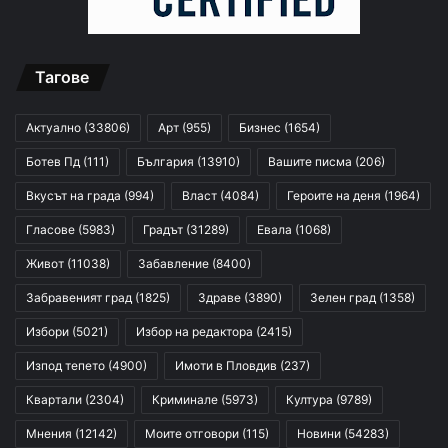
Тагове
Актуално
(33806)
Арт
(955)
Бизнес
(1654)
Ботев Пд
(111)
България
(13910)
Вашите писма
(206)
Вкусът на града
(994)
Власт
(4084)
Героите на деня
(1964)
Гласове
(5983)
Градът
(31289)
Евала
(1068)
Живот
(11038)
Забавление
(8400)
Забравеният град
(1825)
Здраве
(3890)
Зелен град
(1358)
Избори
(5021)
Избор на редактора
(2415)
Изпод тепето
(4900)
Имоти в Пловдив
(237)
Квартали
(2304)
Криминале
(5973)
Култура
(9789)
Мнения
(12142)
Моите отговори
(115)
Новини
(54283)