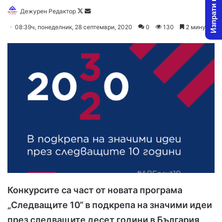
Изпрати новина
Дежурен Редактор
F
S
o
e
08:39ч, понеделник, 28 септември, 2020
0
130
2 минути
l
n
l
d
o
a
w
n
o
e
n
m
X
a
i
l
Конкурсите са част от новата програма
„Следващите 10“ в подкрепа на значими идеи
през следващите десет години в България