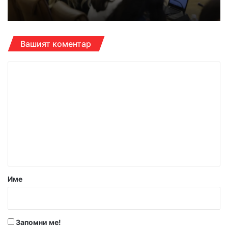
Вашият коментар
К
о
м
е
н
т
а
р
Име
:
*
Запомни ме!