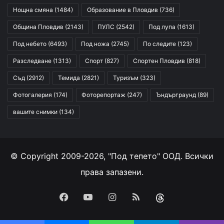
Нощна смяна
(1484)
Образование в Пловдив
(736)
Община Пловдив
(2143)
ПУЛС
(2542)
Под лупа
(1613)
Под небето
(6493)
Под ножа
(2745)
По следите
(123)
Разследване
(1313)
Спорт
(827)
Спортен Пловдив
(818)
Съд
(2912)
Темида
(2821)
Туризъм
(323)
Фотогалерия
(174)
Фоторепортаж
(247)
Ъндърграунд
(89)
вашите снимки
(134)
© Copyright 2009-2026, "Под тепето" ООД. Всички
права запазени.
Facebook
YouTube
Instagram
RSS
Threads