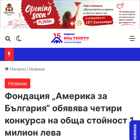
Търсене ...
Switch skin
М
Начало
/
Новини
Новини
Фондация „Америка за
България“ обявява четири
конкурса на обща стойност 1
милион лева