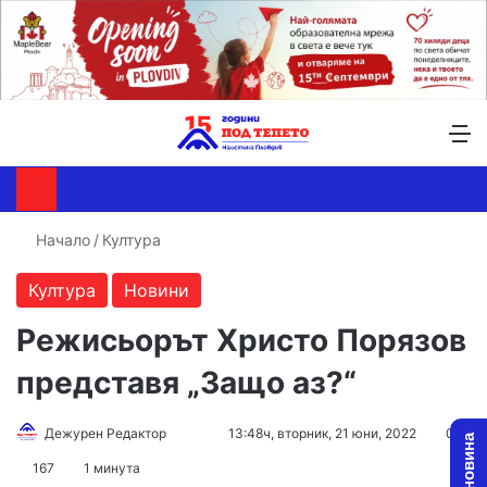
Търсене ...
Switch skin
М
Начало
/
Култура
Култура
Новини
Режисьорът Христо Порязов
представя „Защо аз?“
Дежурен Редактор
F
S
13:48ч, вторник, 21 юни, 2022
0
o
e
167
1 минута
l
n