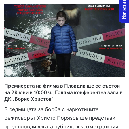
Изпрати новина
l
d
o
a
w
n
o
e
n
m
X
a
i
l
Премиерата на филма в Пловдив ще се състои
на 29 юни в 16:00 ч., Голяма конферентна зала в
ДК „Борис Христов“
В седмицата за борба с наркотиците
режисьорът Христо Порязов ще представи
пред пловдивската публика късометражния