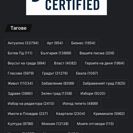
Тагове
Актуално
(33794)
Арт
(954)
Бизнес
(1654)
Ботев Пд
(111)
България
(13899)
Вашите писма
(206)
Вкусът на града
(994)
Власт
(4082)
Героите на деня
(1964)
Гласове
(5979)
Градът
(31276)
Евала
(1067)
Живот
(11034)
Забавление
(8399)
Забравеният град
(1825)
Здраве
(3890)
Зелен град
(1358)
Избори
(5020)
Избор на редактора
(2410)
Изпод тепето
(4899)
Имоти в Пловдив
(237)
Квартали
(2304)
Криминале
(5962)
Култура
(9786)
Мнения
(12138)
Моите отговори
(115)