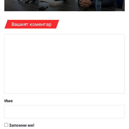
Вашият коментар
К
о
м
е
н
т
а
р
Име
:
*
Запомни ме!