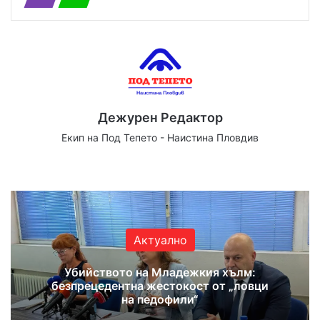
Дежурен Редактор
Екип на Под Тепето - Наистина Пловдив
We
Fa
X
Yo
Ins
bsi
ce
uT
tag
te
bo
ub
ra
ok
e
m
Актуално
Убийството на Младежкия хълм:
безпрецедентна жестокост от „ловци
на педофили“