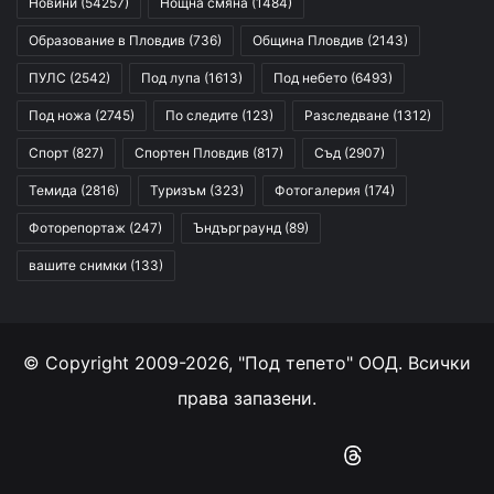
Новини
(54257)
Нощна смяна
(1484)
Образование в Пловдив
(736)
Община Пловдив
(2143)
ПУЛС
(2542)
Под лупа
(1613)
Под небето
(6493)
Под ножа
(2745)
По следите
(123)
Разследване
(1312)
Спорт
(827)
Спортен Пловдив
(817)
Съд
(2907)
Темида
(2816)
Туризъм
(323)
Фотогалерия
(174)
Фоторепортаж
(247)
Ъндърграунд
(89)
вашите снимки
(133)
© Copyright 2009-2026, "Под тепето" ООД. Всички
права запазени.
Facebook
YouTube
Instagram
RSS
Threads