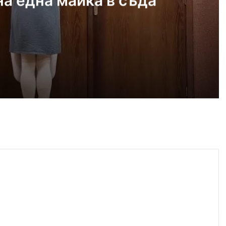
а една майка в съда
 2026
айка в съда
 2026
иззети в Пловдивско за месец
 2026
ловдив (07.08– 13.08)