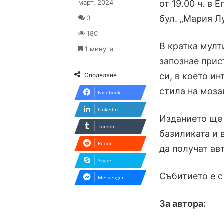
март, 2024
от 19.00 ч. в
бул. „Мария Л
0
180
В кратка мул
1 минута
запознае прис
си, в което и
Споделяне
стила на моза
Facebook
LinkedIn
Изданието ще 
Tumblr
базиликата и 
Reddit
да получат ав
Skype
Събитието е с
Messenger
За автора: