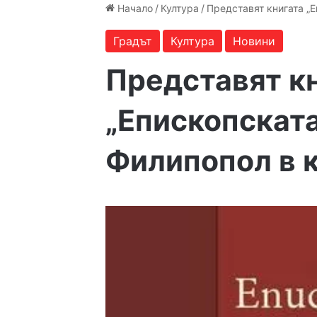
Начало
/
Култура
/
Представят книгата „Е
Градът
Култура
Новини
Представят к
„Епископската
Филипопол в 