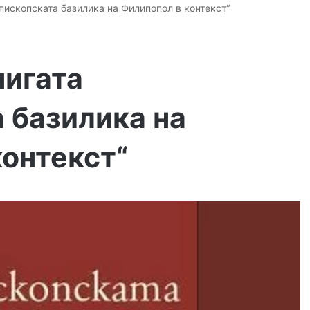
пископската базилика на Филипопол в контекст“
нигата
 базилика на
контекст“