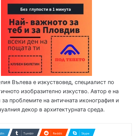
Юлия Вълева е изкуствовед, специалист по
тичното изобразително изкуство. Автор е на
и за проблемите на античната иконография и
зуалния декор в архитектурната среда.
dIn
Tumblr
Reddit
Skype