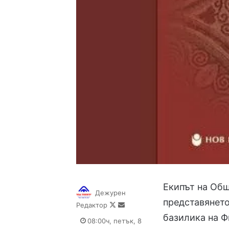
Екипът на Общ
Дежурен
представянето
Follow
Send
Редактор
on
an
базилика на Ф
08:00ч, петък, 8
X
email