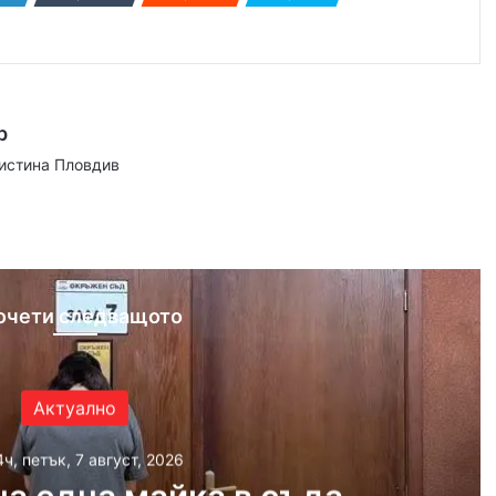
р
аистина Пловдив
ram
очети следващото
Актуално
4ч, петък, 7 август, 2026