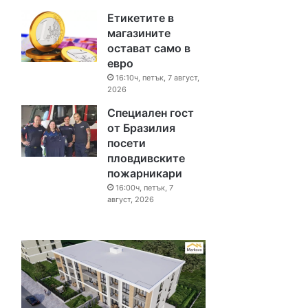
Етикетите в
магазините
остават само в
евро
16:10ч, петък, 7 август,
2026
Специален гост
от Бразилия
посети
пловдивските
пожарникари
16:00ч, петък, 7
август, 2026