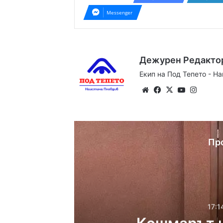
Messenger
Дежурен Редакто
Екип на Под Тепето - Н
Website
Facebook
X
YouTube
Instag
Пр
17:1