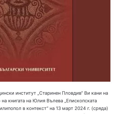
ински институт „Старинен Пловдив“ Ви кани на
 на книгата на Юлия Вълева „Епископската
илипопол в контекст“ на 13 март 2024 г. (сряда)