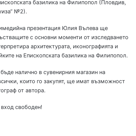
 Епископската базилика на Филипопол (Пловдив,
уиза“ №2).
тимедийна презентация Юлия Вълева ще
ъстващите с основни моменти от изследването
нтерпретира архитектурата, иконографията и
йките на Епископската базилика на Филипопол.
бъде налично в сувенирния магазин на
всички, които го закупят, ще имат възможност
тограф от автора.
 вход свободен!