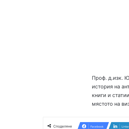
Проф. д.изк. 
история на ан
книги и стати
мястото на ви
Споделяне
Facebook
Linke