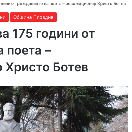
одини от рождението на поета – революционер Христо Ботев
ни
Община Пловдив
а 175 години от
 поета –
 Христо Ботев