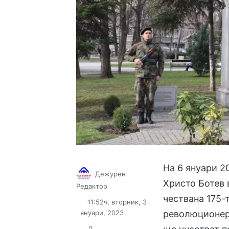
На 6 януари 20
Дежурен
Христо Ботев 
Follow
Send
Редактор
on
an
чествана 175-
11:52ч, вторник, 3
X
email
януари, 2023
революционер
0