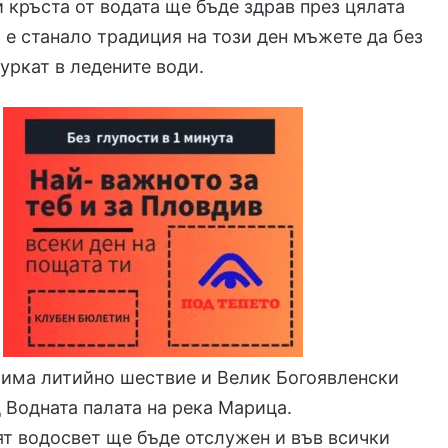
и кръста от водата ще бъде здрав през цялата
а е станало традиция на този ден мъжете да без
муркат в ледените води.
 има литийно шествие и Велик Богоявленски
 Водната палата на река Марица.
т водосвет ще бъде отслужен и във всички