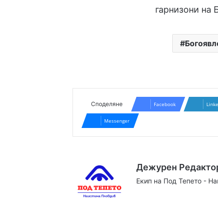
гарнизони на 
Богоявл
Споделяне
Facebook
Link
Messenger
Дежурен Редакто
Екип на Под Тепето - Н
Website
Facebook
X
YouTube
Instag