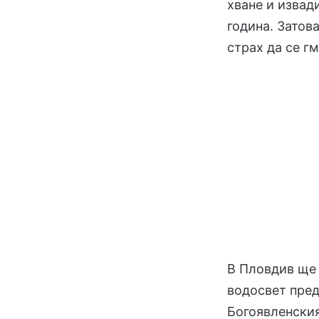
хване и извад
година. Затов
страх да се г
В Пловдив ще
водосвет пред
Богоявленския