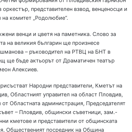
почетни формирования от Пловдивския гарнизон
в оркестър, представителен взвод, венценосци и
 на комитет „Родолюбие“.
жени венци и цветя на паметника. Слово за
та на великия българин ще произнесе
шманова – ръководител на РТВЦ на БНТ в
ещ ще бъде актьорът от Драматичен театър
меон Алексиев.
присъстват Народни представители, Кметът на
ив, Областният управител на област Пловдив,
и от Областната администрация, Председателят
ъвет – Пловдив, общински съветници, зам.-
нни кметове и представители от общинската
я, Общественият посредник на Община