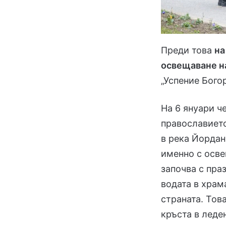
Преди това
на
освещаване н
„Успение Бого
На 6 януари ч
православието
в река Йордан
именно с осве
започва с пра
водата в храм
страната. Тов
кръста в леде