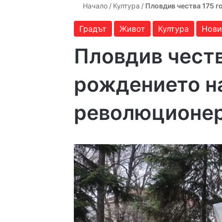
Начало
/
Култура
/
Пловдив чества 175 г
Градът
Живот
Култура
Нови
Пловдив честв
рождението на
революционер