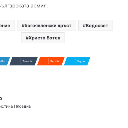
Българската армия.
ение
богоявленски кръст
Водосвет
Христо Ботев
edIn
Tumblr
Reddit
Skype
р
аистина Пловдив
ram