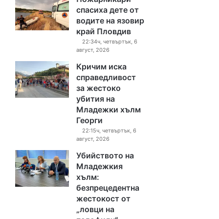
спасиха дете от
водите на язовир
край Пловдив
22:34ч, четвъртък, 6
август, 2026
Кричим иска
справедливост
за жестоко
убития на
Младежки хълм
Георги
22:15ч, четвъртък, 6
август, 2026
Убийството на
Младежкия
хълм:
безпрецедентна
жестокост от
„ловци на