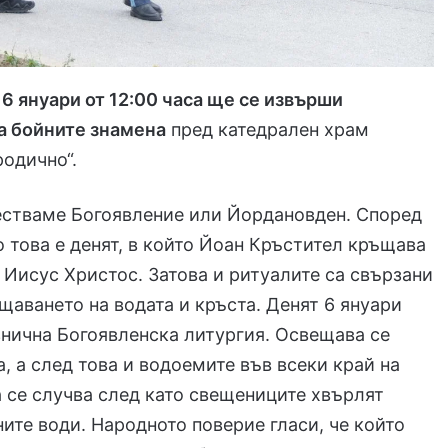
 6 януари от 12:00 часа ще се извърши
а бойните знамена
пред катедрален храм
родично“.
естваме Богоявление или Йордановден. Според
 това е денят, в който Йоан Кръстител кръщава
 Иисус Христос. Затова и ритуалите са свързани
щаването на водата и кръста. Денят 6 януари
знична Богоявленска литургия. Освещава се
а, а след това и водоемите във всеки край на
а се случва след като свещениците хвърлят
ните води. Народното поверие гласи, че който