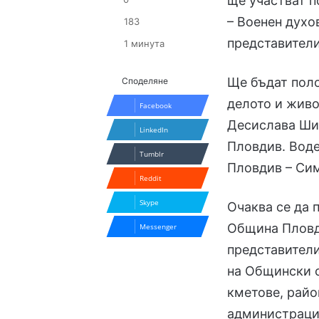
ще участват 
– Военен духо
183
представители
1 минута
Ще бъдат поло
Споделяне
делото и живо
Facebook
Десислава Ши
LinkedIn
Пловдив. Вод
Tumblr
Пловдив – Си
Reddit
Skype
Очаква се да 
Община Пловд
Messenger
представител
на Общински с
кметове, райо
администраци