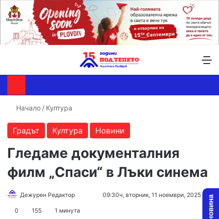
Търсене ...
Switch skin
М
Начало
/
Култура
Градът
Култура
Новини
Гледаме документалния
филм „Спаси“ в Лъки синема
Follow
Send
Дежурен Редактор
09:30ч, вторник, 11 ноември, 2025
on
an
0
155
1 минута
X
email