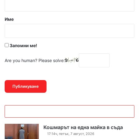
а
р
Име
:
*
Запомни ме!
Are you human? Please solve:
Кошмарът на една майка в съда
17:14ч, петък, 7 август, 2026