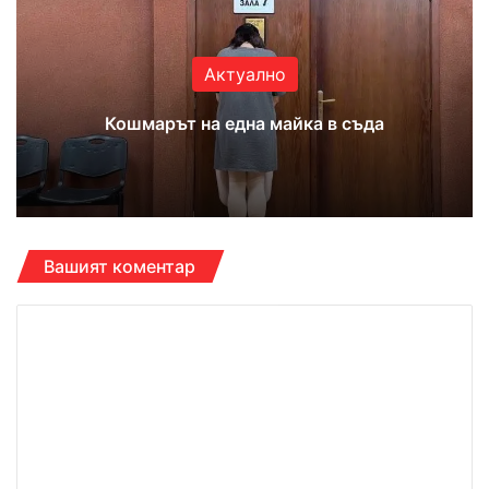
Актуално
Кошмарът на една майка в съда
Вашият коментар
К
о
м
е
н
т