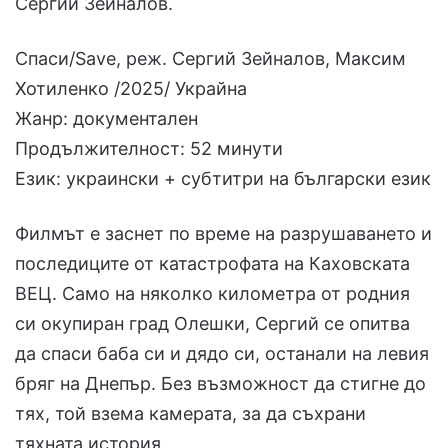
Сергий Зейналов.
Спаси/Save, реж. Сергий Зейналов, Максим
Хотиленко /2025/ Украйна
Жанр: документален
Продължителност: 52 минути
Език: украински + субтитри на български език
Филмът е заснет по време на разрушаването и
последиците от катастрофата на Каховската
ВЕЦ. Само на няколко километра от родния
си окупиран град Олешки, Сергий се опитва
да спаси баба си и дядо си, останали на левия
бряг на Днепър. Без възможност да стигне до
тях, той взема камерата, за да съхрани
тяхната история.