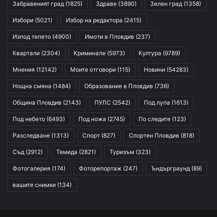
Забравеният град
(1825)
Здраве
(3890)
Зелен град
(1358)
Избори
(5021)
Избор на редактора
(2415)
Изпод тепето
(4900)
Имоти в Пловдив
(237)
Квартали
(2304)
Криминале
(5973)
Култура
(9789)
Мнения
(12142)
Моите отговори
(115)
Новини
(54283)
Нощна смяна
(1484)
Образование в Пловдив
(736)
Община Пловдив
(2143)
ПУЛС
(2542)
Под лупа
(1613)
Под небето
(6493)
Под ножа
(2745)
По следите
(123)
Разследване
(1313)
Спорт
(827)
Спортен Пловдив
(818)
Съд
(2912)
Темида
(2821)
Туризъм
(323)
Фотогалерия
(174)
Фоторепортаж
(247)
Ъндърграунд
(89)
вашите снимки
(134)