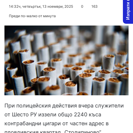
Изпрати новина
on
an
14:32ч, четвъртък, 13 ноември, 2025
0
163
X
email
Преди по-малко от минута
При полицейския действия вчера служители
от Шесто РУ иззели общо 2240 къса
контрабандни цигари от частен адрес в
пловдивския квартал „Столипиново“.