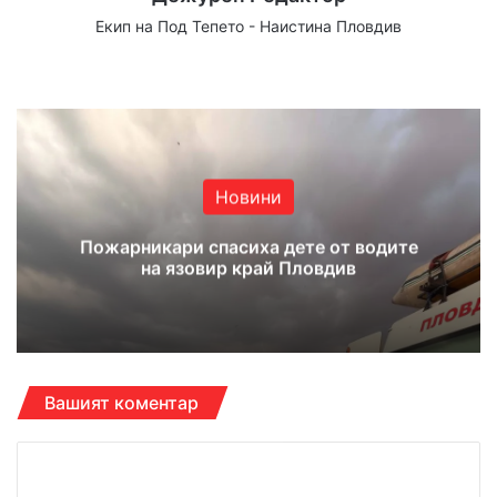
Екип на Под Тепето - Наистина Пловдив
Website
Facebook
X
YouTube
Instagram
Новини
Пожарникари спасиха дете от водите
на язовир край Пловдив
Вашият коментар
К
о