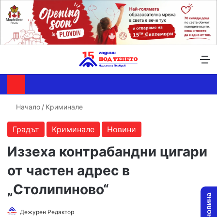
Търсене ...
Switch skin
М
Начало
/
Криминале
Градът
Криминале
Новини
Иззеха контрабандни цигари
от частен адрес в
„Столипиново“
Follow
Send
Дежурен Редактор