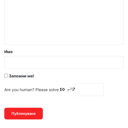
м
е
н
т
а
р
Име
:
*
Запомни ме!
Are you human? Please solve: