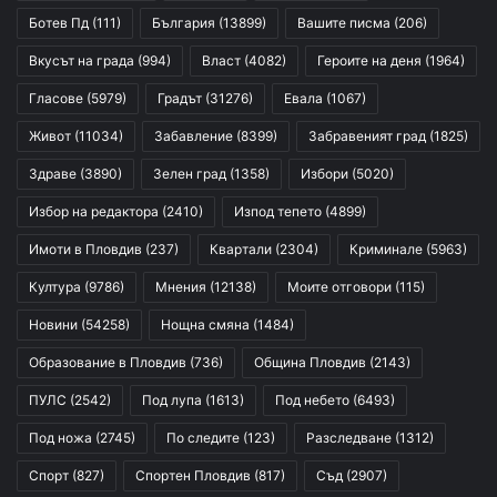
Ботев Пд
(111)
България
(13899)
Вашите писма
(206)
Вкусът на града
(994)
Власт
(4082)
Героите на деня
(1964)
Гласове
(5979)
Градът
(31276)
Евала
(1067)
Живот
(11034)
Забавление
(8399)
Забравеният град
(1825)
Здраве
(3890)
Зелен град
(1358)
Избори
(5020)
Избор на редактора
(2410)
Изпод тепето
(4899)
Имоти в Пловдив
(237)
Квартали
(2304)
Криминале
(5963)
Култура
(9786)
Мнения
(12138)
Моите отговори
(115)
Новини
(54258)
Нощна смяна
(1484)
Образование в Пловдив
(736)
Община Пловдив
(2143)
ПУЛС
(2542)
Под лупа
(1613)
Под небето
(6493)
Под ножа
(2745)
По следите
(123)
Разследване
(1312)
Спорт
(827)
Спортен Пловдив
(817)
Съд
(2907)