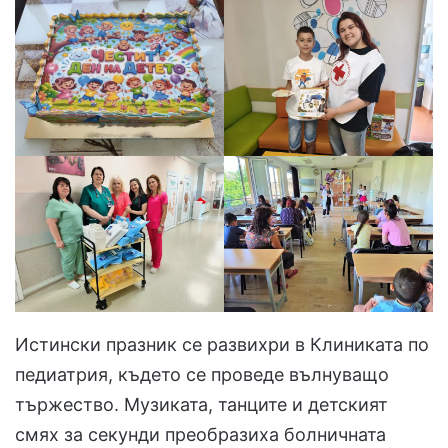
Истински празник се развихри в Клиниката по
педиатрия, където се проведе вълнуващо
тържество. Музиката, танците и детският
смях за секунди преобразиха болничната