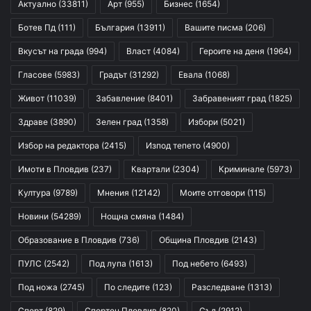
Актуално
(33811)
Арт
(955)
Бизнес
(1654)
Ботев Пд
(111)
България
(13911)
Вашите писма
(206)
Вкусът на града
(994)
Власт
(4084)
Героите на деня
(1964)
Гласове
(5983)
Градът
(31292)
Евала
(1068)
Живот
(11039)
Забавление
(8401)
Забравеният град
(1825)
Здраве
(3890)
Зелен град
(1358)
Избори
(5021)
Избор на редактора
(2415)
Изпод тепето
(4900)
Имоти в Пловдив
(237)
Квартали
(2304)
Криминале
(5973)
Култура
(9789)
Мнения
(12142)
Моите отговори
(115)
Новини
(54289)
Нощна смяна
(1484)
Образование в Пловдив
(736)
Община Пловдив
(2143)
ПУЛС
(2542)
Под лупа
(1613)
Под небето
(6493)
Под ножа
(2745)
По следите
(123)
Разследване
(1313)
Спорт
(829)
Спортен Пловдив
(820)
Съд
(2912)