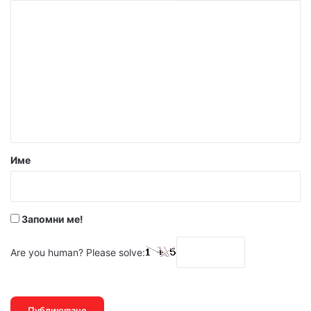
К
о
м
е
н
т
а
р
Име
:
*
Запомни ме!
Are you human? Please solve: