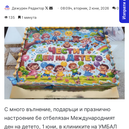
Изпрати новина
Follow
Send
Дежурен Редактор
08:09ч, вторник, 2 юни, 2026
0
on
an
135
1 минута
X
email
С много вълнение, подаръци и празнично
настроение бе отбелязан Международният
ден на детето, 1 юни, в клиниките на УМБАЛ