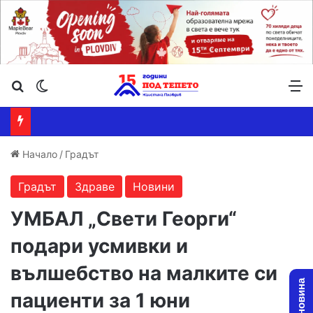
Търсене ...
Switch skin
М
Начало
/
Градът
Градът
Здраве
Новини
УМБАЛ „Свети Георги“
подари усмивки и
вълшебство на малките си
пациенти за 1 юни