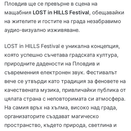
Пловдив ще се превърне в сцена на
мащабния
LOST in HILLS Festival
, обещавайки
на жителите и гостите на града незабравимо
аудио-визуално изживяване.
LOST in HILLS Festival е уникална концепция,
която успешно съчетава градската култура,
природните дадености на Пловдив и
съвременния електронен звук. Фестивалът
вече се утвърди като традиция за феновете на
качествената музика, привличайки публика от
цялата страна с неповторимата си атмосфера.
На самия връх на хълма, високо над града,
организаторите създават магическо
пространство, където природа, светлина и