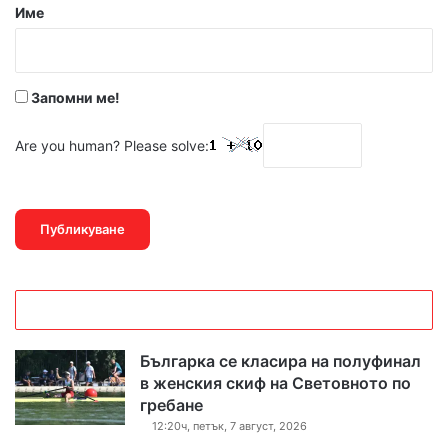
р
Име
:
*
Запомни ме!
Are you human? Please solve:
Българка се класира на полуфинал
в женския скиф на Световното по
гребане
12:20ч, петък, 7 август, 2026