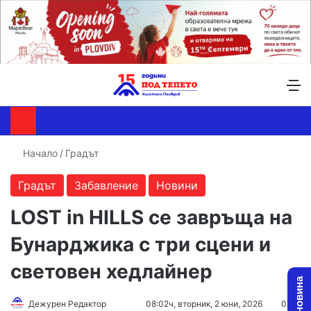
Търсене ...
Switch skin
М
Начало
/
Градът
Градът
Забавление
Новини
LOST in HILLS се завръща на
Бунарджика с три сцени и
световен хедлайнер
Follow
Send
Дежурен Редактор
08:02ч, вторник, 2 юни, 2026
0