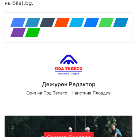
на Bilet.bg.
Дежурен Редактор
Екип на Под Тепето - Наистина Пловдив
Website
Facebook
X
YouTube
Instagram
Спортен Пловдив