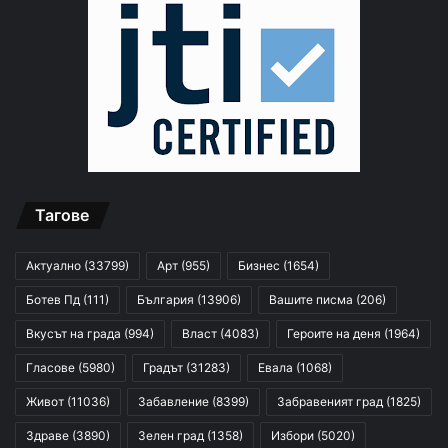
Тагове
Актуално
(33799)
Арт
(955)
Бизнес
(1654)
Ботев Пд
(111)
България
(13906)
Вашите писма
(206)
Вкусът на града
(994)
Власт
(4083)
Героите на деня
(1964)
Гласове
(5980)
Градът
(31283)
Евала
(1068)
Живот
(11036)
Забавление
(8399)
Забравеният град
(1825)
Здраве
(3890)
Зелен град
(1358)
Избори
(5020)