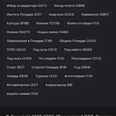
Избор на редактора
(2411)
Изпод тепето
(4899)
Имоти в Пловдив
(237)
Квартали
(2304)
Криминале
(5967)
Култура
(9788)
Мнения
(12138)
Моите отговори
(115)
Новини
(54271)
Нощна смяна
(1484)
Образование в Пловдив
(736)
Община Пловдив
(2143)
ПУЛС
(2542)
Под лупа
(1613)
Под небето
(6493)
Под ножа
(2745)
По следите
(123)
Разследване
(1312)
Спорт
(827)
Спортен Пловдив
(818)
Съд
(2908)
Темида
(2818)
Туризъм
(323)
Фотогалерия
(174)
Фоторепортаж
(247)
Ъндърграунд
(89)
вашите снимки
(134)