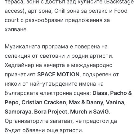
тераса, зони с достъп зад кулисите (Backstage
access), арт зона, Chill зона за релакс и Food
court с разнообразни предложения за
хапване.
Музикалната програма е поверена на
селекция от световни и родни артисти.
Хедлайнер на вечерта е международно
признатият
SPACE MOTION
, подкрепен от
някои от най-утвърдените имена на
българската електронна сцена:
Diass, Pacho &
Pepo, Cristian Cracken, Max & Danny, Vanina,
Samoraya, Bora Project, Murch и SaviG
.
Организаторите загатват, че предстои да
бъдат обявени още артисти.