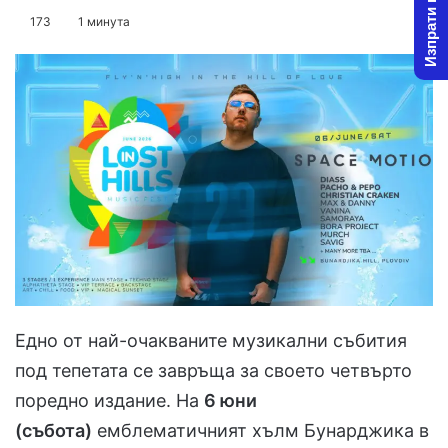
Изпрати новина
on
an
173
1 минута
X
email
Едно от най-очакваните музикални събития
под тепетата се завръща за своето четвърто
поредно издание. На
6 юни
(събота)
емблематичният хълм Бунарджика в