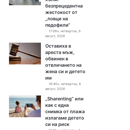
безпрецедентна
жестокост от
„ловци на
педофили“
17:06ч, четвъртък, 6
август, 2026
Оставиха в
ареста мъж,
обвинен в
отвличането на
жена си и детето
им
16:40ч, четвъртък, 6
август, 2026
„Sharenting“ или
как с една
снимка от плажа
излагаме детето
си на риск