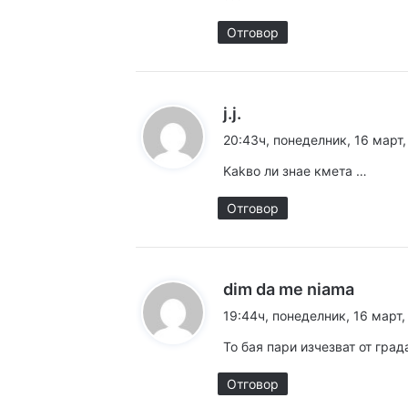
Засилен контрол на
Отговор
12:13ч, четвъртък, 6 авг
к
j.j.
а
20:43ч, понеделник, 16 март,
з
Kakво ли знае кмета …
а
11:38ч, четвъртък, 6 ав
:
Разкопават Пещерск
Отговор
11:10ч, четвъртък, 6 авг
к
dim da me niama
а
19:44ч, понеделник, 16 март,
з
То бая пари изчезват от град
а
:
Отговор
10:05ч, четвъртък, 6 ав