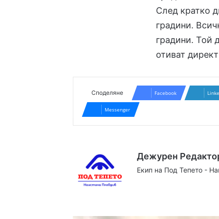
След кратко д
градини. Всичк
градини. Той 
отиват директ
Споделяне
Facebook
Link
Messenger
Дежурен Редакто
Екип на Под Тепето - Н
Website
Facebook
X
YouTube
Instag