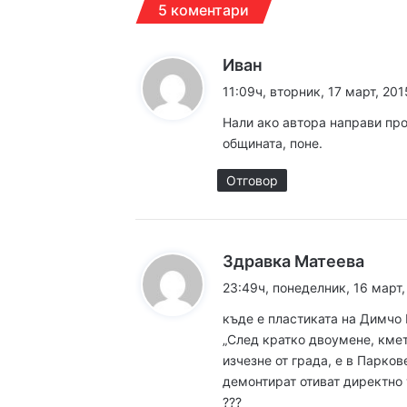
5 коментари
к
Иван
а
11:09ч, вторник, 17 март, 201
16:10ч, четвъртък, 6 ав
з
Нали ако автора направи про
а
общината, поне.
:
Отговор
14:19ч, четвъртък, 6 ав
22-рият Есенен сало
к
Здравка Матеева
а
23:49ч, понеделник, 16 март,
13:29ч, четвъртък, 6 ав
з
къде е пластиката на Димчо
а
„След кратко двоумене, кмет
:
изчезне от града, е в Парков
демонтират отиват директно 
12:37ч, четвъртък, 6 авг
???