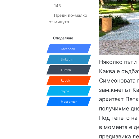
143
Преди по-малко
от минута
Споделяне
Facebook
LinkedIn
Няколко пъти 
Tumblr
Каква е съдба
Симеоновата г
Reddit
зам.кметът Ка
Skype
архитект Петк
Messenger
получихме дне
Под тепето на
в момента е д
предизвика ле