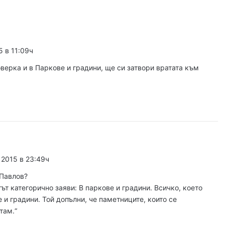
Оставиха в ареста мъж, обвинен в отвличането на жена си и детето им
5 в 11:09ч
густ, 2026
Район „Северен“ продължава премахването на изоставени коли
верка и в Паркове и градини, ще си затвори вратата към
густ, 2026
н на изкуствата превзема Пловдив
 2015 в 23:49ч
густ, 2026
ПП настоява финансовият министър да защити държавния дял в Панаира
 Павлов?
ът категорично заяви: В паркове и градини. Всичко, което
е и градини. Той допълни, че паметниците, които се
там.“
уст, 2026