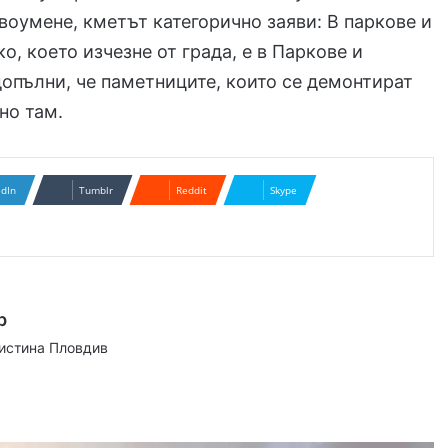
воумене, кметът категорично заяви: В паркове и
о, което изчезне от града, е в Паркове и
допълни, че паметниците, които се демонтират
но там.
edIn
Tumblr
Reddit
Skype
р
аистина Пловдив
ram