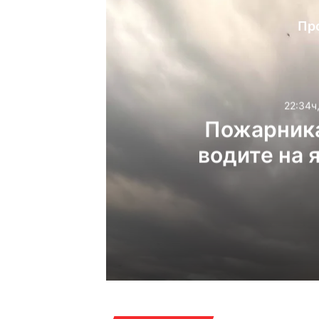
Пр
22:34ч
Пожарника
водите на 
22:34ч, четвъртък, 6 ав
16:40ч, четвъртък, 6 ав