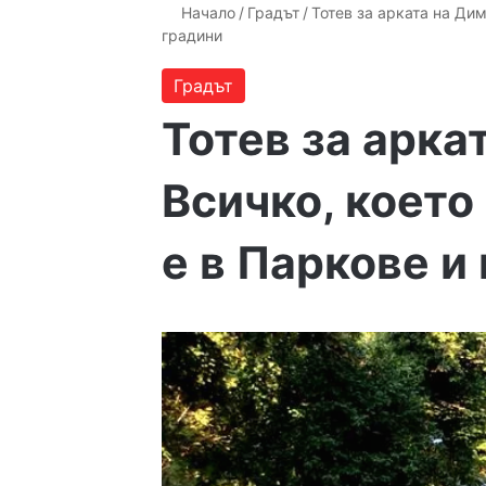
Начало
/
Градът
/
Тотев за арката на Дим
градини
Градът
Тотев за арка
Всичко, което
е в Паркове и