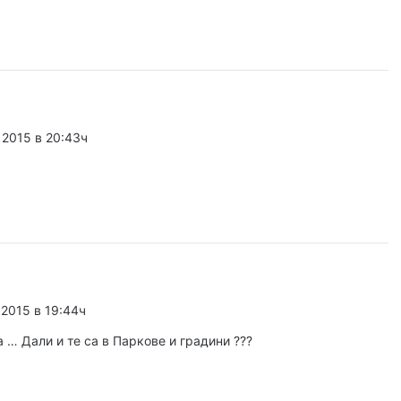
д тировете в Пловдивско
уст, 2026
Показват най-добрите фотографии от МФС Пловдив 2026
 2015 в 20:43ч
густ, 2026
о шосе заради нов топлопровод
уст, 2026
Пловдив остава строителният лидер, но новите жилища намаляват
 2015 в 19:44ч
а … Дали и те са в Паркове и градини ???
густ, 2026
Горя завод за хартия в Пловдив, 14 екипа се бориха с огъня – обновена