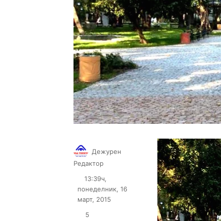
Дежурен
Follow
Send
Редактор
on
an
13:39ч,
X
email
понеделник, 16
март, 2015
5