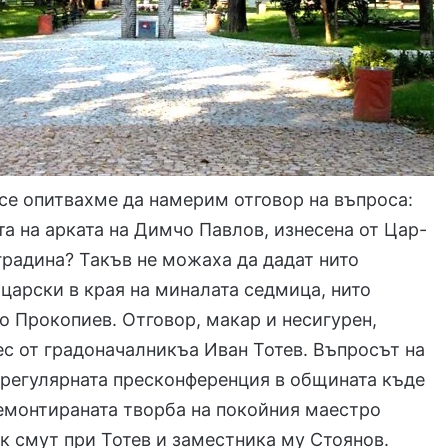
се опитвахме да намерим отговор на въпроса:
та на арката на Димчо Павлов, изнесена от Цар-
радина? Такъв не можаха да дадат нито
царски в края на миналата седмица, нито
о Прокопиев. Отговор, макар и несигурен,
с от градоначалникъа Иван Тотев. Въпросът на
 регулярната пресконференция в общината къде
емонтираната творба на покойния маестро
к смут при Тотев и заместника му Стоянов.