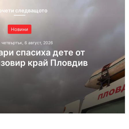
очети следващото
Новини
, четвъртък, 6 август, 2026
ри спасиха дете от
язовир край Пловдив
густ, 2026
Пожарникари спасиха дете от водите на язовир край Пловдив
густ, 2026