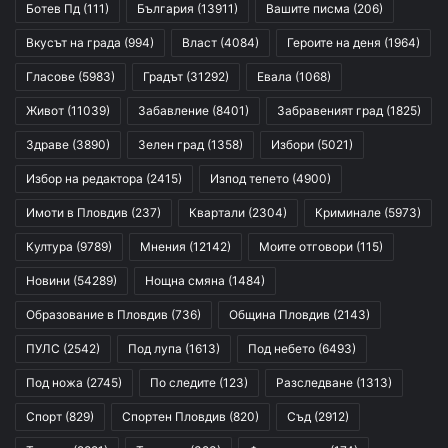
Ботев Пд
(111)
България
(13911)
Вашите писма
(206)
Вкусът на града
(994)
Власт
(4084)
Героите на деня
(1964)
Гласове
(5983)
Градът
(31292)
Евала
(1068)
Живот
(11039)
Забавление
(8401)
Забравеният град
(1825)
Здраве
(3890)
Зелен град
(1358)
Избори
(5021)
Избор на редактора
(2415)
Изпод тепето
(4900)
Имоти в Пловдив
(237)
Квартали
(2304)
Криминале
(5973)
Култура
(9789)
Мнения
(12142)
Моите отговори
(115)
Новини
(54289)
Нощна смяна
(1484)
Образование в Пловдив
(736)
Община Пловдив
(2143)
ПУЛС
(2542)
Под лупа
(1613)
Под небето
(6493)
Под ножа
(2745)
По следите
(123)
Разследване
(1313)
Спорт
(829)
Спортен Пловдив
(820)
Съд
(2912)