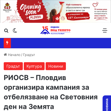
Търсене ...
Switch skin
М
Начало
/
Градът
Градът
Култура
Новини
РИОСВ – Пловдив
организира кампания за
отбелязване на Световния
ден на Земята