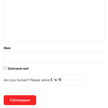
о
м
е
н
т
а
р
Име
:
*
Запомни ме!
Are you human? Please solve: