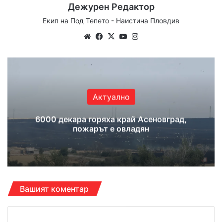
Дежурен Редактор
Екип на Под Тепето - Наистина Пловдив
We
Fa
X
Yo
Ins
bsi
ce
uT
tag
te
bo
ub
ra
ok
e
m
Актуално
6000 декара горяха край Асеновград,
пожарът е овладян
Вашият коментар
К