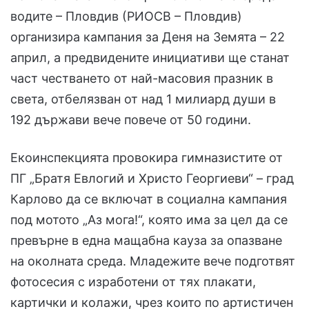
водите – Пловдив (РИОСВ – Пловдив)
организира кампания за Деня на Земята – 22
април, а предвидените инициативи ще станат
част честването от най-масовия празник в
света, отбелязван от над 1 милиард души в
192 държави вече повече от 50 години.
Екоинспекцията провокира гимназистите от
ПГ „Братя Евлогий и Христо Георгиеви“ – град
Карлово да се включат в социална кампания
под мотото „Аз мога!“, която има за цел да се
превърне в една мащабна кауза за опазване
на околната среда. Младежите вече подготвят
фотосесия с изработени от тях плакати,
картички и колажи, чрез които по артистичен