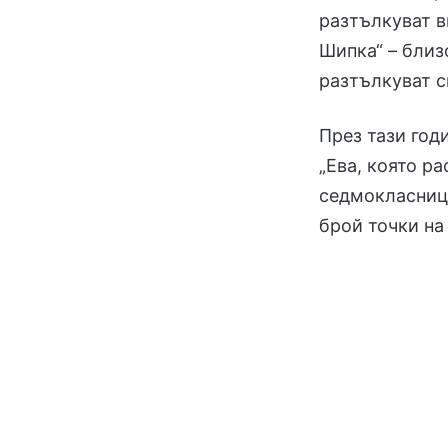
разтълкуват в
Шипка“ – близ
разтълкуват с
През тази год
„Ева, която ра
седмокласници
брой точки на 