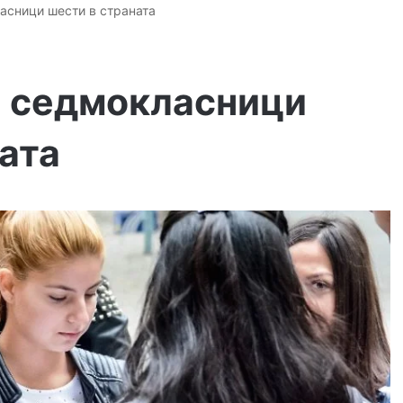
асници шести в страната
 седмокласници
ата