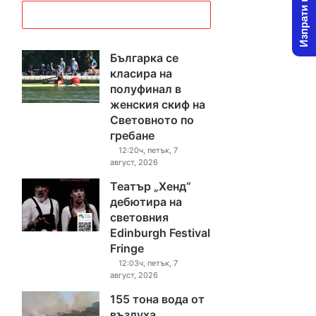
Изпрати новина
Българка се
класира на
полуфинал в
женския скиф на
Световното по
гребане
12:20ч, петък, 7
август, 2026
Театър „Хенд“
дебютира на
световния
Edinburgh Festival
Fringe
12:03ч, петък, 7
август, 2026
155 тона вода от
въздуха