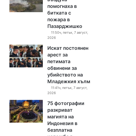
помогнаха в
битката с
пожара в
Пазарджишко
11:50ч, петък, 7 август,
2026
Искат постоянен
арест за
петимата
обвинени за
убийството на
Младежкия хълм
11:41ч, петък, 7 август,
2026
75 фотографии
разкриват
магията на
Индонезия в
безплатна