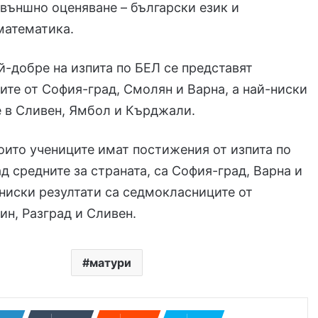
външно оценяване – български език и
математика.
й-добре на изпита по БЕЛ се представят
те от София-град, Смолян и Варна, а най-ниски
е в Сливен, Ямбол и Кърджали.
които учениците имат постижения от изпита по
д средните за страната, са София-град, Варна и
-ниски резултати са седмокласниците от
ин, Разград и Сливен.
матури