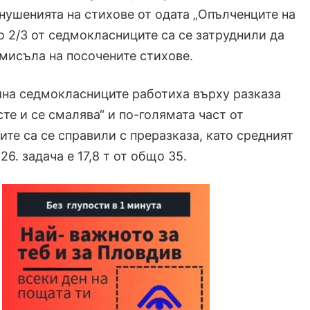
нушенията на стихове от одата „Опълченците на
о 2/3 от седмокласниците са се затруднили да
мисъла на посочените стихове.
ина седмокласниците работиха върху разказа
сте и се смалява“ и по-голямата част от
те са се справили с преразказа, като средният
26. задача е 17,8 т от общо 35.