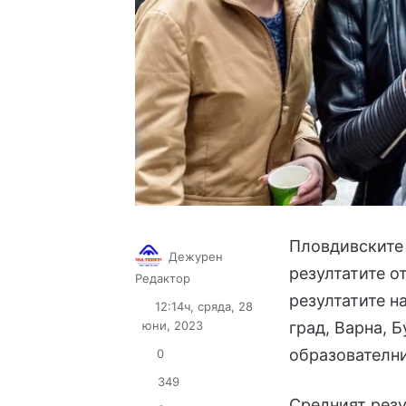
Пловдивските
Дежурен
резултатите о
Follow
Send
Редактор
on
an
резултатите н
12:14ч, сряда, 28
X
email
юни, 2023
град, Варна, 
образователн
0
349
Средният резу