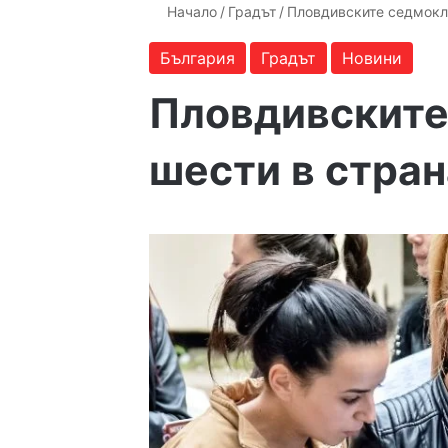
Начало
/
Градът
/
Пловдивските седмокл
България
Градът
Новини
Пловдивските
шести в стран