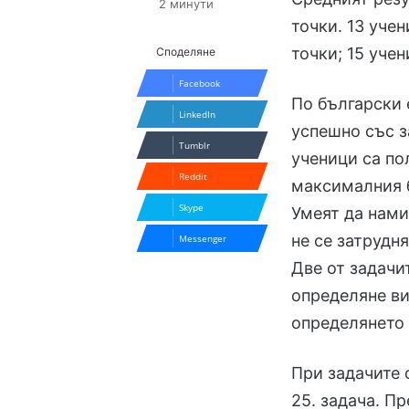
2 минути
точки. 13 уче
точки; 15 учен
Споделяне
Facebook
По български 
LinkedIn
успешно със з
Tumblr
ученици са п
Reddit
максималния б
Skype
Умеят да нами
не се затрудн
Messenger
Две от задачи
определяне ви
определянето 
При задачите 
25. задача. П