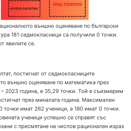
националното външно оценяване по български
тура 181 седмокласници са получили 0 точки.
от явилите се.
лтат, постигнат от седмокласниците
то външно оценяване по математика през
 – 2023 година, е 35,29 точки. Той е съизмерим
постигнат през миналата година. Максимален
0 точки имат 262 ученици, а 180 имат 0 точки.
овината ученици успешно се справят със
рзани с пресмятане на числов рационален израз