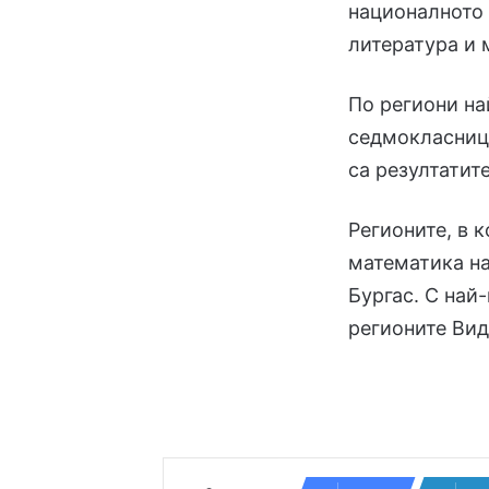
националното 
литература и 
По региони на
седмокласници
са резултатит
Регионите, в 
математика на
Бургас. С най
регионите Вид