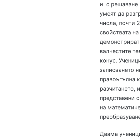
и с решаване 
умеят да разг
числа, почти 
свойствата на
демонстрират 
валчестите те
конус. Учениц
записването н
правоъгълна 
разчитането, 
представени с
на математиче
преобразуване
Двама ученици