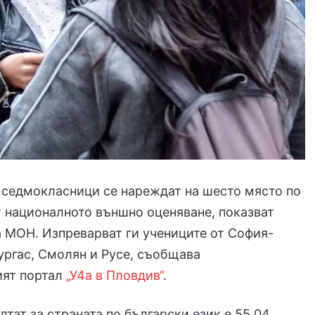
 седмокласници се нареждат на шесто място по
т националното външно оценяване, показват
а МОН. Изпреварват ги учениците от София-
Бургас, Смолян и Русе, съобщава
ият портал
„У4а в Пловдив“
.
лтат за страната по български език е 55,04