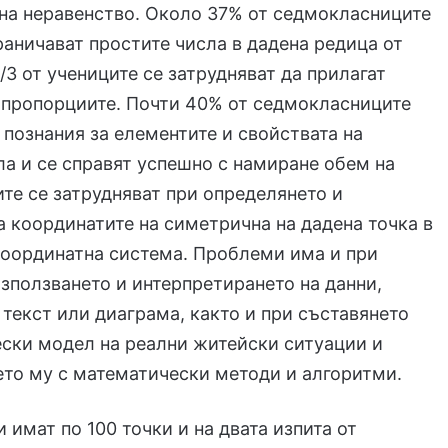
на неравенство. Около 37% от седмокласниците
раничават простите числа в дадена редица от
2/3 от учениците се затрудняват да прилагат
 пропорциите. Почти 40% от седмокласниците
познания за елементите и свойствата на
ла и се справят успешно с намиране обем на
ите се затрудняват при определянето и
а координатите на симетрична на дадена точка в
координатна система. Проблеми има и при
използването и интерпретирането на данни,
 текст или диаграма, както и при съставянето
ски модел на реални житейски ситуации и
то му с математически методи и алгоритми.
 имат по 100 точки и на двата изпита от