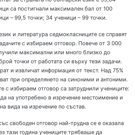
ници са постигнали максимален бал от 100
ици – 99,5 точки; 34 ученици – 99 точки.
език и литература седмокласниците се справят
адачите с избираем отговор. Повече от 3 000
олучили максимални или много близко до
рой точки от работата си върху тези задачи.
рат и извличат информация от текст. Над 75%
яват при определянето на синоними и антоними.
те с избираем отговор са затруднили учениците:
да на употребено в изречение местоимение и
на вида на изречение по състав.
със свободен отговор най-трудна се е оказала
рез тази година учениците трябваше да