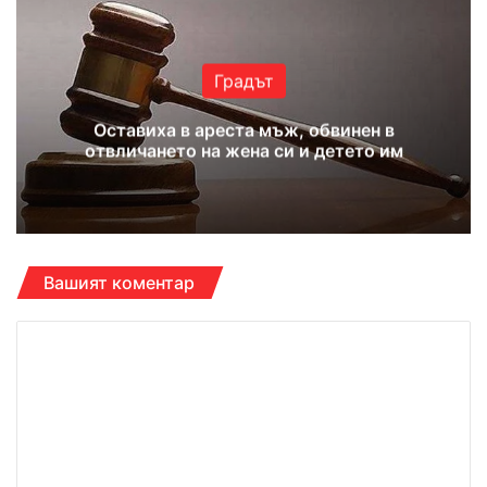
te
bo
ub
ra
ok
e
m
Градът
Оставиха в ареста мъж, обвинен в
отвличането на жена си и детето им
Вашият коментар
К
о
м
е
н