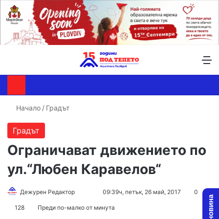
Търсене ...
Switch skin
М
Начало
/
Градът
Градът
Ограничават движението по
ул.“Любен Каравелов“
Дежурен Редактор
F
S
09:39ч, петък, 26 май, 2017
0
o
e
128
Преди по-малко от минута
l
n