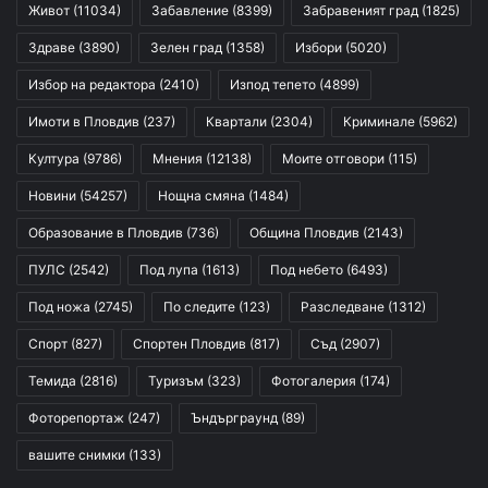
Живот
(11034)
Забавление
(8399)
Забравеният град
(1825)
Здраве
(3890)
Зелен град
(1358)
Избори
(5020)
Избор на редактора
(2410)
Изпод тепето
(4899)
Имоти в Пловдив
(237)
Квартали
(2304)
Криминале
(5962)
Култура
(9786)
Мнения
(12138)
Моите отговори
(115)
Новини
(54257)
Нощна смяна
(1484)
Образование в Пловдив
(736)
Община Пловдив
(2143)
ПУЛС
(2542)
Под лупа
(1613)
Под небето
(6493)
Под ножа
(2745)
По следите
(123)
Разследване
(1312)
Спорт
(827)
Спортен Пловдив
(817)
Съд
(2907)
Темида
(2816)
Туризъм
(323)
Фотогалерия
(174)
Фоторепортаж
(247)
Ъндърграунд
(89)
вашите снимки
(133)