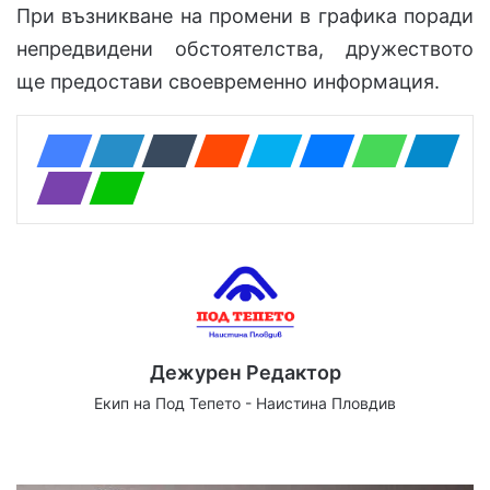
При възникване на промени в графика поради
непредвидени обстоятелства, дружеството
ще предостави своевременно информация.
Дежурен Редактор
Екип на Под Тепето - Наистина Пловдив
We
Fa
X
Yo
Ins
bsi
ce
uT
tag