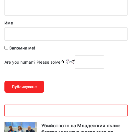
т
а
р
Име
:
*
Запомни ме!
Are you human? Please solve:
Убийството на Младежкия хълм:
безпрецедентна жестокост от