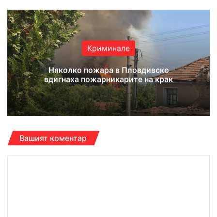
Криминале
Няколко пожара в Пловдивско
вдигнаха пожарникарите на крак
Вашият коментар
К
о
м
е