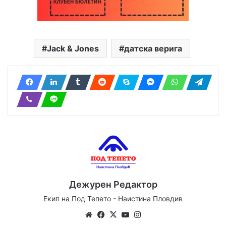
Jack & Jones
датска верига
Дежурен Редактор
Екип на Под Тепето - Наистина Пловдив
Website
Facebook
X
YouTube
Instagram