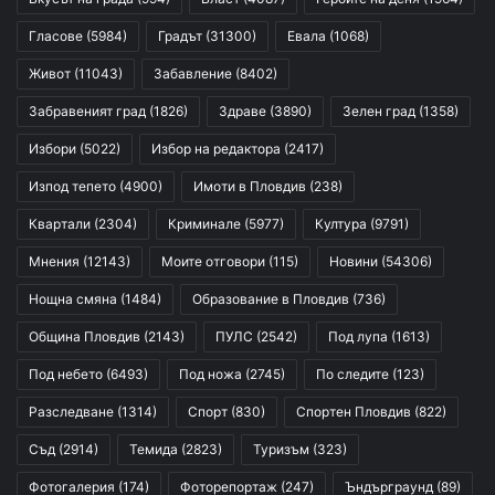
Гласове
(5984)
Градът
(31300)
Евала
(1068)
Живот
(11043)
Забавление
(8402)
Забравеният град
(1826)
Здраве
(3890)
Зелен град
(1358)
Избори
(5022)
Избор на редактора
(2417)
Изпод тепето
(4900)
Имоти в Пловдив
(238)
Квартали
(2304)
Криминале
(5977)
Култура
(9791)
Мнения
(12143)
Моите отговори
(115)
Новини
(54306)
Нощна смяна
(1484)
Образование в Пловдив
(736)
Община Пловдив
(2143)
ПУЛС
(2542)
Под лупа
(1613)
Под небето
(6493)
Под ножа
(2745)
По следите
(123)
Разследване
(1314)
Спорт
(830)
Спортен Пловдив
(822)
Съд
(2914)
Темида
(2823)
Туризъм
(323)
Фотогалерия
(174)
Фоторепортаж
(247)
Ъндърграунд
(89)