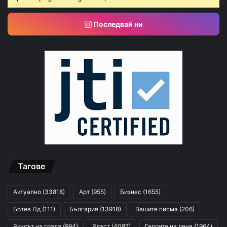
Последвай ни
Тагове
Актуално
(33818)
Арт
(955)
Бизнес
(1655)
Ботев Пд
(111)
България
(13918)
Вашите писма
(206)
Вкусът на града
(994)
Власт
(4087)
Героите на деня
(1964)