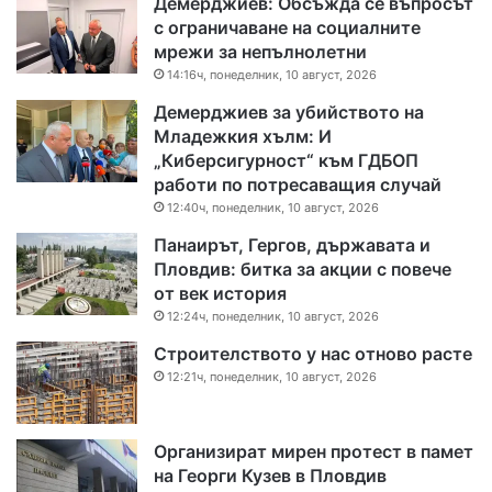
Демерджиев: Обсъжда се въпросът
с ограничаване на социалните
мрежи за непълнолетни
14:16ч, понеделник, 10 август, 2026
Демерджиев за убийството на
Младежкия хълм: И
„Киберсигурност“ към ГДБОП
работи по потресаващия случай
12:40ч, понеделник, 10 август, 2026
Панаирът, Гергов, държавата и
Пловдив: битка за акции с повече
от век история
12:24ч, понеделник, 10 август, 2026
Строителството у нас отново расте
12:21ч, понеделник, 10 август, 2026
Организират мирен протест в памет
на Георги Кузев в Пловдив