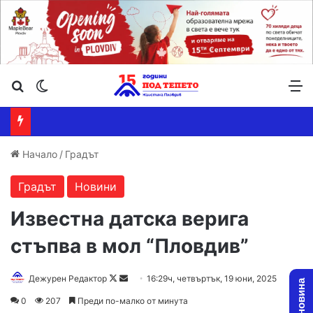
Търсене ...
Switch skin
М
Начало
/
Градът
Градът
Новини
Известна датска верига
стъпва в мол “Пловдив”
Follow
Send
Дежурен Редактор
16:29ч, четвъртък, 19 юни, 2025
on
an
0
207
Преди по-малко от минута
X
email