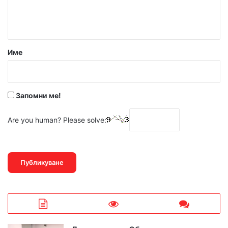
н
т
а
р
Име
:
*
Запомни ме!
Are you human? Please solve: