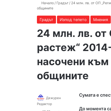
Начало
/
Градът
/
24 млн. лв. от ОП „Рег
общините
Градът
Изпод тепето
Мнения
24 млн. лв. от
растеж“ 2014-
насочени към
общините
Сумата е спес
Дежурен
Follow
Send
Редактор
До момента са
on
an