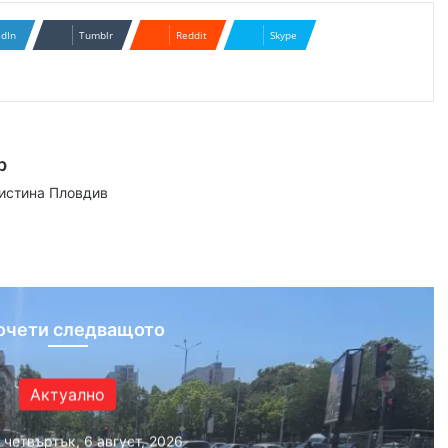
edIn
Tumblr
Reddit
Skype
р
аистина Пловдив
ram
очети следващото
Актуално
, четвъртък, 6 август, 2026