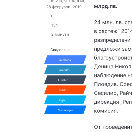
19:21ч, четвъртък,
X
email
млрд.лв.
28 февруари, 2019
0
24 млн. лв. с
134
в растеж“ 2014
2 минути
разпределени 
предложи зам
Споделяне
благоустройст
Facebook
Деница Николо
LinkedIn
наблюдение на
Tumblr
Пловдив. Сред
Reddit
Сесилио, Райч
Skype
дирекция „Рег
комисия.
Messenger
От проведени