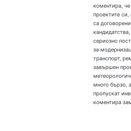
коментира, че
проектите си,
са договорени
кандидатства,
сериозно пост
за модернизац
транспорт, ре
завършен прое
метеорологичн
много бързо, 
пропускат инв
коментира за