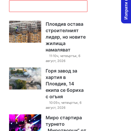
Изпрати новина
Пловдив остава
строителният
лидер, но новите
жилища
намаляват
11:10ч, четвъртък, 6
август, 2026
Горя завод за
хартия в
Пловдив, 14
екипа се бориха
с огъня
10:05ч, четвъртък, 6
август, 2026
Миро стартира
турнето
„Миротворци“ от