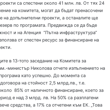
роекти са спестени около 41 млн. лв. От тях 24
ешение на комитета, могат да бъдат пренасочени
е на допълнителни проекти, а останалите ще
резерв по програмата. Предвижда се да бъде
ност и на Агенция “Пътна инфраструктура“
зползва от спестен ресурс за финансиране на
екти.
ите в 13-тото заседание на Комитета за
ам.-министър Николова отчете изпълнението на
програма като успешно. До момента са
оговора на стойност 2,5 млрд.лв., т.е.
около 85% от наличното финансиране, което за
риод е над 3 млрд. лв. На 50% са разплатени
вече средства, а 17% са отчетени към ЕК. „Това