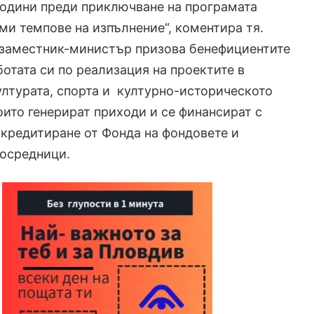
 години преди приключване на програмата
ми темпове на изпълнение“, коментира тя.
 заместник-министър призова бенефициентите
ботата си по реализация на проектите в
ултурата, спорта и културно-историческото
оито генерират приходи и се финансират с
кредитиране от Фонда на фондовете и
посредници.