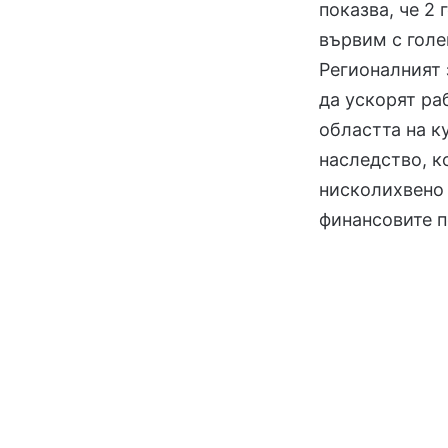
показва, че 2
вървим с голе
Регионалният
да ускорят ра
областта на к
наследство, к
нисколихвено 
финансовите 