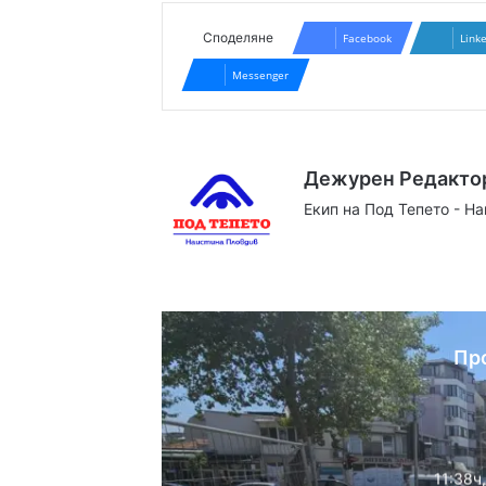
Споделяне
Facebook
Link
Messenger
Дежурен Редакто
Екип на Под Тепето - Н
Website
Facebook
X
YouTube
Instag
Пр
11:38ч