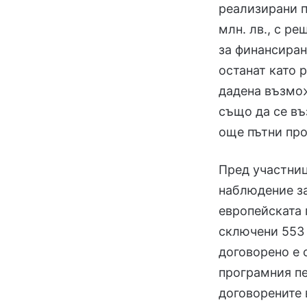
реализирани п
млн. лв., с р
за финансиран
останат като 
дадена възмож
също да се въ
още пътни про
Пред участниц
наблюдение з
европейската 
сключени 553 д
договорено е 
програмния пе
договорените 