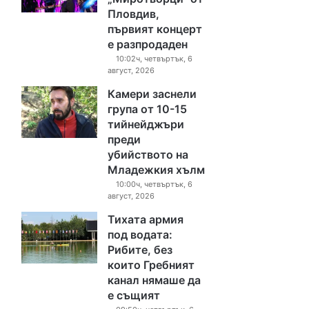
Пловдив,
първият концерт
е разпродаден
10:02ч, четвъртък, 6
август, 2026
Камери заснели
група от 10-15
тийнейджъри
преди
убийството на
Младежкия хълм
10:00ч, четвъртък, 6
август, 2026
Тихата армия
под водата:
Рибите, без
които Гребният
канал нямаше да
е същият