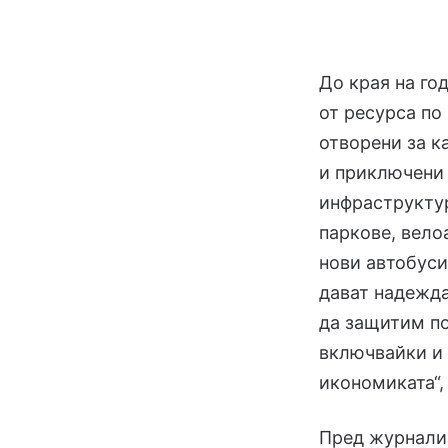
До края на го
от ресурса по
отворени за к
и приключени 
инфраструктур
паркове, вело
нови автобуси
дават надежда
да защитим по
включвайки и 
икономиката“,
Пред журнали