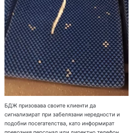
БДЖ призовава своите клиенти да
сигнализират при забелязани нередности и
подобни посегателства, като информират
превозния персонал или директно телефон