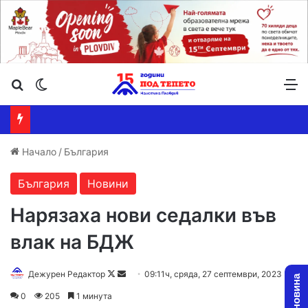
Търсене ...
Switch skin
М
Начало
/
България
България
Новини
Нарязаха нови седалки във
влак на БДЖ
Follow
Send
Дежурен Редактор
09:11ч, сряда, 27 септември, 2023
on
an
0
205
1 минута
X
email