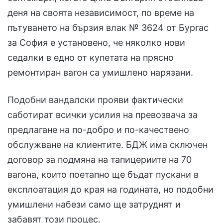
деня на своята независимост, по време на
пътуването на бързия влак № 3624 от Бургас
за София е установено, че няколко нови
седалки в едно от купетата на прясно
ремонтиран вагон са умишлено нарязани.
Подобни вандалски прояви фактически
саботират всички усилия на превозвача за
предлагане на по-добро и по-качествено
обслужване на клиентите. БДЖ има сключен
договор за подмяна на тапицериите на 70
вагона, които поетапно ще бъдат пускани в
експлоатация до края на годината, но подобни
умишлени набези само ще затруднят и
забавят този процес.