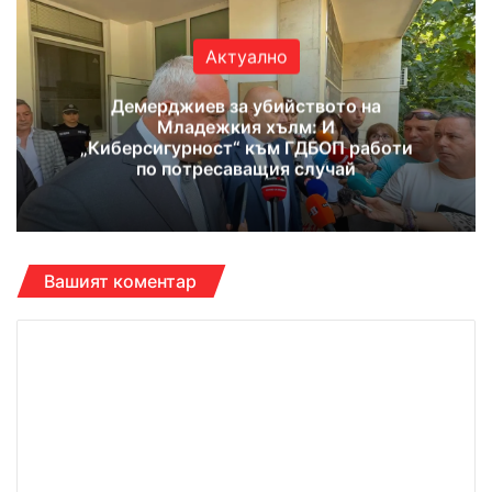
Актуално
Демерджиев за убийството на
Младежкия хълм: И
„Киберсигурност“ към ГДБОП работи
по потресаващия случай
Вашият коментар
К
о
м
е
н