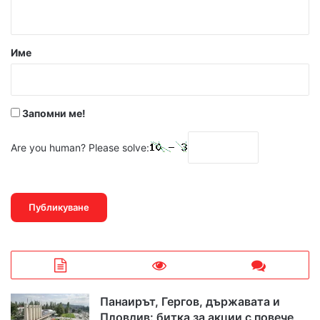
т
а
р
Име
:
*
Запомни ме!
Are you human? Please solve:
Панаирът, Гергов, държавата и
Пловдив: битка за акции с повече