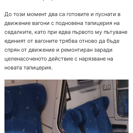
До този момент два са готовите и пуснати в
движение вагони с подновена тапицерия на
седалките, като при едва първото му пътуване
единият от вагоните трябва отново да бъде
спрян от движение и ремонтиран заради
целенасоченото действие с нарязване на
новата тапицерия.