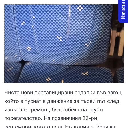
Изпрати новина
Чисто нови претапицирани седалки във вагон,
който е пуснат в движение за първи път след
извършен ремонт, бяха обект на грубо
посегателство. На празничния 22-ри
септември, когато цяла България отбелязва