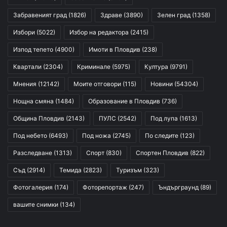
Забравеният град
(1826)
Здраве
(3890)
Зелен град
(1358)
Избори
(5022)
Избор на редактора
(2415)
Изпод тепето
(4900)
Имоти в Пловдив
(238)
Квартали
(2304)
Криминале
(5975)
Култура
(9791)
Мнения
(12142)
Моите отговори
(115)
Новини
(54304)
Нощна смяна
(1484)
Образование в Пловдив
(736)
Община Пловдив
(2143)
ПУЛС
(2542)
Под лупа
(1613)
Под небето
(6493)
Под ножа
(2745)
По следите
(123)
Разследване
(1313)
Спорт
(830)
Спортен Пловдив
(822)
Съд
(2914)
Темида
(2823)
Туризъм
(323)
Фотогалерия
(174)
Фоторепортаж
(247)
Ъндърграунд
(89)
вашите снимки
(134)