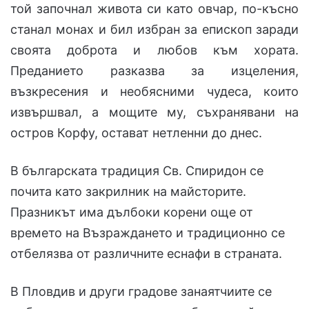
той започнал живота си като овчар, по-късно
станал монах и бил избран за епископ заради
своята доброта и любов към хората.
Преданието разказва за изцеления,
възкресения и необясними чудеса, които
извършвал, а мощите му, съхранявани на
остров Корфу, остават нетленни до днес.
В българската традиция Св. Спиридон се
почита като закрилник на майсторите.
Празникът има дълбоки корени още от
времето на Възраждането и традиционно се
отбелязва от различните еснафи в страната.
В Пловдив и други градове занаятчиите се