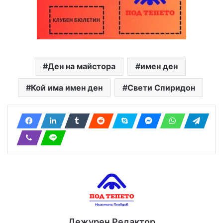
Ден на майстора
имен ден
Кой има имен ден
Свети Спиридон
Дежурен Редактор