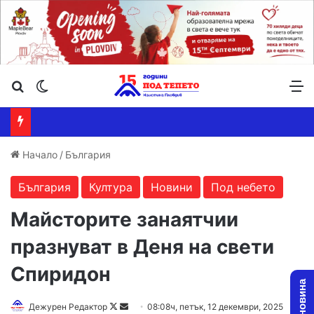
Търсене ...
Switch skin
М
Начало
/
България
България
Култура
Новини
Под небето
Майсторите занаятчии
празнуват в Деня на свети
Спиридон
Дежурен Редактор
F
S
08:08ч, петък, 12 декември, 2025