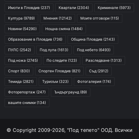
Имоти в Пловдив
(237)
Квартали
(2304)
Криминале
(5973)
Култура
(9789)
Мнения
(12142)
Моите отговори
(115)
Новини
(54290)
Нощна смяна
(1484)
Образование в Пловдив
(736)
Община Пловдив
(2143)
ПУЛС
(2542)
Под лупа
(1613)
Под небето
(6493)
Под ножа
(2745)
По следите
(123)
Разследване
(1313)
Спорт
(830)
Спортен Пловдив
(821)
Съд
(2912)
Темида
(2821)
Туризъм
(323)
Фотогалерия
(174)
Фоторепортаж
(247)
Ъндърграунд
(89)
вашите снимки
(134)
© Copyright 2009-2026, "Под тепето" ООД. Всички