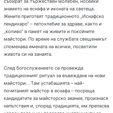
събират за тържествен молебен, носейки
знамето на еснафа и иконата на светеца.
Жените приготвят традиционното „Иснафско
пендихаро“ – петохлебие за здраве, както и
„коливо“ в памет на живите и покойните
майстори. По време на службата свещеникът
споменава имената на всички, посветили
живота си на занаята.
След богослужението се провежда
традиционният ритуал за въвеждане на нови
майстори. . Там устабашията – най-
почитаният майстор в еснафа – посреща
кандидатите за майсторско звание, произнася
напътствия и, според традицията, им препасва