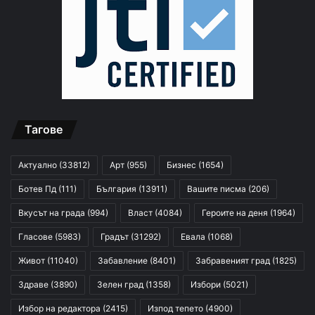
Тагове
Актуално
(33812)
Арт
(955)
Бизнес
(1654)
Ботев Пд
(111)
България
(13911)
Вашите писма
(206)
Вкусът на града
(994)
Власт
(4084)
Героите на деня
(1964)
Гласове
(5983)
Градът
(31292)
Евала
(1068)
Живот
(11040)
Забавление
(8401)
Забравеният град
(1825)
Здраве
(3890)
Зелен град
(1358)
Избори
(5021)
Избор на редактора
(2415)
Изпод тепето
(4900)