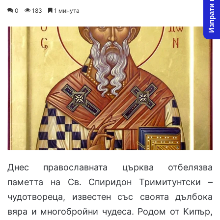
Изпрати новина
o
e
0
183
1 минута
l
n
l
d
o
a
w
n
o
e
n
m
X
a
i
l
Днес православната църква отбелязва
паметта на Св. Спиридон Тримитунтски –
чудотвореца, известен със своята дълбока
вяра и многобройни чудеса. Родом от Кипър,