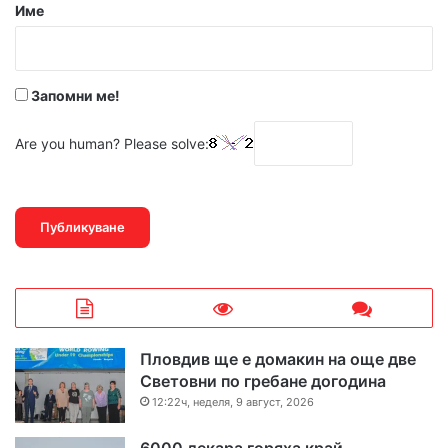
р
Име
:
*
Запомни ме!
Are you human? Please solve:
Пловдив ще е домакин на още две
Световни по гребане догодина
12:22ч, неделя, 9 август, 2026