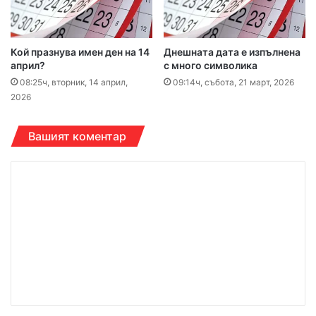
Кой празнува имен ден на 14
Днешната дата е изпълнена
април?
с много символика
08:25ч, вторник, 14 април,
09:14ч, събота, 21 март, 2026
2026
Вашият коментар
К
о
м
е
н
т
а