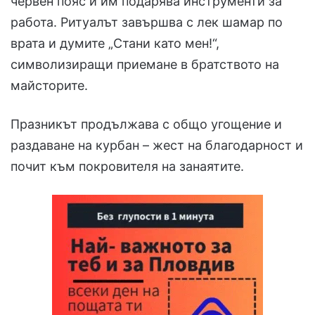
червен пояс и им подарява инструменти за
работа. Ритуалът завършва с лек шамар по
врата и думите „Стани като мен!“,
символизиращи приемане в братството на
майсторите.
Празникът продължава с общо угощение и
раздаване на курбан – жест на благодарност и
почит към покровителя на занаятите.