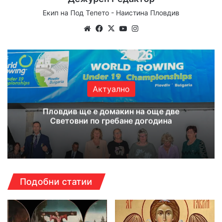
Екип на Под Тепето - Наистина Пловдив
We
Fa
X
Yo
Ins
bsi
ce
uT
tag
te
bo
ub
ra
ok
e
m
Актуално
Пловдив ще е домакин на още две
Световни по гребане догодина
Подобни статии