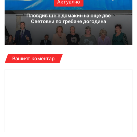
Актуално
Пловдив ще е домакин на още две
Световни по гребане догодина
Вашият коментар
К
о
м
е
н
т
а