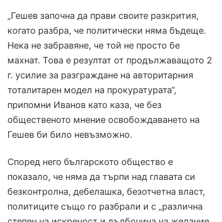
„Гешев започна да прави своите разкрития,
когато разбра, че политически няма бъдеще.
Нека не забравяне, че той не просто бе
махнат. Това е резултат от продължаващото 2
г. усилие за разграждане на авторитарния
тоталитарен модел на прокуратурата“,
припомни Иванов като каза, че без
общественото мнение освобождаването на
Гешев би било невъзможно.
Според него българското общество е
показало, че няма да търпи над главата си
безконтролна, дебелашка, безотчетна власт,
политиците също го разбрали и с „различна
степен на искреност и дълбочина на желание