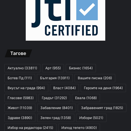
Тагове
Актуално
(33811)
Арт
(955)
Бизнес
(1654)
Ботев Пд
(111)
България
(13911)
Вашите писма
(206)
Вкусът на града
(994)
Власт
(4084)
Героите на деня
(1964)
Гласове
(5983)
Градът
(31292)
Евала
(1068)
Живот
(11039)
Забавление
(8401)
Забравеният град
(1825)
Здраве
(3890)
Зелен град
(1358)
Избори
(5021)
Избор на редактора
(2415)
Изпод тепето
(4900)