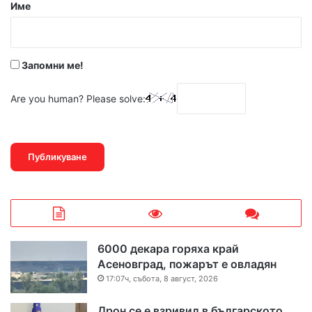
р
Име
:
*
Запомни ме!
Are you human? Please solve:
6000 декара горяха край
Асеновград, пожарът е овладян
17:07ч, събота, 8 август, 2026
Дрон се е взривил в българското