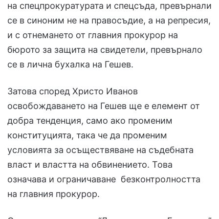
на спецпрокуратурата и спецсъда, превърнали
се в синоним не на правосъдие, а на репресия,
и с отнемането от главния прокурор на
бюрото за защита на свидетели, превърнало
се в лична бухалка на Гешев.
Затова според Христо Иванов
освобождаването на Гешев ще е елемент от
добра тенденция, само ако променим
конституцията, така че да променим
условията за осъществяване на съдебната
власт и властта на обвинението. Това
означава и ограничаване безконтролността
на главния прокурор.