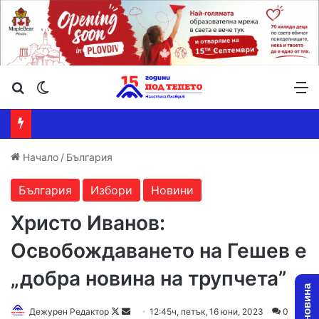
Търсене ...
Switch skin
М
Начало
/
България
България
Избори
Новини
Христо Иванов:
Освобождаването на Гешев е
„добра новина на трупчета”
Follow
Send
Дежурен Редактор
12:45ч, петък, 16 юни, 2023
0