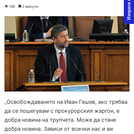
Изпрати новина
on
an
196
2 минути
X
email
„Освобождаването на Иван Гешев, ако трябва
да се пошегувам с прокурорския жаргон, е
добра новина на трупчета. Може да стане
добра новина. Зависи от всички нас и ви