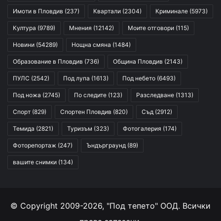
Имоти в Пловдив
(237)
Квартали
(2304)
Криминале
(5973)
Култура
(9789)
Мнения
(12142)
Моите отговори
(115)
Новини
(54289)
Нощна смяна
(1484)
Образование в Пловдив
(736)
Община Пловдив
(2143)
ПУЛС
(2542)
Под лупа
(1613)
Под небето
(6493)
Под ножа
(2745)
По следите
(123)
Разследване
(1313)
Спорт
(829)
Спортен Пловдив
(820)
Съд
(2912)
Темида
(2821)
Туризъм
(323)
Фотогалерия
(174)
Фоторепортаж
(247)
Ъндърграунд
(89)
вашите снимки
(134)
© Copyright 2009-2026, "Под тепето" ООД. Всички