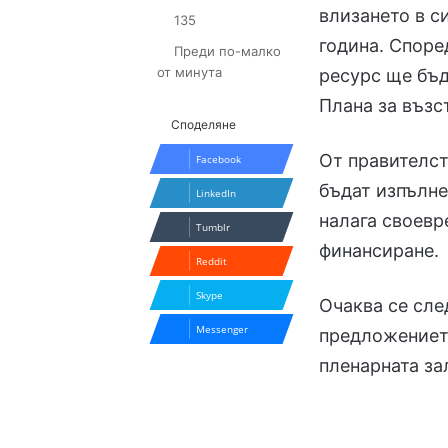
влизането в с
135
година. Споре
Преди по-малко
от минута
ресурс ще бъд
Плана за възс
Споделяне
От правителст
Facebook
бъдат изпълне
LinkedIn
налага своевр
Tumblr
финансиране.
Reddit
Skype
Очаква се сл
Messenger
предложението
пленарната за