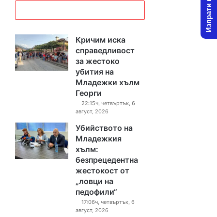
Изпрати новина
Кричим иска
справедливост
за жестоко
убития на
Младежки хълм
Георги
22:15ч, четвъртък, 6
август, 2026
Убийството на
Младежкия
хълм:
безпрецедентна
жестокост от
„ловци на
педофили“
17:06ч, четвъртък, 6
август, 2026