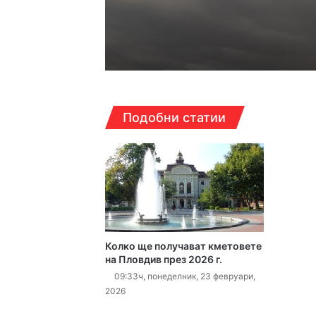
22:34ч, четвъртък, 6 ав
22:15ч, четвъртък, 6 ав
Подобни статии
17:06ч, четвъртък, 6 ав
Колко ще получават кметовете
16:40ч, четвъртък, 6 ав
на Пловдив през 2026 г.
09:33ч, понеделник, 23 февруари,
2026