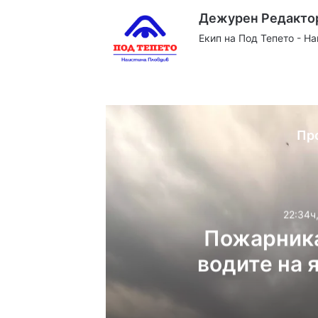
Дежурен Редакто
Екип на Под Тепето - Н
Website
Facebook
X
YouTube
Instag
Пр
22:34ч
Пожарника
водите на 