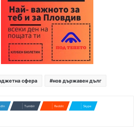
юджетна сфера
нов държавен дълг
edIn
Tumblr
Reddit
Skype