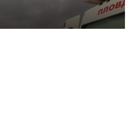
густ, 2026
Пожарникари спасиха дете от водите на язовир край Пловдив
густ, 2026
Кричим иска справедливост за жестоко убития на Младежки хълм Георги
густ, 2026
Убийството на Младежкия хълм: безпрецедентна жестокост от „ловци на педофили“
густ, 2026
Оставиха в ареста мъж, обвинен в отвличането на жена си и детето им