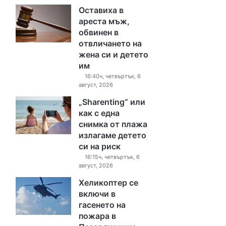
Оставиха в
ареста мъж,
обвинен в
отвличането на
жена си и детето
им
16:40ч, четвъртък, 6
август, 2026
„Sharenting“ или
как с една
снимка от плажа
излагаме детето
си на риск
16:15ч, четвъртък, 6
август, 2026
Хеликоптер се
включи в
гасенето на
пожара в