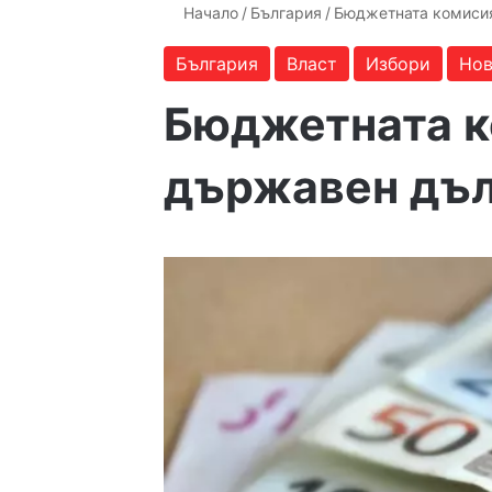
Начало
/
България
/
Бюджетната комисия
България
Власт
Избори
Но
Бюджетната к
държавен дълг