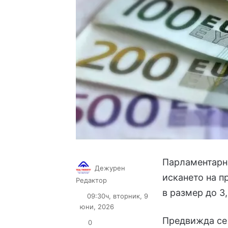
Парламентарн
Дежурен
искането на п
Follow
Send
Редактор
on
an
в размер до 3
09:30ч, вторник, 9
X
email
юни, 2026
Предвижда се 
0