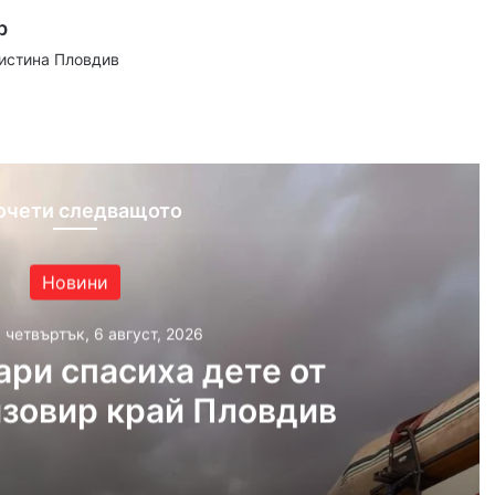
р
аистина Пловдив
ram
очети следващото
Новини
, четвъртък, 6 август, 2026
ри спасиха дете от
язовир край Пловдив