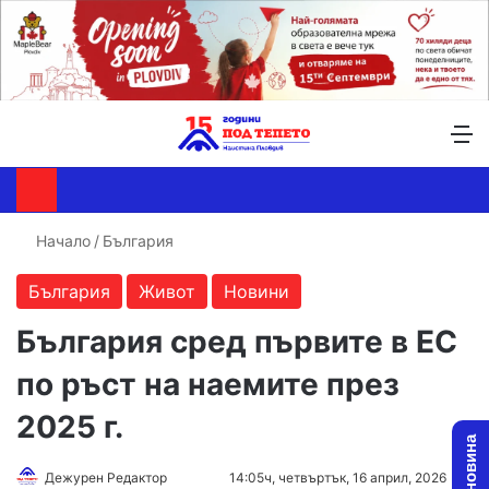
Търсене ...
Switch skin
М
Начало
/
България
България
Живот
Новини
България сред първите в ЕС
по ръст на наемите през
2025 г.
Follow
Send
Дежурен Редактор
14:05ч, четвъртък, 16 април, 2026