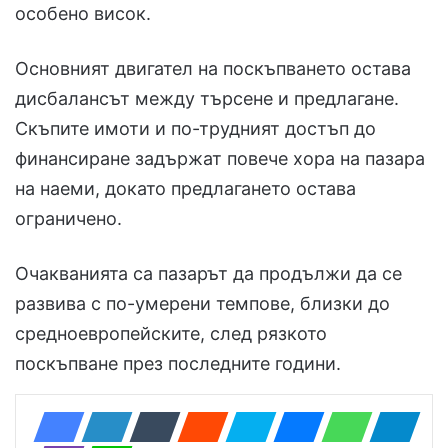
особено висок.
Основният двигател на поскъпването остава
дисбалансът между търсене и предлагане.
Скъпите имоти и по-трудният достъп до
финансиране задържат повече хора на пазара
на наеми, докато предлагането остава
ограничено.
Очакванията са пазарът да продължи да се
развива с по-умерени темпове, близки до
средноевропейските, след рязкото
поскъпване през последните години.