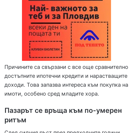
Причините са свързани с все още сравнително
достъпните ипотечни кредити и нарастващите
доходи. Това запазва интереса към покупка на
имоти, особено сред младите хора.
Пазарът се връща към по-умерен
ритъм
След силния ръст през предходните години,