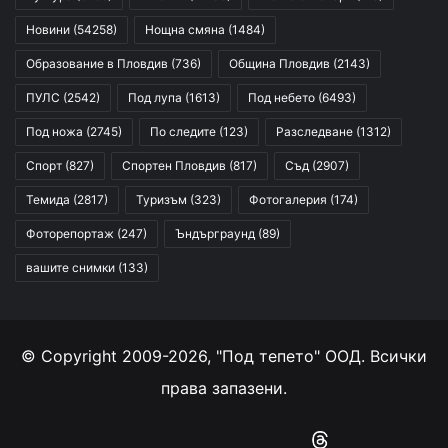
Новини
(54258)
Нощна смяна
(1484)
Образование в Пловдив
(736)
Община Пловдив
(2143)
ПУЛС
(2542)
Под лупа
(1613)
Под небето
(6493)
Под ножа
(2745)
По следите
(123)
Разследване
(1312)
Спорт
(827)
Спортен Пловдив
(817)
Съд
(2907)
Темида
(2817)
Туризъм
(323)
Фотогалерия
(174)
Фоторепортаж
(247)
Ъндърграунд
(89)
вашите снимки
(133)
© Copyright 2009-2026, "Под тепето" ООД. Всички
права запазени.
Facebook
YouTube
Instagram
RSS
Threads