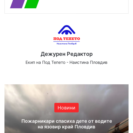
Дежурен Редактор
Екип на Под Тепето - Наистина Пловдив
Website
Facebook
X
YouTube
Instagram
Новини
Пожарникари спасиха дете от водите
на язовир край Пловдив