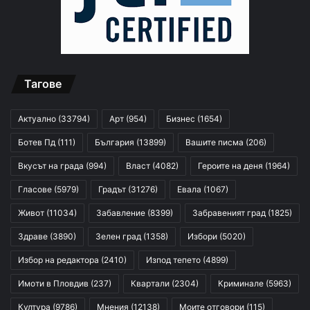
Тагове
Актуално
(33794)
Арт
(954)
Бизнес
(1654)
Ботев Пд
(111)
България
(13899)
Вашите писма
(206)
Вкусът на града
(994)
Власт
(4082)
Героите на деня
(1964)
Гласове
(5979)
Градът
(31276)
Евала
(1067)
Живот
(11034)
Забавление
(8399)
Забравеният град
(1825)
Здраве
(3890)
Зелен град
(1358)
Избори
(5020)
Избор на редактора
(2410)
Изпод тепето
(4899)
Имоти в Пловдив
(237)
Квартали
(2304)
Криминале
(5963)
Култура
(9786)
Мнения
(12138)
Моите отговори
(115)