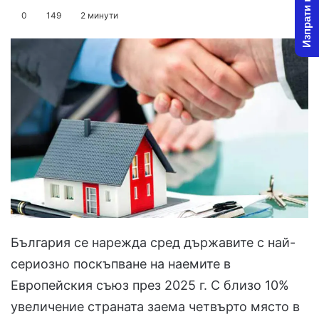
Изпрати новина
on
an
0
149
2 минути
X
email
България се нарежда сред държавите с най-
сериозно поскъпване на наемите в
Европейския съюз през 2025 г. С близо 10%
увеличение страната заема четвърто място в