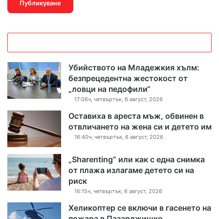
Убийството на Младежкия хълм:
безпрецедентна жестокост от
„ловци на педофили“
17:06ч, четвъртък, 6 август, 2026
Оставиха в ареста мъж, обвинен в
отвличането на жена си и детето им
16:40ч, четвъртък, 6 август, 2026
„Sharenting“ или как с една снимка
от плажа излагаме детето си на
риск
16:15ч, четвъртък, 6 август, 2026
Хеликоптер се включи в гасенето на
пожара в Пазарджишко