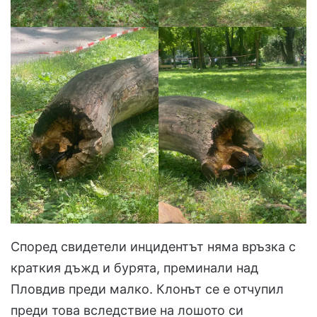
Според свидетели инцидентът няма връзка с
краткия дъжд и бурята, преминали над
Пловдив преди малко. Клонът се е отчупил
преди това вследствие на лошото си