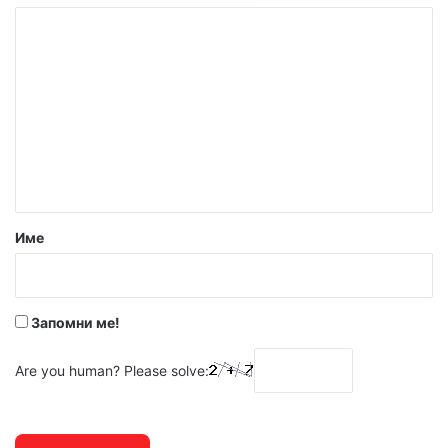
К
о
м
е
н
т
а
р
Име
:
*
Запомни ме!
Are you human? Please solve: