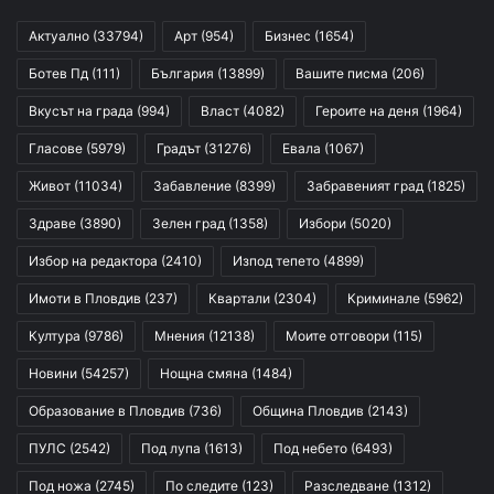
Актуално
(33794)
Арт
(954)
Бизнес
(1654)
Ботев Пд
(111)
България
(13899)
Вашите писма
(206)
Вкусът на града
(994)
Власт
(4082)
Героите на деня
(1964)
Гласове
(5979)
Градът
(31276)
Евала
(1067)
Живот
(11034)
Забавление
(8399)
Забравеният град
(1825)
Здраве
(3890)
Зелен град
(1358)
Избори
(5020)
Избор на редактора
(2410)
Изпод тепето
(4899)
Имоти в Пловдив
(237)
Квартали
(2304)
Криминале
(5962)
Култура
(9786)
Мнения
(12138)
Моите отговори
(115)
Новини
(54257)
Нощна смяна
(1484)
Образование в Пловдив
(736)
Община Пловдив
(2143)
ПУЛС
(2542)
Под лупа
(1613)
Под небето
(6493)
Под ножа
(2745)
По следите
(123)
Разследване
(1312)