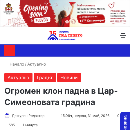
Търсене ...
Switch skin
М
Начало
/
Актуално
Актуално
Градът
Новини
Огромен клон падна в Цар-
Симеоновата градина
Follow
Send
Дежурен Редактор
15:08ч, неделя, 31 май, 2026
0
on
an
585
1 минута
X
email