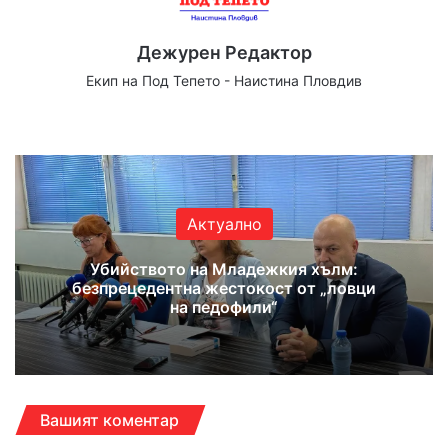
Дежурен Редактор
Екип на Под Тепето - Наистина Пловдив
Website
Facebook
X
YouTube
Instagram
Актуално
Убийството на Младежкия хълм:
безпрецедентна жестокост от „ловци
на педофили“
Вашият коментар