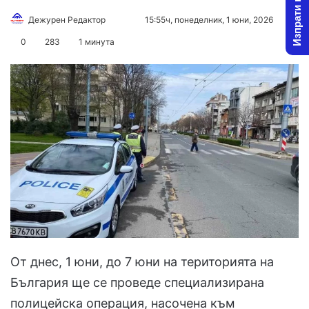
Изпрати новина
Follow
Send
Дежурен Редактор
15:55ч, понеделник, 1 юни, 2026
on
an
0
283
1 минута
X
email
От днес, 1 юни, до 7 юни на територията на
България ще се проведе специализирана
полицейска операция, насочена към