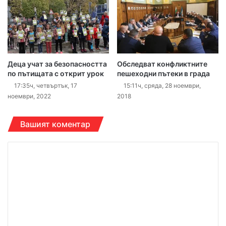
Деца учат за безопасността
Обследват конфликтните
по пътищата с открит урок
пешеходни пътеки в града
17:35ч, четвъртък, 17
15:11ч, сряда, 28 ноември,
ноември, 2022
2018
Вашият коментар
К
о
м
е
н
т