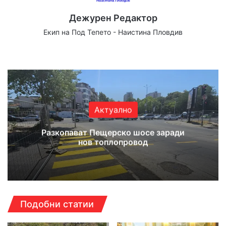
Дежурен Редактор
Екип на Под Тепето - Наистина Пловдив
Website
Facebook
X
YouTube
Instagram
Актуално
Разкопават Пещерско шосе заради
нов топлопровод
Подобни статии