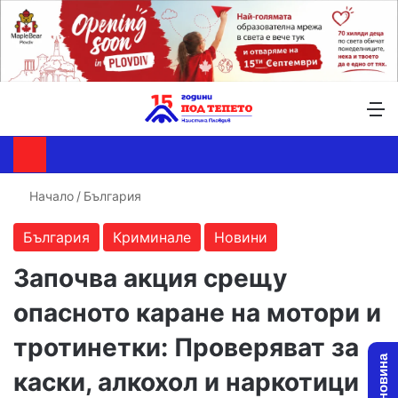
Търсене ...
Switch skin
М
Начало
/
България
България
Криминале
Новини
Започва акция срещу
опасното каране на мотори и
тротинетки: Проверяват за
каски, алкохол и наркотици