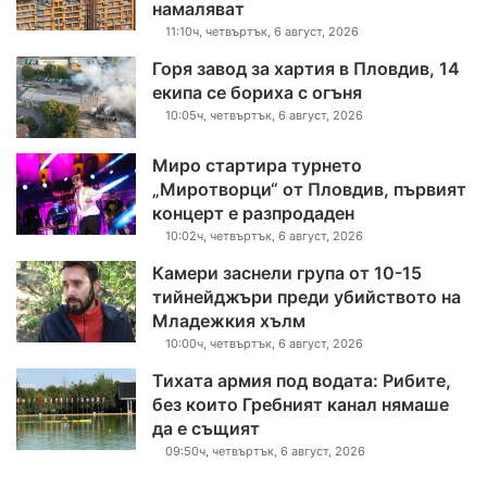
намаляват
11:10ч, четвъртък, 6 август, 2026
Горя завод за хартия в Пловдив, 14
екипа се бориха с огъня
10:05ч, четвъртък, 6 август, 2026
Миро стартира турнето
„Миротворци“ от Пловдив, първият
концерт е разпродаден
10:02ч, четвъртък, 6 август, 2026
Камери заснели група от 10-15
тийнейджъри преди убийството на
Младежкия хълм
10:00ч, четвъртък, 6 август, 2026
Тихата армия под водата: Рибите,
без които Гребният канал нямаше
да е същият
09:50ч, четвъртък, 6 август, 2026