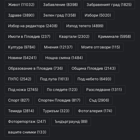
Живот
(11032)
Забавление
(8398)
Забравеният град
(1825)
Здраве
(3890)
Зелен град
(1358)
Избори
(5020)
Избор на редактора
(2408)
Изпод тепето
(4899)
Имоти в Пловдив
(237)
Квартали
(2302)
Криминале
(5958)
Култура
(9784)
Мнения
(12137)
Моите отговори
(115)
Новини
(54241)
Нощна смяна
(1484)
Образование в Пловдив
(736)
Община Пловдив
(2143)
ПУЛС
(2542)
Под лупа
(1613)
Под небето
(6493)
Под ножа
(2745)
По следите
(123)
Разследване
(1311)
Спорт
(827)
Спортен Пловдив
(817)
Съд
(2906)
Темида
(2814)
Туризъм
(323)
Фотогалерия
(174)
Фоторепортаж
(247)
Ъндърграунд
(89)
вашите снимки
(133)