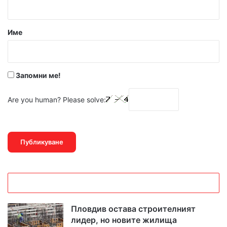
а
р
Име
:
*
Запомни ме!
Are you human? Please solve:
Пловдив остава строителният
лидер, но новите жилища