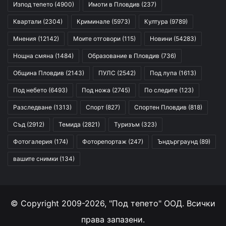
Изпод тепето
(4900)
Имоти в Пловдив
(237)
Квартали
(2304)
Криминале
(5973)
Култура
(9789)
Мнения
(12142)
Моите отговори
(115)
Новини
(54283)
Нощна смяна
(1484)
Образование в Пловдив
(736)
Община Пловдив
(2143)
ПУЛС
(2542)
Под лупа
(1613)
Под небето
(6493)
Под ножа
(2745)
По следите
(123)
Разследване
(1313)
Спорт
(827)
Спортен Пловдив
(818)
Съд
(2912)
Темида
(2821)
Туризъм
(323)
Фотогалерия
(174)
Фоторепортаж
(247)
Ъндърграунд
(89)
вашите снимки
(134)
© Copyright 2009-2026, "Под тепето" ООД. Всички
права запазени.