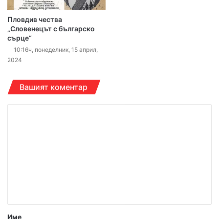
Пловдив чества
„Словенецът с българско
сърце“
10:16ч, понеделник, 15 април,
2024
Вашият коментар
К
о
м
е
н
т
а
р
Име