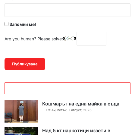
:
*
Запомни ме!
Are you human? Please solve:
Кошмарът на една майка в съда
17:14ч, петък, 7 август, 2026
Над 5 кг наркотици иззети в