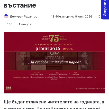
Изпрати новина
въстание
Follow
Send
Дежурен Редактор
13:40ч, вторник, 9 юни, 2026
0
on
an
155
1 минута
X
email
Ще бъдат отличени читателите на годината, а