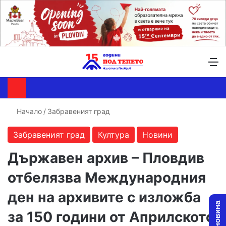
Търсене ...
Switch skin
М
Начало
/
Забравеният град
Забравеният град
Култура
Новини
Държавен архив – Пловдив
отбелязва Международния
ден на архивите с изложба
за 150 години от Априлското