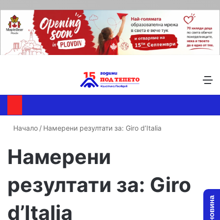
Търсене ...
Switch skin
М
Начало
/
Намерени резултати за: Giro d’Italia
Намерени
резултати за:
Giro
d’Italia