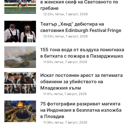
в женския скиф на Световното по
гребане
12:20ч, петък, 7 август, 2026
Театър „Хенд“ дебютира на
световния Edinburgh Festival Fringe
12:03ч, петък, 7 август, 2026
155 тона вода от въздуха помогнаха
в битката с пожара в Пазарджишко
11:50ч, петък, 7 август, 2026
Искат постоянен арест за петимата
обвинени за убийството на
Младежкия хълм
11:41ч, петък, 7 август, 2026
75 фотографии разкриват магията
на Индонезия в безплатна изложба
в Пловдив
11:36ч, петък, 7 август, 2026