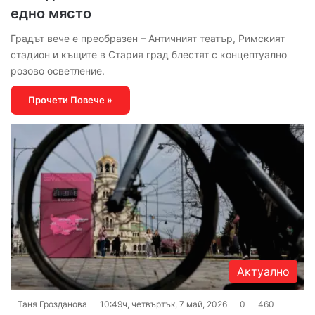
едно място
Градът вече е преобразен – Античният театър, Римският
стадион и къщите в Стария град блестят с концептуално
розово осветление.
Прочети Повече »
Актуално
Таня Грозданова
10:49ч, четвъртък, 7 май, 2026
0
460