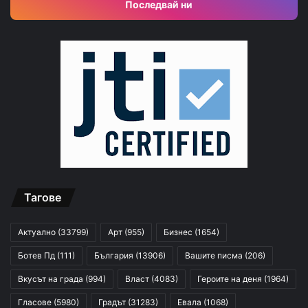
Последвай ни
Тагове
Актуално
(33799)
Арт
(955)
Бизнес
(1654)
Ботев Пд
(111)
България
(13906)
Вашите писма
(206)
Вкусът на града
(994)
Власт
(4083)
Героите на деня
(1964)
Гласове
(5980)
Градът
(31283)
Евала
(1068)