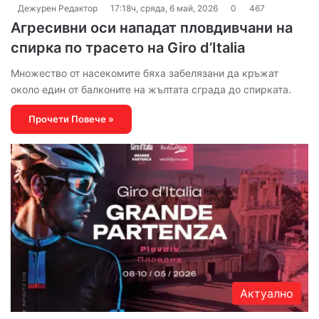
Дежурен Редактор
17:18ч, сряда, 6 май, 2026
0
467
Агресивни оси нападат пловдивчани на
спирка по трасето на Giro d’Italia
Множество от насекомите бяха забелязани да кръжат
около един от балконите на жълтата сграда до спирката.
Прочети Повече »
Актуално