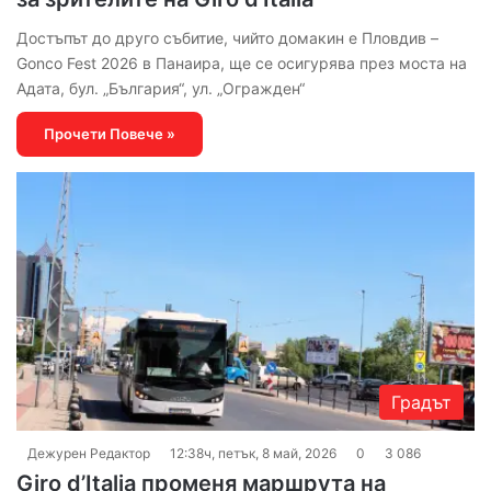
Достъпът до друго събитие, чийто домакин е Пловдив –
Gonco Fest 2026 в Панаира, ще се осигурява през моста на
Адата, бул. „България“, ул. „Огражден“
Прочети Повече »
Градът
Дежурен Редактор
12:38ч, петък, 8 май, 2026
0
3 086
Giro d’Italia променя маршрута на