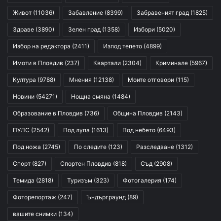
Живот
(11036)
Забавление
(8399)
Забравеният град
(1825)
Здраве
(3890)
Зелен град
(1358)
Избори
(5020)
Избор на редактора
(2411)
Изпод тепето
(4899)
Имоти в Пловдив
(237)
Квартали
(2304)
Криминале
(5967)
Култура
(9788)
Мнения
(12138)
Моите отговори
(115)
Новини
(54271)
Нощна смяна
(1484)
Образование в Пловдив
(736)
Община Пловдив
(2143)
ПУЛС
(2542)
Под лупа
(1613)
Под небето
(6493)
Под ножа
(2745)
По следите
(123)
Разследване
(1312)
Спорт
(827)
Спортен Пловдив
(818)
Съд
(2908)
Темида
(2818)
Туризъм
(323)
Фотогалерия
(174)
Фоторепортаж
(247)
Ъндърграунд
(89)
вашите снимки
(134)