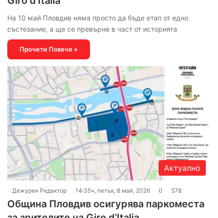
Giro d’Italia
На 10 май Пловдив няма просто да бъде етап от едно
състезание, а ще се превърне в част от историята
Прочети Повече »
Актуално
Дежурен Редактор
14:35ч, петък, 8 май, 2026
0
578
Община Пловдив осигурява паркоместа
за зрителите на Giro d’Italia