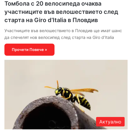
Томбола с 20 велосипеда очаква
участниците във велошествието след
старта на Giro d’Italia в Пловдив
Участниците във велошествието в Пловдив ще имат шанс
да спечелят нов велосипед след старта на Giro d’Italia
Прочети Повече »
Актуално