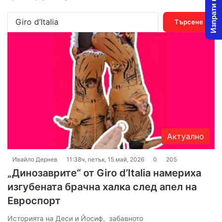
Изпрати новина
Т
ъ
р
с
е
н
е
з
а
:
Актуално
Ивайло Дернев
11:38ч, петък, 15 май, 2026
0
205
„Динозаврите“ от Giro d’Italia намериха
изгубената брачна халка след апел на
Евроспорт
Историята на Деси и Йосиф, забавното