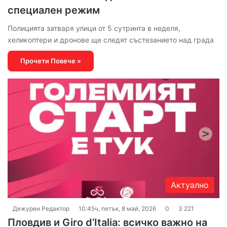
специален режим
Полицията затваря улици от 5 сутринта в неделя,
хеликоптери и дронове ще следят състезанието над града
Прочети Повече »
Актуално
Дежурен Редактор
10:45ч, петък, 8 май, 2026
0
3 221
Пловдив и Giro d’Italia: всичко важно на