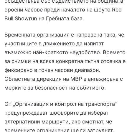
осъществява със съдействието на общината
броени часове преди началото на шоуто Red
Bull Showrun на Гребната база.
Временната организация е направена така, че
участниците в движението да изпитат
възможно най-краткото неудобство. Времето
за снимки на всяка конкретна пътна отсечка е
фиксирано в точен часови диапазон.
Областната дирекция на МВР е ангажирана с
мерките за безопасност на събитието.
От „Организация и контрол на транспорта“
предупреждават шофьорите да изберат
алтернативни маршрути, ако сметнат, че
временните ограничения ще ги затруднят.