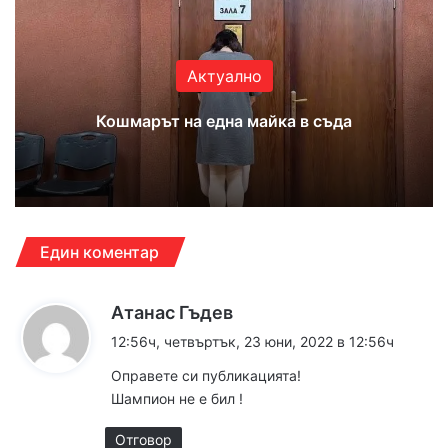
ok
e
m
Актуално
Кошмарът на една майка в съда
Един коментар
к
Атанас Гъдев
а
12:56ч, четвъртък, 23 юни, 2022 в 12:56ч
з
Оправете си публикацията!
а
Шампион не е бил !
:
Отговор