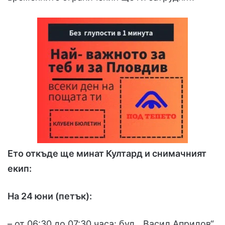
Ето откъде ще минат Култард и снимачният
екип:
На 24 юни (петък):
– от 06:30 до 07:30 часа: бул. „Васил Априлов“