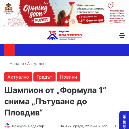
Търсене ...
Switch skin
М
Начало
/
Актуално
Актуално
Градът
Новини
Шампион от „Формула 1“
снима „Пътуване до
Пловдив“
Дежурен Редактор
F
S
14:47ч, сряда, 22 юни, 2022
1