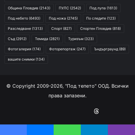
Община Пловдив
(2143)
ПУЛС
(2542)
Под лупа
(1613)
Под небето
(6493)
Под ножа
(2745)
По следите
(123)
Разследване
(1313)
Спорт
(827)
Спортен Пловдив
(818)
Съд
(2912)
Темида
(2821)
Туризъм
(323)
Фотогалерия
(174)
Фоторепортаж
(247)
Ъндърграунд
(89)
вашите снимки
(134)
© Copyright 2009-2026, "Под тепето" ООД. Всички
права запазени.
Facebook
YouTube
Instagram
RSS
Threads