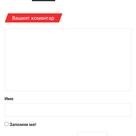
Вашият коментар
К
о
м
е
н
т
а
р
Име
:
*
Запомни ме!