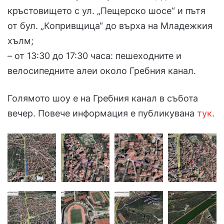
кръстовището с ул. „Пещерско шосе“ и пътя
от бул. „Копривщица“ до върха на Младежкия
хълм;
– от 13:30 до 17:30 часа: пешеходните и
велосипедните алеи около Гребния канал.
Голямото шоу е на Гребния канал в събота
вечер. Повече информация е публикувана
тук
.