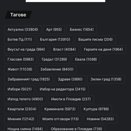
Тагове
Актуално
(33806)
Арт
(955)
Бизнес
(1654)
Ботев Пд
(111)
България
(13910)
Вашите писма
(206)
Вкусът на града
(994)
Власт
(4084)
Героите на деня
(1964)
Гласове
(5983)
Градът
(31289)
Евала
(1068)
Живот
(11038)
Забавление
(8400)
Забравеният град
(1825)
Здраве
(3890)
Зелен град
(1358)
Избори
(5021)
Избор на редактора
(2415)
Изпод тепето
(4900)
Имоти в Пловдив
(237)
Квартали
(2304)
Криминале
(5973)
Култура
(9789)
Мнения
(12142)
Моите отговори
(115)
Новини
(54283)
Нощна смяна
(1484)
Образование в Пловдив
(736)