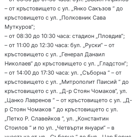
– от кръстовището с ул. „Янко Сакъзов “ до
кръстовището с ул. „Полковник Сава
Муткуров“;
– от 08:30 до 10:30 часа: стадион „Пловдив“;
– от 11:00 до 12:30 часа: бул. „Руски“ – от
кръстовището с ул. „Генерал Данаил
Николаев“ до кръстовището с ул. „Гладстон“;
– от 14:00 до 17:30 часа: ул. „Съборна “ – от
кръстовището с ул. „Митрополит Паисий “ до
кръстовището с ул. „Д-р Стоян Чомаков“, ул.
„Цанко Лавренов “ – от кръстовището с ул. „Д-
р Стоян Чомаков “ до кръстовището с ул.
„Петко Р. Славейков “, ул. „Константин
Стоилов “ и по ул. „Четвърти януари“ – в
участъка от ул. „Съборна “ до бул. „Цар Борис