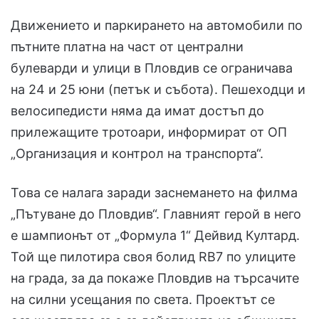
Движението и паркирането на автомобили по
пътните платна на част от централни
булеварди и улици в Пловдив се ограничава
на 24 и 25 юни (петък и събота). Пешеходци и
велосипедисти няма да имат достъп до
прилежащите тротоари, информират от ОП
„Организация и контрол на транспорта“.
Това се налага заради заснемането на филма
„Пътуване до Пловдив“. Главният герой в него
е шампионът от „Формула 1“ Дейвид Култард.
Той ще пилотира своя болид RB7 по улиците
на града, за да покаже Пловдив на търсачите
на силни усещания по света. Проектът се