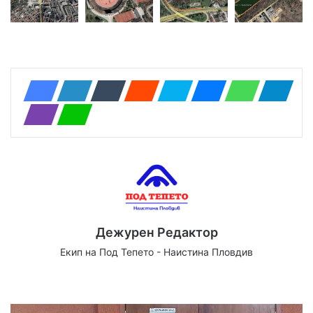
Дежурен Редактор
Екип на Под Тепето - Наистина Пловдив
We
Fa
X
Yo
Ins
bsi
ce
uT
tag
te
bo
ub
ra