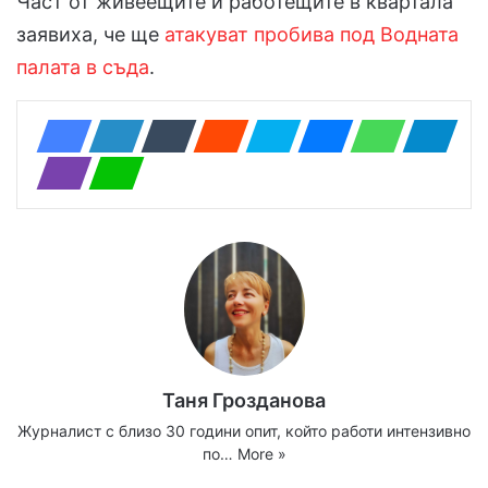
Част от живеещите и работещите в квартала
заявиха, че ще
атакуват пробива под Водната
палата в съда
.
Таня Грозданова
Журналист с близо 30 години опит, който работи интензивно
по…
More »
Website
Facebook
X
YouTube
Instagram