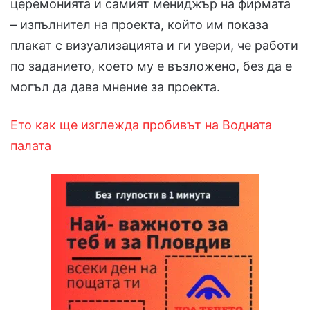
церемонията и самият мениджър на фирмата
– изпълнител на проекта, който им показа
плакат с визуализацията и ги увери, че работи
по заданието, което му е възложено, без да е
могъл да дава мнение за проекта.
Ето как ще изглежда пробивът на Водната
палата