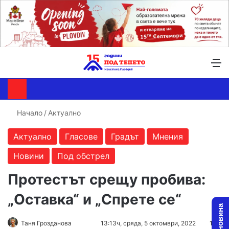
Търсене ...
Switch skin
М
Начало
/
Актуално
Актуално
Гласове
Градът
Мнения
Новини
Под обстрел
Протестът срещу пробива:
„Оставка“ и „Спрете се“
Follow
Send
Таня Грозданова
13:13ч, сряда, 5 октомври, 2022
1