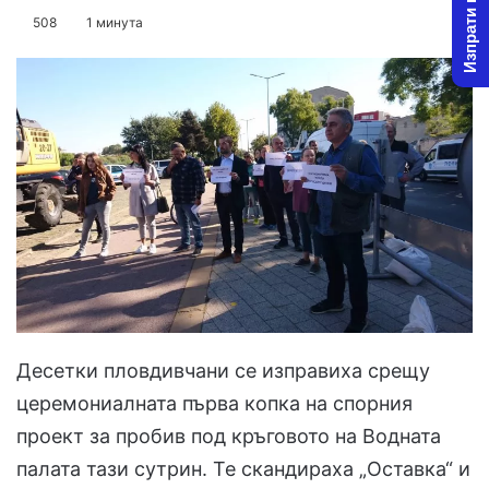
Изпрати новина
on
an
508
1 минута
X
email
Десетки пловдивчани се изправиха срещу
церемониалната първа копка на спорния
проект за пробив под кръговото на Водната
палата тази сутрин. Те скандираха „Оставка“ и