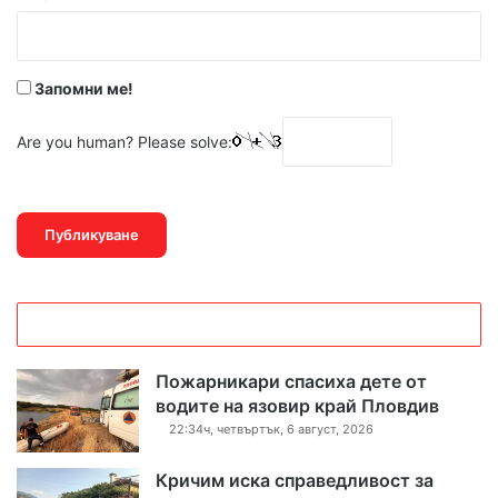
:
*
Запомни ме!
Are you human? Please solve:
Пожарникари спасиха дете от
водите на язовир край Пловдив
22:34ч, четвъртък, 6 август, 2026
Кричим иска справедливост за