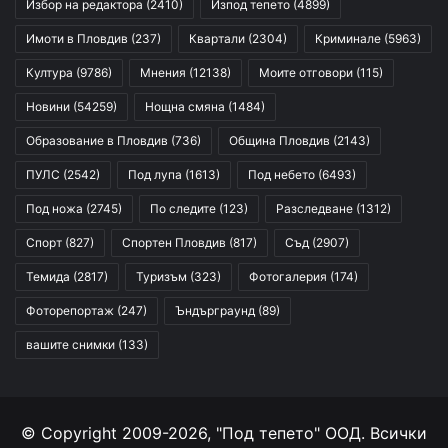
Избор на редактора
(2410)
Изпод тепето
(4899)
Имоти в Пловдив
(237)
Квартали
(2304)
Криминале
(5963)
Култура
(9786)
Мнения
(12138)
Моите отговори
(115)
Новини
(54259)
Нощна смяна
(1484)
Образование в Пловдив
(736)
Община Пловдив
(2143)
ПУЛС
(2542)
Под лупа
(1613)
Под небето
(6493)
Под ножа
(2745)
По следите
(123)
Разследване
(1312)
Спорт
(827)
Спортен Пловдив
(817)
Съд
(2907)
Темида
(2817)
Туризъм
(323)
Фотогалерия
(174)
Фоторепортаж
(247)
Ъндърграунд
(89)
вашите снимки
(133)
© Copyright 2009-2026, "Под тепето" ООД. Всички