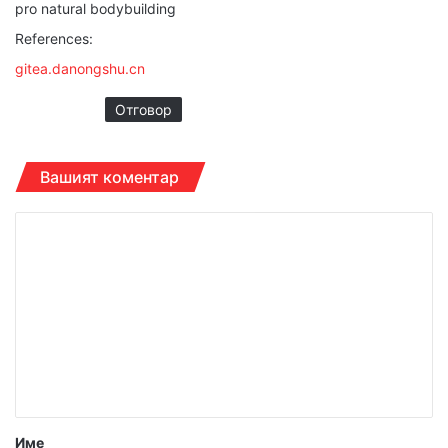
pro natural bodybuilding
:
References:
gitea.danongshu.cn
Отговор
Вашият коментар
К
о
м
е
н
т
а
р
Име