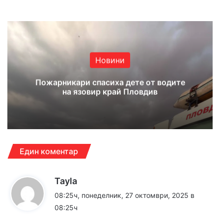
Новини
Пожарникари спасиха дете от водите
на язовир край Пловдив
Един коментар
к
Tayla
а
08:25ч, понеделник, 27 октомври, 2025 в
з
08:25ч
а