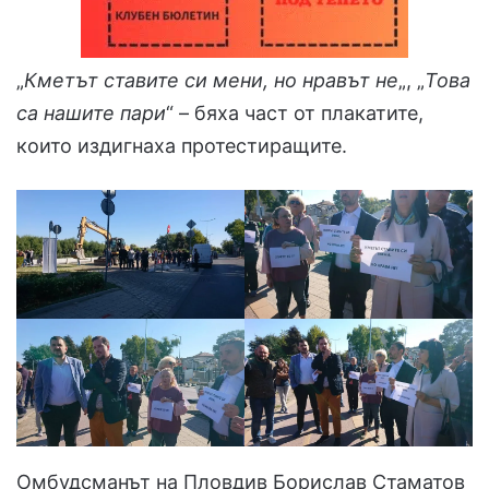
„
Кметът ставите си мени, но нравът не
„, „
Това
са нашите пари
“ – бяха част от плакатите,
които издигнаха протестиращите.
Омбудсманът на Пловдив Борислав Стаматов