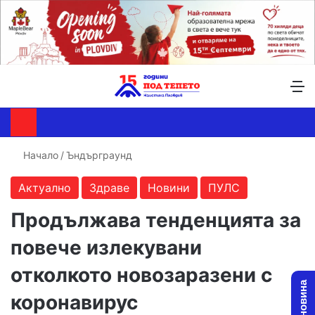
Търсене ...
Switch skin
М
Начало
/
Ъндърграунд
Актуално
Здраве
Новини
ПУЛС
Продължава тенденцията за
повече излекувани
отколкото новозаразени с
коронавирус