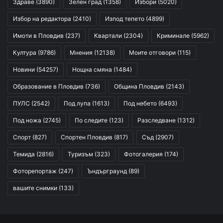
Здраве
(3890)
Зелен град
(1358)
Избори
(5020)
Избор на редактора
(2410)
Изпод тепето
(4899)
Имоти в Пловдив
(237)
Квартали
(2304)
Криминале
(5962)
Култура
(9786)
Мнения
(12138)
Моите отговори
(115)
Новини
(54257)
Нощна смяна
(1484)
Образование в Пловдив
(736)
Община Пловдив
(2143)
ПУЛС
(2542)
Под лупа
(1613)
Под небето
(6493)
Под ножа
(2745)
По следите
(123)
Разследване
(1312)
Спорт
(827)
Спортен Пловдив
(817)
Съд
(2907)
Темида
(2816)
Туризъм
(323)
Фотогалерия
(174)
Фоторепортаж
(247)
Ъндърграунд
(89)
вашите снимки
(133)