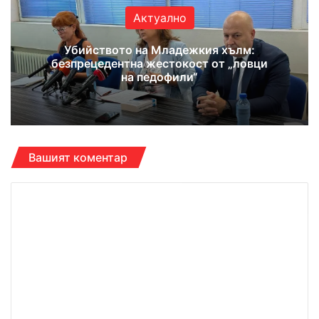
Актуално
Убийството на Младежкия хълм:
безпрецедентна жестокост от „ловци
на педофили“
Вашият коментар
К
о
м
е
н
т