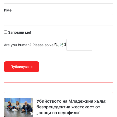
а
р
Име
:
*
Запомни ме!
Are you human? Please solve:
Убийството на Младежкия хълм:
безпрецедентна жестокост от
„ловци на педофили“