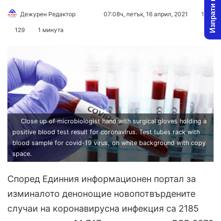
Изпрати новина
Дежурен Редактор
F
S
07:08ч, петък, 16 април, 2021
1
o
e
129
1 минута
l
n
l
d
o
a
w
n
o
e
n
m
X
a
i
Close up of microbiologist hand with surgical gloves holding a
positive blood test result for coronavirus. Test tubes rack with
l
blood sample for covid-19 virus, on white background with copy
space.
Според Единния информационен портал за
изминалото денонощие новопотвърдените
случаи на коронавирусна инфекция са 2185