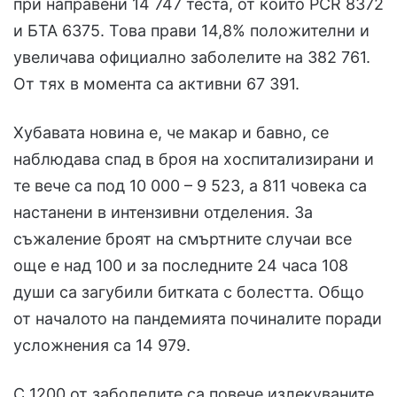
при направени 14 747 теста, от които PCR 8372
и БТА 6375. Това прави 14,8% положителни и
увеличава официално заболелите на 382 761.
От тях в момента са активни 67 391.
Хубавата новина е, че макар и бавно, се
наблюдава спад в броя на хоспитализирани и
те вече са под 10 000 – 9 523, а 811 човека са
настанени в интензивни отделения. За
съжаление броят на смъртните случаи все
още е над 100 и за последните 24 часа 108
души са загубили битката с болестта. Общо
от началото на пандемията починалите поради
усложнения са 14 979.
С 1200 от заболелите са повече излекуваните