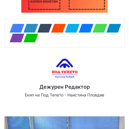
Дежурен Редактор
Екип на Под Тепето - Наистина Пловдив
We
Fa
X
Yo
Ins
bsi
ce
uT
tag
te
bo
ub
ra
ok
e
m