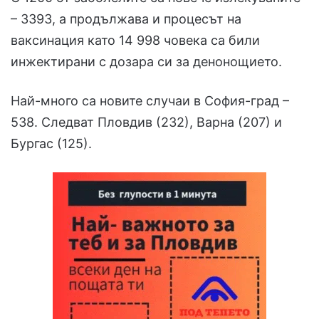
– 3393, а продължава и процесът на
ваксинация като 14 998 човека са били
инжектирани с дозара си за денонощието.
Най-много са новите случаи в София-град –
538. Следват Пловдив (232), Варна (207) и
Бургас (125).