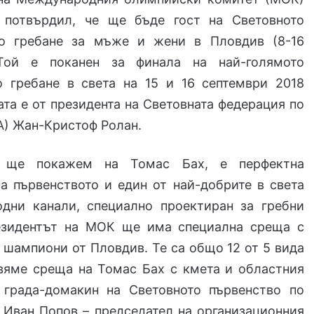
 потвърдил, че ще бъде гост на Световното
по гребане за мъже и жени в Пловдив (8-16
 Той е поканен за финала на най-голямото
о гребане в света на 15 и 16 септември 2018
ата е от президента на Световната федерация по
А) Жан-Кристоф Ролан.
о ще покажем на Томас Бах, е перфектна
а първенството и един от най-добрите в света
одни канали, специално проектиран за гребни
езидентът на МОК ще има специална среща с
шампиони от Пловдив. Те са общо 12 от 5 вида
твяме среща на Томас Бах с кмета и областния
 града-домакин на Световното първенство по
а Иван Попов – председател на организационния