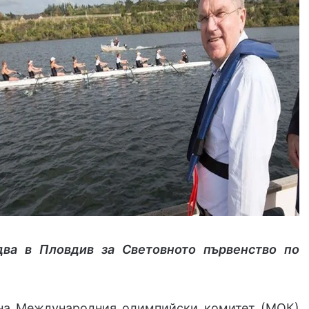
два в Пловдив за Световното първенство по
на Международния олимпийски комитет (МОК)