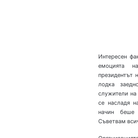
Интересен фа
емоцията н
президентът 
лодка заедн
служители на 
се насладя н
начин беше 
Съветвам всичк