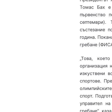
Томас Бах е
първенство 
септември).
състезание п
година. Покан
гребане (ФИС
„Това, коет
организация н
изкуствени в
спортове. Пр
олимпийските 
спорт. Подго
управител на
гребане“, каз