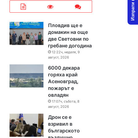
Изпрати новина
Пловдив ще е
домакин на още
две Световни по
гребане догодина
12:22ч, неделя, 9
август, 2026
6000 декара
горяха край
Асеновград,
пожарът е
овладян
17:07ч, събота, 8
август, 2026
Дрон се е
взривил в
българското
въздушно