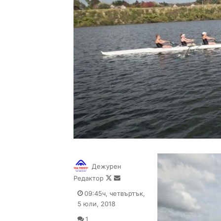
Дежурен
Follow
Send
Редактор
on
an
09:45ч, четвъртък,
X
email
5 юли, 2018
1