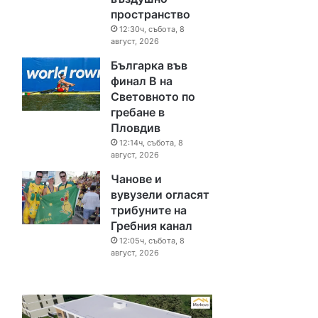
пространство
12:30ч, събота, 8
август, 2026
Българка във
финал B на
Световното по
гребане в
Пловдив
12:14ч, събота, 8
август, 2026
Чанове и
вувузели огласят
трибуните на
Гребния канал
12:05ч, събота, 8
август, 2026