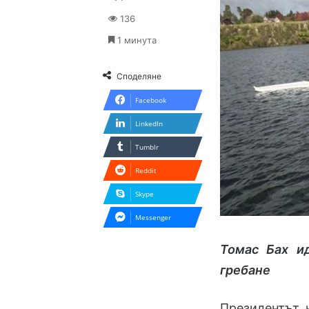
136
1 минута
Споделяне
Facebook
LinkedIn
Tumblr
Reddit
Skype
Messenger
Томас Бах и
гребане
Президентът 