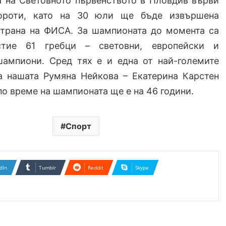
а на Световното първенството в Пловдив върви
ороти, като на 30 юли ще бъде извършена
страна на ФИСА. За шампионата до момента са
стие 61 гребци – световни, европейски и
ампиони. Сред тях е и една от най-големите
а нашата Румяна Нейкова – Екатерина Карстен
 по време на шампионата ще е на 46 години.
Спорт
dIn
Tumblr
Reddit
Skype