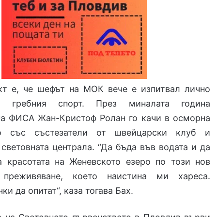
кт е, че шефът на МОК вече е изпитвал лично
а гребния спорт. През миналата година
на ФИСА Жан-Кристоф Ролан го качи в осморна
о със състезатели от швейцарски клуб и
световната централа. “Да бъда във водата и да
а красотата на Женевското езеро по този нов
преживяване, което наистина ми хареса.
и да опитат“, каза тогава Бах.