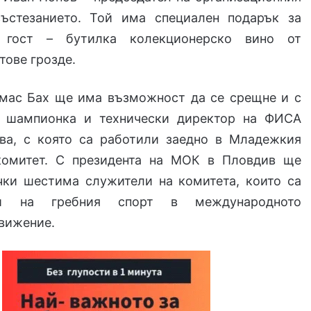
ъстезанието. Той има специален подарък за
 гост – бутилка колекционерско вино от
тове грозде.
мас Бах ще има възможност да се срещне и с
а шампионка и технически директор на ФИСА
ва, с която са работили заедно в Младежкия
комитет. С президента на МОК в Пловдив ще
чки шестима служители на комитета, които са
ели на гребния спорт в международното
вижение.