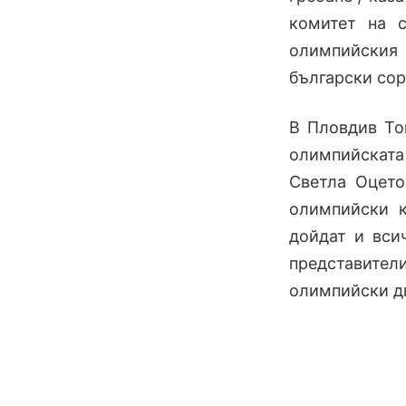
комитет на с
олимпийския
български сор
В Пловдив То
олимпийскат
Светла Оцето
олимпийски 
дойдат и вси
представит
олимпийски д