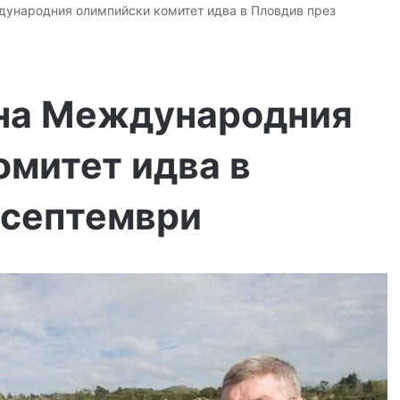
дународния олимпийски комитет идва в Пловдив през
на Международния
омитет идва в
 септември