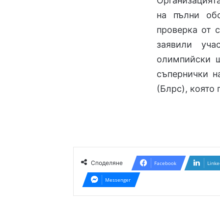
Организацият
на пълни об
проверка от 
заявили уча
олимпийски ш
съпернички н
(Блрс), която
Споделяне
Facebook
Linke
Messenger