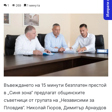
Изпрати новина
on
an
1
269
1 минута
X
email
Въвеждането на 15 минути безплатен престой
в „Синя зона“ предлагат общинските
съветници от групата на „Независими за
Пловдив“. Николай Гюров, Димитър Арнаудов