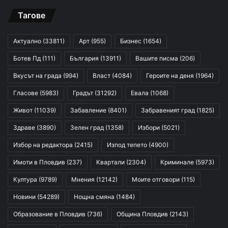
Тагове
Актуално
(33811)
Арт
(955)
Бизнес
(1654)
Ботев Пд
(111)
България
(13911)
Вашите писма
(206)
Вкусът на града
(994)
Власт
(4084)
Героите на деня
(1964)
Гласове
(5983)
Градът
(31292)
Евала
(1068)
Живот
(11039)
Забавление
(8401)
Забравеният град
(1825)
Здраве
(3890)
Зелен град
(1358)
Избори
(5021)
Избор на редактора
(2415)
Изпод тепето
(4900)
Имоти в Пловдив
(237)
Квартали
(2304)
Криминале
(5973)
Култура
(9789)
Мнения
(12142)
Моите отговори
(115)
Новини
(54289)
Нощна смяна
(1484)
Образование в Пловдив
(736)
Община Пловдив
(2143)