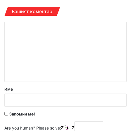
Вашият коментар
К
о
м
е
н
т
а
р
Име
:
*
Запомни ме!
Are you human? Please solve: