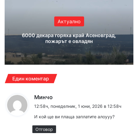
Актуално
6000 декара горяха край Асеновград,
пожарът е овладян
Един коментар
к
Минчо
а
12:58ч, понеделник, 1 юни, 2026 в 12:58ч
з
И кой ще ви плаща заплатите алоууу?
а
:
Отговор