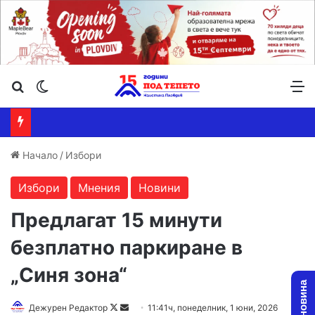
Търсене ...
Switch skin
М
Начало
/
Избори
Избори
Мнения
Новини
Предлагат 15 минути
безплатно паркиране в
„Синя зона“
Follow
Send
Дежурен Редактор
11:41ч, понеделник, 1 юни, 2026