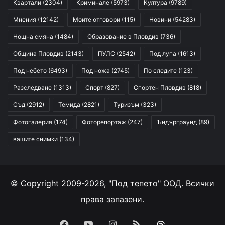
Квартали
(2304)
Криминале
(5973)
Култура
(9789)
Мнения
(12142)
Моите отговори
(115)
Новини
(54283)
Нощна смяна
(1484)
Образование в Пловдив
(736)
Община Пловдив
(2143)
ПУЛС
(2542)
Под лупа
(1613)
Под небето
(6493)
Под ножа
(2745)
По следите
(123)
Разследване
(1313)
Спорт
(827)
Спортен Пловдив
(818)
Съд
(2912)
Темида
(2821)
Туризъм
(323)
Фотогалерия
(174)
Фоторепортаж
(247)
Ъндърграунд
(89)
вашите снимки
(134)
© Copyright 2009-2026, "Под тепето" ООД. Всички
права запазени.
Facebook
YouTube
Instagram
RSS
Threads