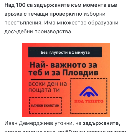
Над 100 са задържаните към момента във
връзка с течащи проверки
по изборни
престъпления. Има множество образувани
досъдебни производства.
Иван Демерджиев уточни, че
задържаните,
преди деня на вота, са 50 пъти повече от тези