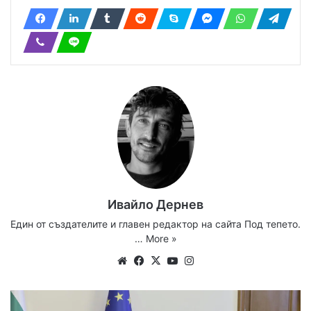
Ивайло Дернев
Един от създателите и главен редактор на сайта Под тепето.
…
More »
Website
Facebook
X
YouTube
Instagram