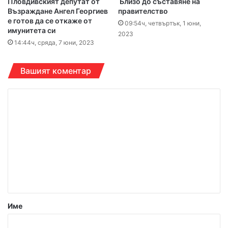
Пловдивският депутат от
Близо до съставяне на
Възраждане Ангел Георгиев
правителство
е готов да се откаже от
09:54ч, четвъртък, 1 юни,
имунитета си
2023
14:44ч, сряда, 7 юни, 2023
Вашият коментар
К
о
м
е
н
т
а
р
Име
: