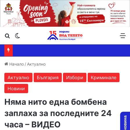
Търсене ...
Switch skin
М
Начало
/
Актуално
Актуално
България
Избори
Криминале
Новини
Няма нито една бомбена
заплаха за последните 24
часа – ВИДЕО