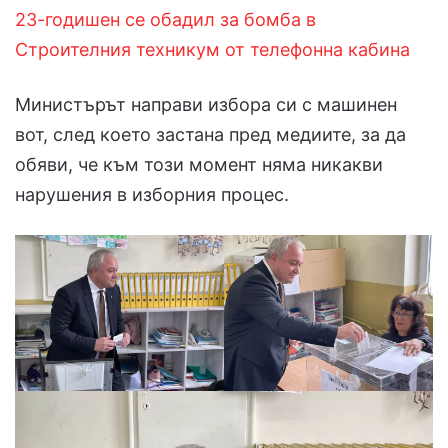
23-годишен се обадил за бомба в
Строителния техникум от телефонна кабина
Министърът направи избора си с машинен
вот, след което застана пред медиите, за да
обяви, че към този момент няма никакви
нарушения в изборния процес.