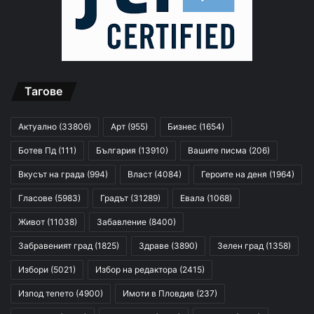
Тагове
Актуално
(33806)
Арт
(955)
Бизнес
(1654)
Ботев Пд
(111)
България
(13910)
Вашите писма
(206)
Вкусът на града
(994)
Власт
(4084)
Героите на деня
(1964)
Гласове
(5983)
Градът
(31289)
Евала
(1068)
Живот
(11038)
Забавление
(8400)
Забравеният град
(1825)
Здраве
(3890)
Зелен град
(1358)
Избори
(5021)
Избор на редактора
(2415)
Изпод тепето
(4900)
Имоти в Пловдив
(237)