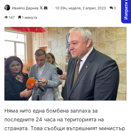
Изпрати новина
Follow
Send
Ивайло Дернев
10:39ч, неделя, 2 април, 2023
0
on
an
147
1 минута
X
email
Няма нито една бомбена заплаха за
последните 24 часа на територията на
страната. Това съобщи вътрешният министър