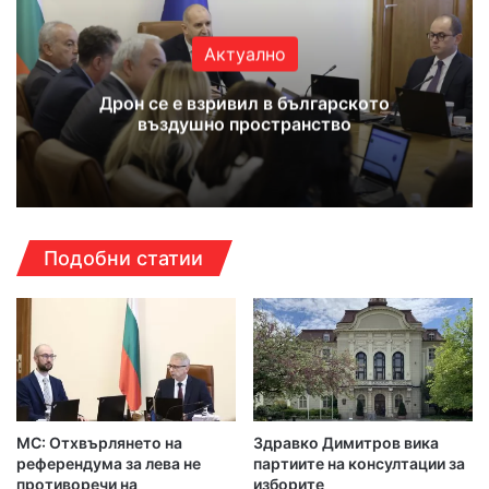
Актуално
Дрон се е взривил в българското
въздушно пространство
Подобни статии
МС: Отхвърлянето на
Здравко Димитров вика
референдума за лева не
партиите на консултации за
противоречи на
изборите