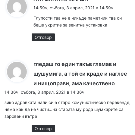
а
14:59ч, събота, 3 април, 2021 в 14:59ч
з
Глупости тва не е никъде паметник тва си
а
беше укритие за зенитна установка
:
Отговор
гледаш го един такъв гламав и
шушумига, а той си краде и наглее
к
и нищоправи, ама качествено
а
14:36ч, събота, 3 април, 2021 в 14:36ч
з
зико здравката нали си е старо комунистическо перекенде,
а
няма как да не чисти…на старата му рода шумкарите са
:
заровени вътре
Отговор