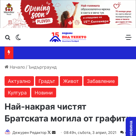
Търсене ...
Switch skin
М
Начало
/
Ъндърграунд
Актуално
Градът
Живот
Забавление
Култура
Новини
Най-накрая чистят
Братската могила от графити
Дежурен Редактор
F
S
08:49ч, събота, 3 април, 2021
4