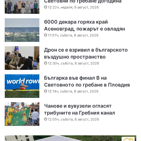
Световни по гребане догодина
12:22ч, неделя, 9 август, 2026
6000 декара горяха край
Асеновград, пожарът е овладян
17:07ч, събота, 8 август, 2026
Дрон се е взривил в българското
въздушно пространство
12:30ч, събота, 8 август, 2026
Българка във финал B на
Световното по гребане в Пловдив
12:14ч, събота, 8 август, 2026
Чанове и вувузели огласят
трибуните на Гребния канал
12:05ч, събота, 8 август, 2026