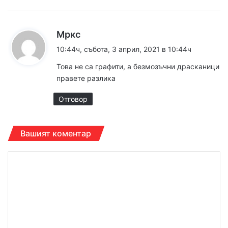
к
Мркс
а
10:44ч, събота, 3 април, 2021 в 10:44ч
з
Това не са графити, а безмозъчни драсканици
а
правете разлика
:
Отговор
Вашият коментар
К
о
м
е
н