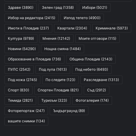
Здраве
(3890)
Зелен град
(1358)
Избори
(5021)
Избор на редактора
(2415)
Изпод тепето
(4900)
Имоти в Пловдив
(237)
Квартали
(2304)
Криминале
(5973)
Култура
(9789)
Мнения
(12142)
Моите отговори
(115)
Новини
(54290)
Нощна смяна
(1484)
Образование в Пловдив
(736)
Община Пловдив
(2143)
ПУЛС
(2542)
Под лупа
(1613)
Под небето
(6493)
Под ножа
(2745)
По следите
(123)
Разследване
(1313)
Спорт
(830)
Спортен Пловдив
(821)
Съд
(2912)
Темида
(2821)
Туризъм
(323)
Фотогалерия
(174)
Фоторепортаж
(247)
Ъндърграунд
(89)
вашите снимки
(134)