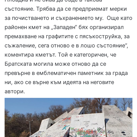
състояние. Трябва да се предприемат мерки
за почистването и съхранението му. Още като
районен кмет на „Западен“ бях организирал
премахване на графитите с пясъкоструйка, за
съжаление, сега отново e в лошо състояние“,
коментира кметът. Той е категоричен, че
Братската могила може отново да се
превърне в емблематичен паметник за града
ни, ако се върне към идеята на неговите
автори.