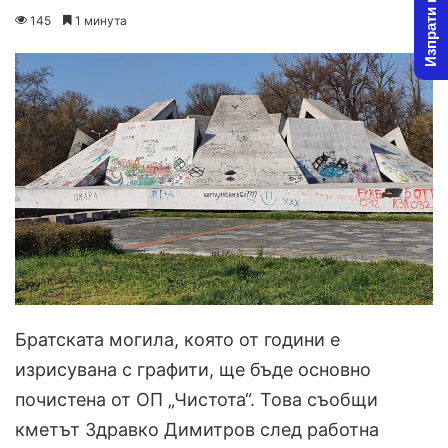
Изпрати новина
o
e
145
1 минута
l
n
l
d
o
a
w
n
o
e
n
m
X
a
i
l
Братската могила, която от години е
изрисувана с графити, ще бъде основно
почистена от ОП „Чистота“. Това съобщи
кметът Здравко Димитров след работна