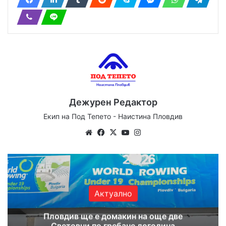
Дежурен Редактор
Екип на Под Тепето - Наистина Пловдив
We
Fa
X
Yo
Ins
bsi
ce
uT
tag
te
bo
ub
ra
ok
e
m
Актуално
Пловдив ще е домакин на още две
Световни по гребане догодина