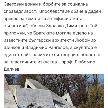
Световни войни и борбите за социална
справедливост. Впоследствие обаче е даден
превес на темата за антифашистката
съпротива“, обясни Здравко Димитров. Той
припомни, че Братската могила е дело на
известните български архитекти Любомир
Шинков и Владимир Рангелов, а скулптор е
един от най-значимите ни творци в областта
на пластичните изкуства – проф. Любомир
Далчев.