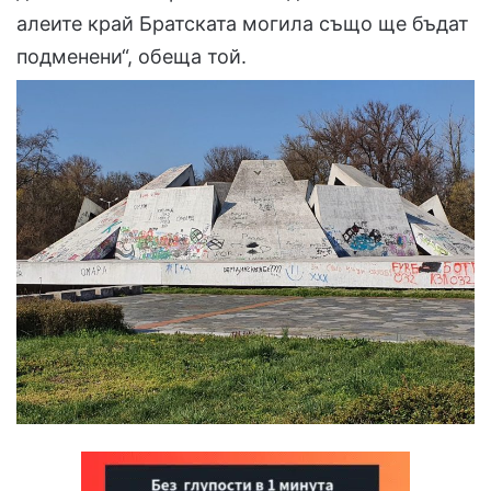
алеите край Братската могила също ще бъдат
подменени“, обеща той.