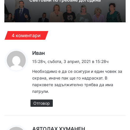
4 коментари
к
Иван
а
15:28ч, събота, 3 април, 2021 в 15:28ч
з
Необходимо е да се осигури и един човек за
а
охрана, иначе пак ще го надраскат. В
:
парковете задължително трябва да има
патрули.
Отговор
к
АЯТОЛАХ ХУМАНЕН