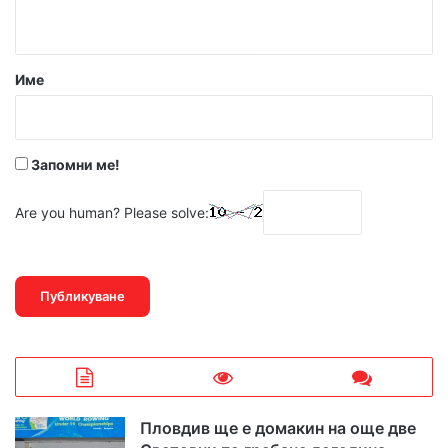
т
а
р
Име
:
*
Запомни ме!
Are you human? Please solve:
Пловдив ще е домакин на още две