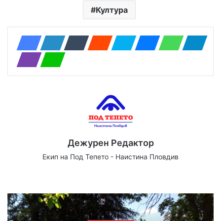
Култура
Дежурен Редактор
Екип на Под Тепето - Наистина Пловдив
We
Fa
X
Yo
Ins
bsi
ce
uT
tag
te
bo
ub
ra
ok
e
m