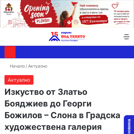
Търсене ...
Switch skin
М
Начало
/
Актуално
Актуално
Изкуство от Златьо
Бояджиев до Георги
Божилов – Слона в Градска
художествена галерия