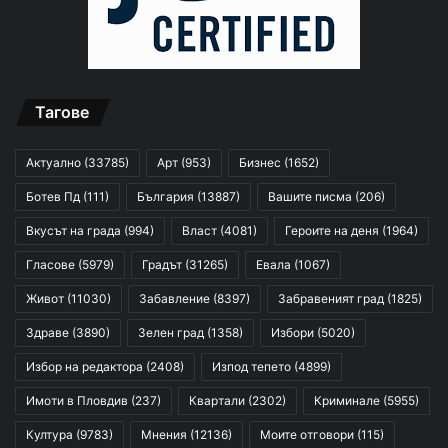
Тагове
Актуално
(33785)
Арт
(953)
Бизнес
(1652)
Ботев Пд
(111)
България
(13887)
Вашите писма
(206)
Вкусът на града
(994)
Власт
(4081)
Героите на деня
(1964)
Гласове
(5979)
Градът
(31265)
Евала
(1067)
Живот
(11030)
Забавление
(8397)
Забравеният град
(1825)
Здраве
(3890)
Зелен град
(1358)
Избори
(5020)
Избор на редактора
(2408)
Изпод тепето
(4899)
Имоти в Пловдив
(237)
Квартали
(2302)
Криминале
(5955)
Култура
(9783)
Мнения
(12136)
Моите отговори
(115)