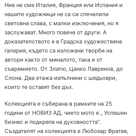
Ние не сме Италия, Франция или Испания и
нашите художници не са си спечелили
световна слава, с малки изключения, но я
заслужават. Много повече от други. А
доказателството е в Градска художествена
галерия, където са изложени творби на
автори както от миналото, така и от
съвремието. От Златю, Цанко Лавренов, до
Слона. Два етажа изпълнени с шедьоври,
които те оставят без дъх.
Колекцията е събирана в рамките на 25
години от НОВИЗ АД, чието мото е „ Успешен
бизнес и подкрепа на духовността”.
Създателят на колекцията е Любозар Фратев,