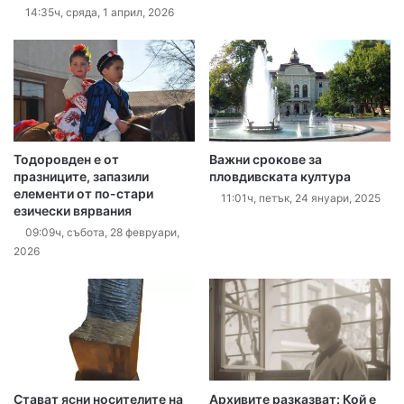
14:35ч, сряда, 1 април, 2026
Тодоровден е от
Важни срокове за
празниците, запазили
пловдивската култура
елементи от по-стари
11:01ч, петък, 24 януари, 2025
езически вярвания
09:09ч, събота, 28 февруари,
2026
Стават ясни носителите на
Архивите разказват: Кой е