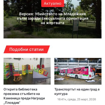
Актуално
Версия: Убийството на Младежкия
хълм заради сексуалната ориентация
на жертвата
Подобни статии
Открита библиотека
Транспортът на един град е
превзема стълбите на
култура
Каменица преди Награди
16:41ч, сряда, 25 март, 2026
„Пловдив“