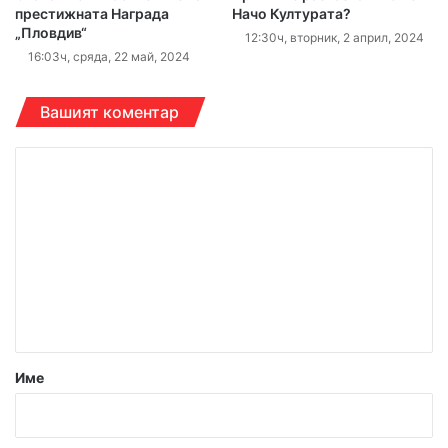
престижната Награда
Начо Културата?
„Пловдив“
12:30ч, вторник, 2 април, 2024
16:03ч, сряда, 22 май, 2024
Вашият коментар
К
о
м
е
н
т
а
р
Име
:
*