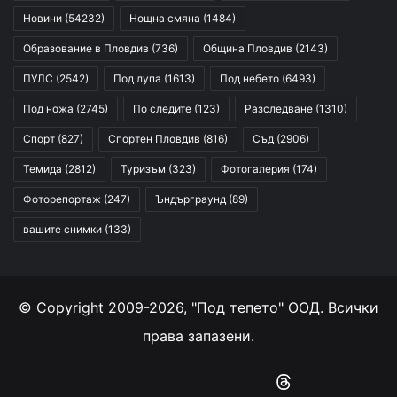
Новини
(54232)
Нощна смяна
(1484)
Образование в Пловдив
(736)
Община Пловдив
(2143)
ПУЛС
(2542)
Под лупа
(1613)
Под небето
(6493)
Под ножа
(2745)
По следите
(123)
Разследване
(1310)
Спорт
(827)
Спортен Пловдив
(816)
Съд
(2906)
Темида
(2812)
Туризъм
(323)
Фотогалерия
(174)
Фоторепортаж
(247)
Ъндърграунд
(89)
вашите снимки
(133)
© Copyright 2009-2026, "Под тепето" ООД. Всички
права запазени.
Facebook
YouTube
Instagram
RSS
Threads