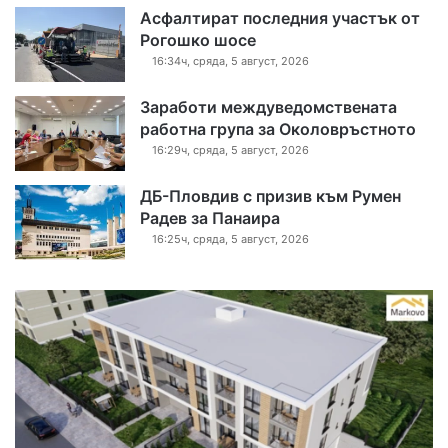
Асфалтират последния участък от
Рогошко шосе
16:34ч, сряда, 5 август, 2026
Заработи междуведомствената
работна група за Околовръстното
16:29ч, сряда, 5 август, 2026
ДБ-Пловдив с призив към Румен
Радев за Панаира
16:25ч, сряда, 5 август, 2026