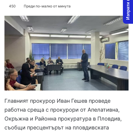
Изпрати новина
on
an
450
Преди по-малко от минута
X
email
Главният прокурор Иван Гешев проведе
работна среща с прокурори от Апелативна,
Окръжна и Районна прокуратура в Пловдив,
съобщи пресцентърът на пловдивската