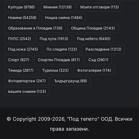
Култура
(9786)
Мнения
(12138)
Моите отговори
(115)
Новини
(54259)
Нощна смяна
(1484)
Образование в Пловдив
(736)
Община Пловдив
(2143)
ПУЛС
(2542)
Под лупа
(1613)
Под небето
(6493)
Под ножа
(2745)
По следите
(123)
Разследване
(1312)
Спорт
(827)
Спортен Пловдив
(817)
Съд
(2907)
Темида
(2817)
Туризъм
(323)
Фотогалерия
(174)
Фоторепортаж
(247)
Ъндърграунд
(89)
вашите снимки
(133)
© Copyright 2009-2026, "Под тепето" ООД. Всички
права запазени.