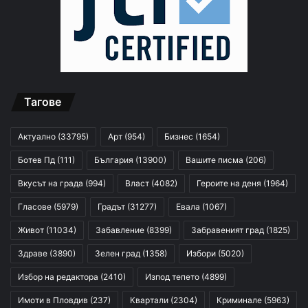
Тагове
Актуално
(33795)
Арт
(954)
Бизнес
(1654)
Ботев Пд
(111)
България
(13900)
Вашите писма
(206)
Вкусът на града
(994)
Власт
(4082)
Героите на деня
(1964)
Гласове
(5979)
Градът
(31277)
Евала
(1067)
Живот
(11034)
Забавление
(8399)
Забравеният град
(1825)
Здраве
(3890)
Зелен град
(1358)
Избори
(5020)
Избор на редактора
(2410)
Изпод тепето
(4899)
Имоти в Пловдив
(237)
Квартали
(2304)
Криминале
(5963)