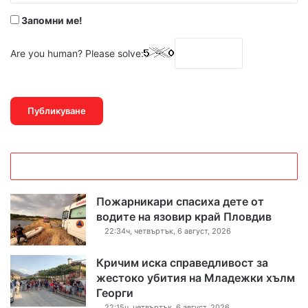
Запомни ме!
Are you human? Please solve:
Пожарникари спасиха дете от
водите на язовир край Пловдив
22:34ч, четвъртък, 6 август, 2026
Кричим иска справедливост за
жестоко убития на Младежки хълм
Георги
22:15ч, четвъртък, 6 август, 2026