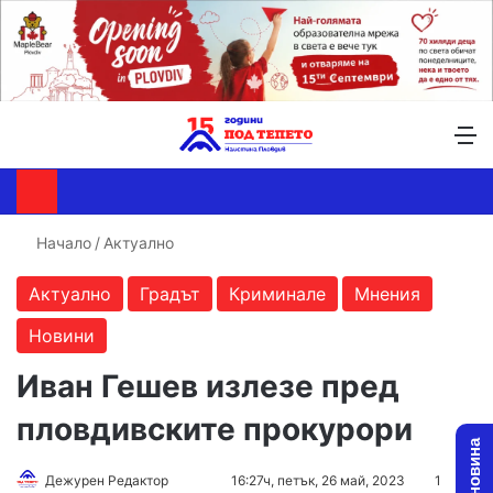
Търсене ...
Switch skin
М
Начало
/
Актуално
Актуално
Градът
Криминале
Мнения
Новини
Иван Гешев излезе пред
пловдивските прокурори
Follow
Send
Дежурен Редактор
16:27ч, петък, 26 май, 2023
1