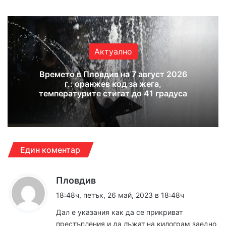
Актуално
Времето в Пловдив на 7 август 2026
г.: оранжев код за жега,
температурите стигат до 41 градуса
Един коментар
к
Пловдив
а
18:48ч, петък, 26 май, 2023 в 18:48ч
з
Дал е указания как да се прикриват
а
престъпления и да лъжат на килограм заедно