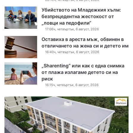
Убийството на Младежкия хълм:
безпрецедентна жестокост от
„ловци на педофили“
17:06ч, четвъртък, 6 август, 2026
Оставиха в ареста мъж, обвинен в
отвличането на жена си и детето им
16:40ч, четвъртък, 6 август, 2026
„Sharenting“ или как с една снимка
от плажа излагаме детето си на
риск
16:15ч, четвъртък, 6 август, 2026