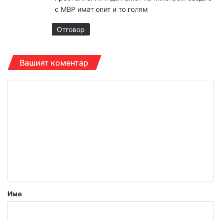
:
с МВР имат опит и то голям
Отговор
Вашият коментар
К
о
м
е
н
т
а
р
Име
:
*