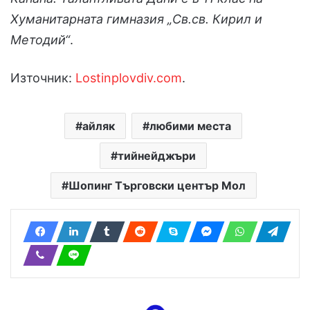
Хуманитарната гимназия „Св.св. Кирил и
Методий“
.
Източник:
Lostinplovdiv.com
.
айляк
любими места
тийнейджъри
Шопинг Търговски център Мол