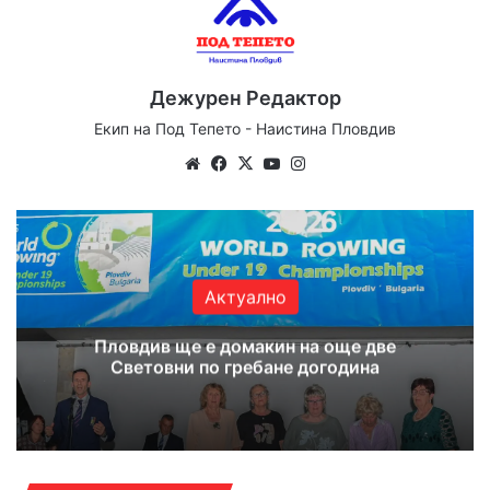
Дежурен Редактор
Екип на Под Тепето - Наистина Пловдив
We
Fa
X
Yo
Ins
bsi
ce
uT
tag
te
bo
ub
ra
ok
e
m
Актуално
Пловдив ще е домакин на още две
Световни по гребане догодина