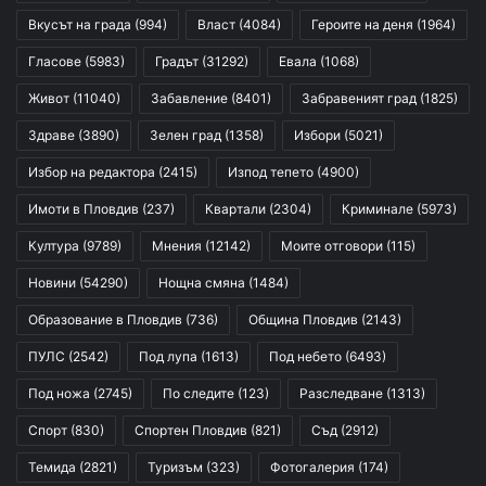
Вкусът на града
(994)
Власт
(4084)
Героите на деня
(1964)
Гласове
(5983)
Градът
(31292)
Евала
(1068)
Живот
(11040)
Забавление
(8401)
Забравеният град
(1825)
Здраве
(3890)
Зелен град
(1358)
Избори
(5021)
Избор на редактора
(2415)
Изпод тепето
(4900)
Имоти в Пловдив
(237)
Квартали
(2304)
Криминале
(5973)
Култура
(9789)
Мнения
(12142)
Моите отговори
(115)
Новини
(54290)
Нощна смяна
(1484)
Образование в Пловдив
(736)
Община Пловдив
(2143)
ПУЛС
(2542)
Под лупа
(1613)
Под небето
(6493)
Под ножа
(2745)
По следите
(123)
Разследване
(1313)
Спорт
(830)
Спортен Пловдив
(821)
Съд
(2912)
Темида
(2821)
Туризъм
(323)
Фотогалерия
(174)