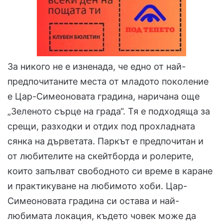
За никого не е изненада, че едно от най-
предпочитаните места от младото поколение
е Цар-Симеоновата градина, наричана още
„Зеленото сърце на града“. Тя е подходяща за
срещи, разходки и отдих под прохладната
сянка на дърветата. Паркът е предпочитан и
от любителите на скейтборда и ролерите,
които запълват свободното си време в каране
и практикуване на любимото хоби. Цар-
Симеоновата градина си остава и най-
любимата локация, където човек може да