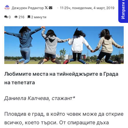
Изпрати новина
Дежурен Редактор
F
S
11:25ч, понеделник, 4 март, 2019
o
e
0
216
2 минути
l
n
l
d
o
a
w
n
o
e
n
m
X
a
i
Любимите места на тийнейджърите в Града
l
на тепетата
Даниела Калчева, стажант*
Пловдив е град, в който човек може да открие
всичко, което търси. От спиращите дъха