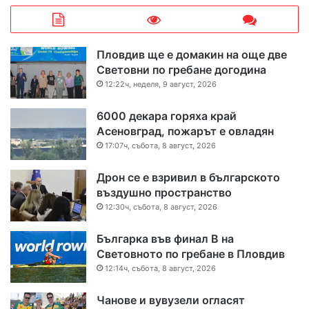
Пловдив ще е домакин на още две
Световни по гребане догодина
12:22ч, неделя, 9 август, 2026
6000 декара горяха край
Асеновград, пожарът е овладян
17:07ч, събота, 8 август, 2026
Дрон се е взривил в българското
въздушно пространство
12:30ч, събота, 8 август, 2026
Българка във финал B на
Световното по гребане в Пловдив
12:14ч, събота, 8 август, 2026
Чанове и вувузели огласят