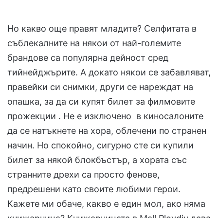
Но какво още правят младите? Селфитата в
съблекалните на някои от най-големите
брандове са популярна дейност сред
тийнейджърите. А докато някои се забавляват,
правейки си снимки, други се нареждат на
опашка, за да си купят билет за филмовите
прожекции . Не е изключено в киносалоните
да се натъкнете на хора, облечени по странен
начин. Но спокойно, сигурно сте си купили
билет за някой блокбъстър, а хората със
странните дрехи са просто фенове,
предрешени като своите любими герои.
Кажете ми обаче, какво е един мол, ако няма