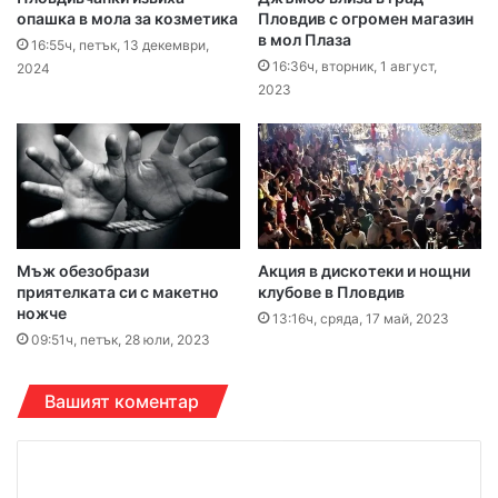
опашка в мола за козметика
Пловдив с огромен магазин
в мол Плаза
16:55ч, петък, 13 декември,
16:36ч, вторник, 1 август,
2024
2023
Мъж обезобрази
Акция в дискотеки и нощни
приятелката си с макетно
клубове в Пловдив
ножче
13:16ч, сряда, 17 май, 2023
09:51ч, петък, 28 юли, 2023
Вашият коментар
К
о