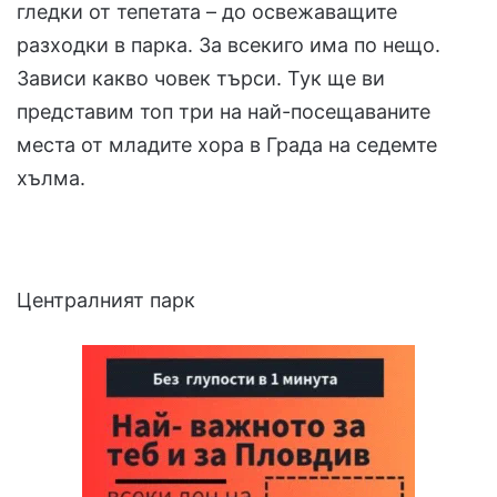
гледки от тепетата – до освежаващите
разходки в парка. За всекиго има по нещо.
Зависи какво човек търси. Тук ще ви
представим топ три на най-посещаваните
места от младите хора в Града на седемте
хълма.
Централният парк