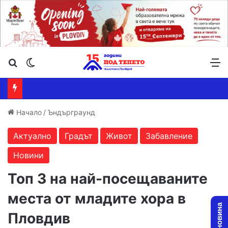
Търсене ...
Switch skin
М
Начало
/
Ъндърграунд
Актуално
Градът
Живот
Забавление
Новини
Топ 3 на най-посещаваните
места от младите хора в
Пловдив