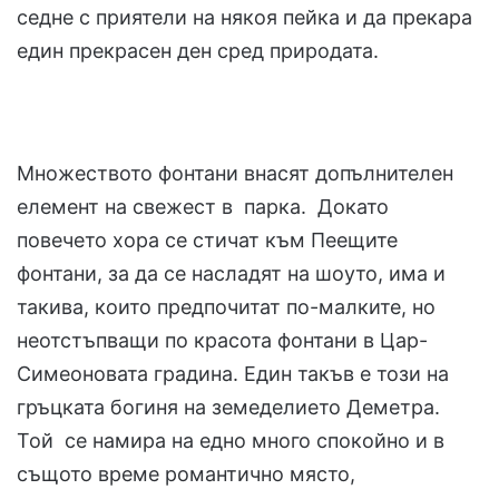
седне с приятели на някоя пейка и да прекара
един прекрасен ден сред природата.
Множеството фонтани внасят допълнителен
елемент на свежест в парка. Докато
повечето хора се стичат към Пеещите
фонтани, за да се насладят на шоуто, има и
такива, които предпочитат по-малките, но
неотстъпващи по красота фонтани в Цар-
Симеоновата градина. Един такъв е този на
гръцката богиня на земеделието Деметра.
Той се намира на едно много спокойно и в
същото време романтично място,