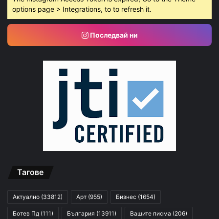
options page > Integrations, to to refresh it.
Последвай ни
Тагове
Актуално
(33812)
Арт
(955)
Бизнес
(1654)
Ботев Пд
(111)
България
(13911)
Вашите писма
(206)