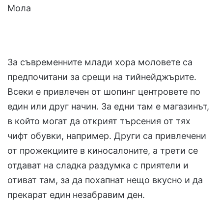
Мола
За съвременните млади хора моловете са
предпочитани за срещи на тийнейджърите.
Всеки е привлечен от шопинг центровете по
един или друг начин. За едни там е магазинът,
в който могат да открият търсения от тях
чифт обувки, например. Други са привлечени
от прожекциите в киносалоните, а трети се
отдават на сладка раздумка с приятели и
отиват там, за да похапнат нещо вкусно и да
прекарат един незабравим ден.