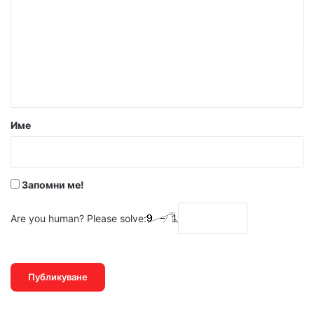
м
е
н
т
а
р
Име
:
*
Запомни ме!
Are you human? Please solve: