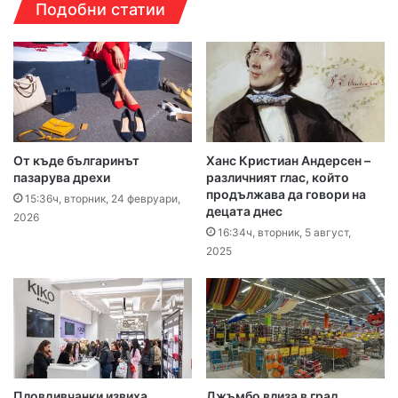
Подобни статии
От къде българинът
Ханс Кристиан Андерсен –
пазарува дрехи
различният глас, който
продължава да говори на
15:36ч, вторник, 24 февруари,
децата днес
2026
16:34ч, вторник, 5 август,
2025
Пловдивчанки извиха
Джъмбо влиза в град