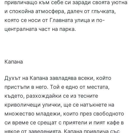
привличащо към себе си заради своята уютна
и спокойна атмосфера, далеч от глъчката,
която се носи от Главната улица и по-
централната част на парка.
Капана
Духът на Капана завладява всеки, който
пристъпи в него. Той е едно от местата,
където, разхождайки се из тесните
криволичещи улички, ще се натъкнете на
множество младежи, които през свободното
си време се срещат с приятели и пият кафе в
някое от заведенията. Капана привлича със