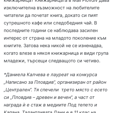
книжарница? Книжарницата в Mall Plovdiv дава
изключителна възможност на любителите
читатели да почетат книга, докато си пият
сутрешното кафе или следобедния чай. В
последните години се наблюдава засилен
интерес от страна на младото поколение към
книгите. Затова нека никой не се изненадва,
когато влезе в някоя книжарница и види група
младежи, търсещи следващото си четиво.
*Даниела Калчева е лауреат на конкурса
„Написано за Пловдив“, организиран от район
„Централен“. Тя спечели трето място с есето
си „Пловдив – древен и вечен“, а част от
награда ѝ е стаж в медиите Под тепето и
Капана. Талантливата Дани е в 11 клас на