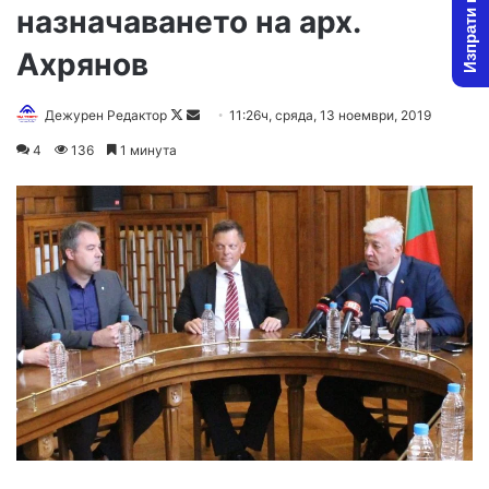
Изпрати новина
назначаването на арх.
Ахрянов
Дежурен Редактор
F
S
11:26ч, сряда, 13 ноември, 2019
o
e
4
136
1 минута
l
n
l
d
o
a
w
n
o
e
n
m
X
a
i
l