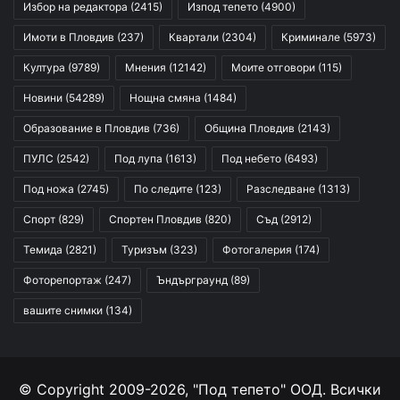
Избор на редактора
(2415)
Изпод тепето
(4900)
Имоти в Пловдив
(237)
Квартали
(2304)
Криминале
(5973)
Култура
(9789)
Мнения
(12142)
Моите отговори
(115)
Новини
(54289)
Нощна смяна
(1484)
Образование в Пловдив
(736)
Община Пловдив
(2143)
ПУЛС
(2542)
Под лупа
(1613)
Под небето
(6493)
Под ножа
(2745)
По следите
(123)
Разследване
(1313)
Спорт
(829)
Спортен Пловдив
(820)
Съд
(2912)
Темида
(2821)
Туризъм
(323)
Фотогалерия
(174)
Фоторепортаж
(247)
Ъндърграунд
(89)
вашите снимки
(134)
© Copyright 2009-2026, "Под тепето" ООД. Всички