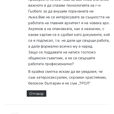
важното е да спазим технологията на г-н
Гьобелс за да внушим поръчаната ни
лъжа.Вие не се интересувате за същността на
работата на главния архитект и на човека арх.
Ахрянов а на опаковката, как е назначен, с
какви хартии се е сдобил като документи, кой
се е подписал, т.е. не дали ще свърши работа,
а дали формално всичко му е наред.
Защо се поддавате на натиск госпожо
общински съветник, а не си свършите
работата професионално?
В крайна сметка искам да ви уведомя, че
съм хетеросексуален, скромен християнин,
белокож българин и не съм „ТРОЛ“
Отговор