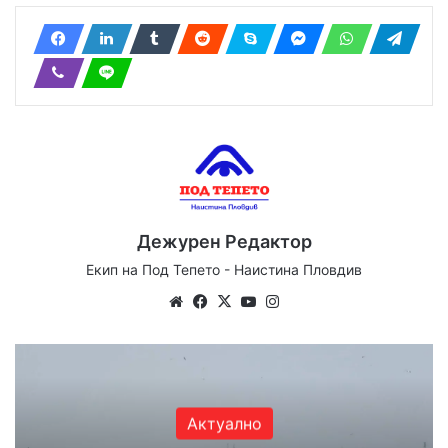
Дежурен Редактор
Екип на Под Тепето - Наистина Пловдив
We
Fa
X
Yo
Ins
bsi
ce
uT
tag
te
bo
ub
ra
ok
e
m
Актуално