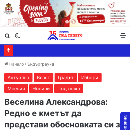
Търсене ...
Switch skin
М
Начало
/
Ъндърграунд
Актуално
Власт
Градът
Избори
Мнения
Новини
Под ножа
Веселина Александрова:
Редно е кметът да
представи обосновката си за