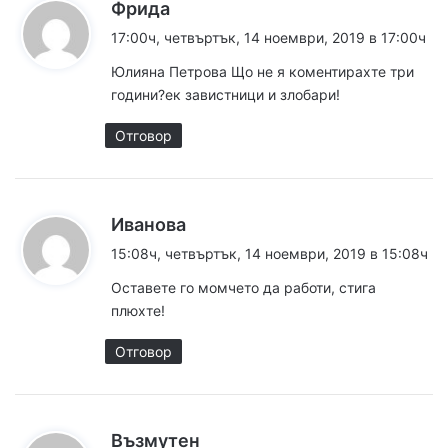
к
Фрида
а
17:00ч, четвъртък, 14 ноември, 2019 в 17:00ч
з
Юлияна Петрова Що не я коментирахте три
а
години?ек завистници и злобари!
:
Отговор
к
Иванова
а
15:08ч, четвъртък, 14 ноември, 2019 в 15:08ч
з
Оставете го момчето да работи, стига
а
плюхте!
:
Отговор
к
Възмутен