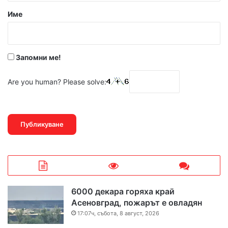
р
Име
:
*
Запомни ме!
Are you human? Please solve:
6000 декара горяха край
Асеновград, пожарът е овладян
17:07ч, събота, 8 август, 2026