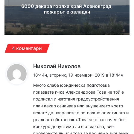
6000 декара горяха край Асеновград,
пожарът е овладян
4 коментари
к
Николай Николов
а
18:44ч, вторник, 19 ноември, 2019 в 18:44ч
з
Много слаба юридическа подготовка
а
показвате г-жа Александрова.Това че той е
:
подписал и изготвил градоустройствения
план какво означава или внушението което
искате да направите е по-важно от истината и
реалната обстановка.Това че е назначен без
конкурс допустимо ли е от закона, вие
проверихте ли или това за вас няма значение