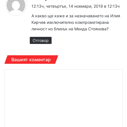
а
12:13ч, четвъртък, 14 ноември, 2019 в 12:13ч
з
А какво ще каже и за назначаването на Илия
а
Кирчев изключително компрометирана
:
личност но близък на Менда Стоянова?
Отговор
Вашият коментар
К
о
м
е
н
т
а