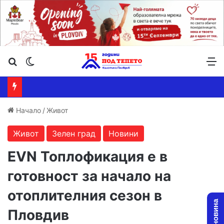
Търсене ...
Switch skin
М
Начало
/
Живот
Живот
Зелен град
Новини
EVN Топлофикация е в
готовност за начало на
отоплителния сезон в
Пловдив