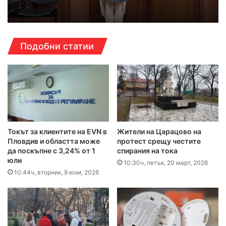
Подобни статии
Токът за клиентите на EVN в
Жители на Царацово на
Пловдив и областта може
протест срещу честите
да поскъпне с 3,24% от 1
спирания на тока
юли
10:30ч, петък, 20 март, 2026
10:44ч, вторник, 9 юни, 2026