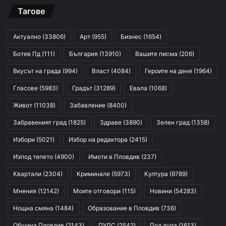
Тагове
Актуално
(33806)
Арт
(955)
Бизнес
(1654)
Ботев Пд
(111)
България
(13910)
Вашите писма
(206)
Вкусът на града
(994)
Власт
(4084)
Героите на деня
(1964)
Гласове
(5983)
Градът
(31289)
Евала
(1068)
Живот
(11038)
Забавление
(8400)
Забравеният град
(1825)
Здраве
(3890)
Зелен град
(1358)
Избори
(5021)
Избор на редактора
(2415)
Изпод тепето
(4900)
Имоти в Пловдив
(237)
Квартали
(2304)
Криминале
(5973)
Култура
(9789)
Мнения
(12142)
Моите отговори
(115)
Новини
(54283)
Нощна смяна
(1484)
Образование в Пловдив
(736)
Община Пловдив
(2143)
ПУЛС
(2542)
Под лупа
(1613)