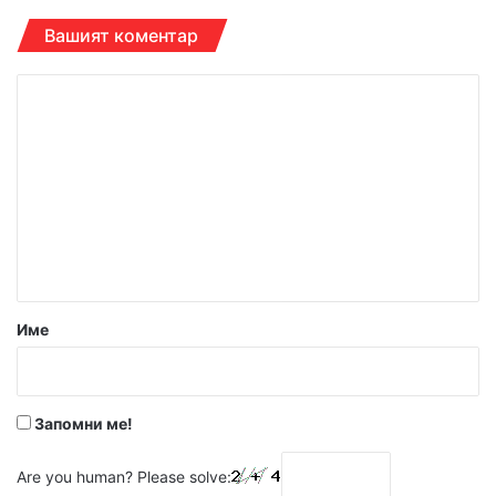
Вашият коментар
К
о
м
е
н
т
а
р
Име
:
*
Запомни ме!
Are you human? Please solve: