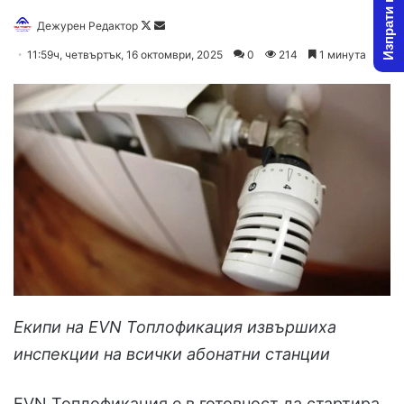
Изпрати новина
Follow
Send
Дежурен Редактор
on
an
11:59ч, четвъртък, 16 октомври, 2025
0
214
1 минута
X
email
Екипи на EVN Топлофикация извършиха
инспекции на всички абонатни станции
EVN Топлофикация е в готовност да стартира