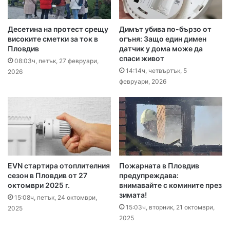
Десетина на протест срещу
Димът убива по-бързо от
високите сметки за ток в
огъня: Защо един димен
Пловдив
датчик у дома може да
спаси живот
08:03ч, петък, 27 февруари,
14:14ч, четвъртък, 5
2026
февруари, 2026
EVN стартира отоплителния
Пожарната в Пловдив
сезон в Пловдив oт 27
предупреждава:
октомври 2025 г.
внимавайте с комините през
зимата!
15:08ч, петък, 24 октомври,
15:03ч, вторник, 21 октомври,
2025
2025