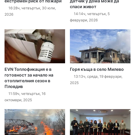
екстремен риск от пожари
датчик у дома може да
спаси живот
16:28ч, четвъртък, 30 юли,
14:14ч, четвъртък, 5
2026
февруари, 2026
EVN Топлофикация е в
Горя къща в село Милево
готовност за начало на
13:13ч, сряда, 19 февруари,
отоплителния сезон в
2025
Пловдив
11:59ч, четвъртък, 16
октомври, 2025