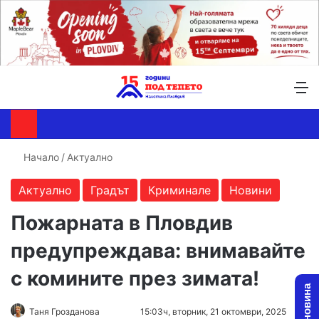
Търсене ...
Switch skin
М
Начало
/
Актуално
Актуално
Градът
Криминале
Новини
Пожарната в Пловдив
предупреждава: внимавайте
с комините през зимата!
Follow
Send
Таня Грозданова
15:03ч, вторник, 21 октомври, 2025