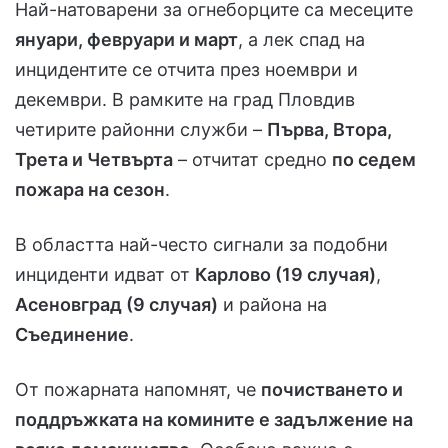
Най-натоварени за огнеборците са месеците
януари, февруари и март
, а лек спад на
инцидентите се отчита през ноември и
декември. В рамките на град Пловдив
четирите районни служби –
Първа, Втора,
Трета и Четвърта
– отчитат средно
по седем
пожара на сезон
.
В областта най-често сигнали за подобни
инциденти идват от
Карлово (19 случая)
,
Асеновград (9 случая)
и района на
Съединение
.
От пожарната напомнят, че
почистването и
поддръжката на комините е задължение на