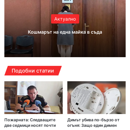
Актуално
Кошмарът на една майка в съда
Подобни статии
Пожарната: Следващите
Димът убива по-бързо от
две седмици носят почти
огъня: Защо един димен