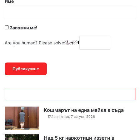
Име
:
*
Запомни ме!
Are you human? Please solve:
Кошмарът на една майка в съда
17:14ч, петък, 7 август, 2026
Над 5 кг наркотици иззети в