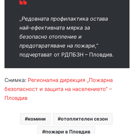
„
Редовната профилактика остава
най-ефективната мярка за
безопасно отопление и
предотвратяване на пожари
,“
подчертават от РДПБЗН – Пловдив.
Снимка:
Регионална дирекция „Пожарна
безопасност и защита на населението“ –
Пловдив
комини
отоплителен сезон
пожари в Пловдив