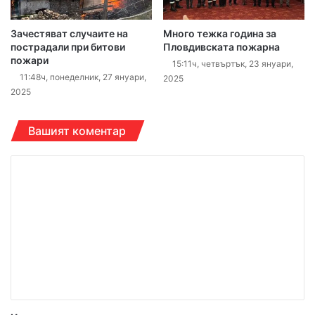
Зачестяват случаите на
Много тежка година за
пострадали при битови
Пловдивската пожарна
пожари
15:11ч, четвъртък, 23 януари,
11:48ч, понеделник, 27 януари,
2025
2025
Вашият коментар
К
о
м
е
н
т
а
р