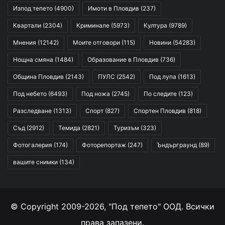
Изпод тепето
(4900)
Имоти в Пловдив
(237)
Квартали
(2304)
Криминале
(5973)
Култура
(9789)
Мнения
(12142)
Моите отговори
(115)
Новини
(54283)
Нощна смяна
(1484)
Образование в Пловдив
(736)
Община Пловдив
(2143)
ПУЛС
(2542)
Под лупа
(1613)
Под небето
(6493)
Под ножа
(2745)
По следите
(123)
Разследване
(1313)
Спорт
(827)
Спортен Пловдив
(818)
Съд
(2912)
Темида
(2821)
Туризъм
(323)
Фотогалерия
(174)
Фоторепортаж
(247)
Ъндърграунд
(89)
вашите снимки
(134)
© Copyright 2009-2026, "Под тепето" ООД. Всички
права запазени.