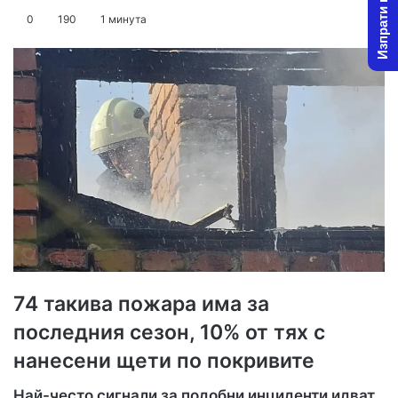
Изпрати новина
on
an
0
190
1 минута
X
email
74 такива пожара има за
последния сезон, 10% от тях с
нанесени щети по покривите
Най-често сигнали за подобни инциденти идват