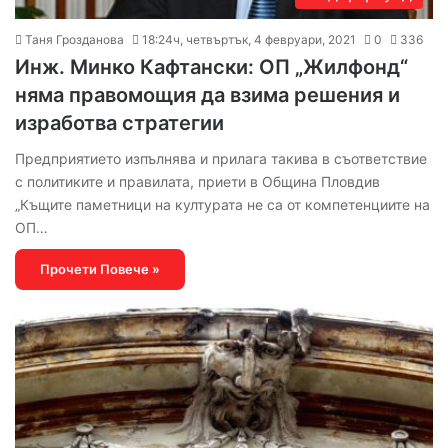
Таня Грозданова
18:24ч, четвъртък, 4 февруари, 2021
0
336
Инж. Минко Кафтански: ОП „Жилфонд“
няма правомощия да взима решения и
изработва стратегии
Предприятието изпълнява и прилага такива в съответствие
с политиките и правилата, приети в Община Пловдив
„Къщите паметници на културата не са от компетенциите на
ОП…
Прочети Повече »