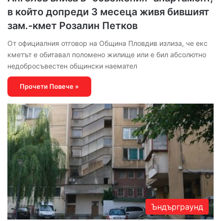
в който допреди 3 месеца живя бившият
зам.-кмет Розалин Петков
От официалния отговор на Община Пловдив излиза, че екс
кметът е обитавал поломено жилище или е бил абсолютно
недобросъвестен общински наемател
Прочети Повече »
Ъндърграунд