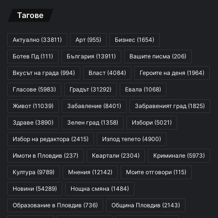
Тагове
Актуално
(33811)
Арт
(955)
Бизнес
(1654)
Ботев Пд
(111)
България
(13911)
Вашите писма
(206)
Вкусът на града
(994)
Власт
(4084)
Героите на деня
(1964)
Гласове
(5983)
Градът
(31292)
Евала
(1068)
Живот
(11039)
Забавление
(8401)
Забравеният град
(1825)
Здраве
(3890)
Зелен град
(1358)
Избори
(5021)
Избор на редактора
(2415)
Изпод тепето
(4900)
Имоти в Пловдив
(237)
Квартали
(2304)
Криминале
(5973)
Култура
(9789)
Мнения
(12142)
Моите отговори
(115)
Новини
(54289)
Нощна смяна
(1484)
Образование в Пловдив
(736)
Община Пловдив
(2143)