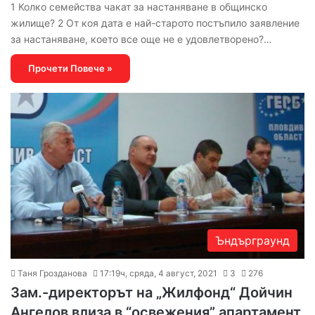
1 Колко семейства чакат за настаняване в общинско
жилище? 2 От коя дата е най-старото постъпило заявление
за настаняване, което все още не е удовлетворено?…
Прочети Повече »
Ъндърграунд
Таня Грозданова
17:19ч, сряда, 4 август, 2021
3
276
Зам.-директорът на „Жилфонд“ Дойчин
Ангелов влиза в “освежения” апартамент,