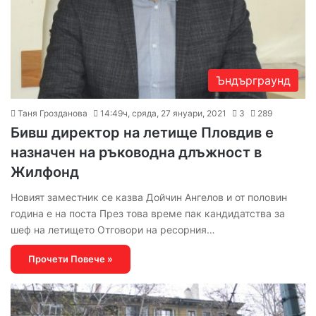
Ъндърграунд
Таня Грозданова
14:49ч, сряда, 27 януари, 2021
3
289
Бивш директор на летище Пловдив е
назначен на ръководна длъжност в
Жилфонд
Новият заместник се казва Дойчин Ангелов и от половин
година е на поста През това време пак кандидатства за
шеф на летището Отговори на ресорния…
Прочети Повече »