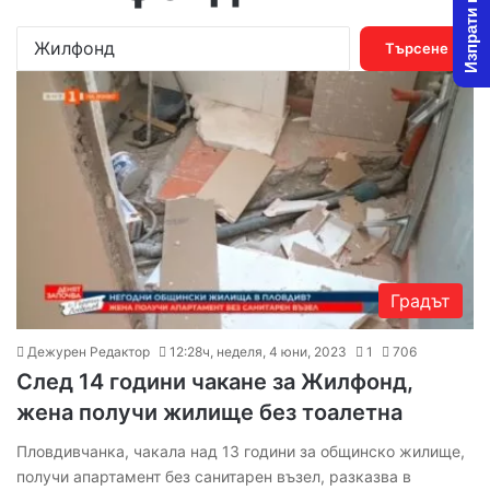
Изпрати новина
Т
ъ
р
с
е
н
е
з
а
:
Градът
Дежурен Редактор
12:28ч, неделя, 4 юни, 2023
1
706
След 14 години чакане за Жилфонд,
жена получи жилище без тоалетна
Пловдивчанка, чакала над 13 години за общинско жилище,
получи апартамент без санитарен възел, разказва в