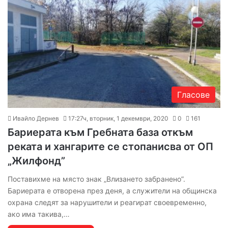
Гласове
Ивайло Дернев
17:27ч, вторник, 1 декември, 2020
0
161
Бариерата към Гребната база откъм
реката и хангарите се стопанисва от ОП
„Жилфонд”
Поставихме на място знак „Влизането забранено”.
Бариерата е отворена през деня, а служители на общинска
охрана следят за нарушители и реагират своевременно,
ако има такива,…