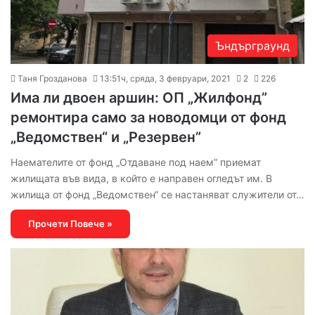
Ъндърграунд
Таня Грозданова
13:51ч, сряда, 3 февруари, 2021
2
226
Има ли двоен аршин: ОП „Жилфонд”
ремонтира само за новодомци от фонд
„Ведомствен“ и „Резервен”
Наемателите от фонд „Отдаване под наем” приемат
жилищата във вида, в който е направен огледът им. В
жилища от фонд „Ведомствен“ се настаняват служители от…
Прочети Повече »