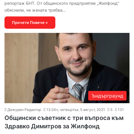
репортаж БНТ. От общинското предприятие „Жилфонд“
обяснили, че жената трябва…
Прочети Повече »
Ъндърграунд
Дежурен Редактор
13:24ч, четвъртък, 5 август, 2021
5
131
Общински съветник с три въпроса към
Здравко Димитров за Жилфонд