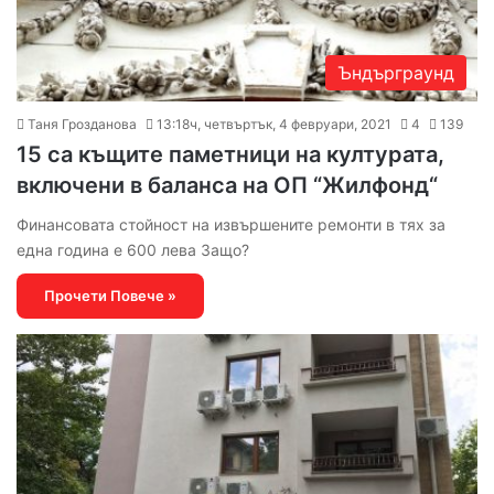
Ъндърграунд
Таня Грозданова
13:18ч, четвъртък, 4 февруари, 2021
4
139
15 са къщите паметници на културата,
включени в баланса на ОП “Жилфонд“
Финансовата стойност на извършените ремонти в тях за
една година е 600 лева Защо?
Прочети Повече »