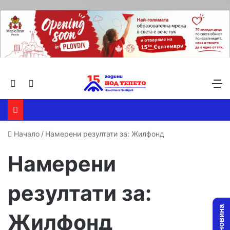
Търсене ...
Switch skin
М
Начало
/
Намерени резултати за: Жилфонд
Намерени
резултати за:
Жилфонд