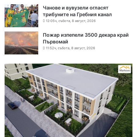
Чанове и вувузели огласят
трибуните на Гребния канал
12:05ч, събота, 8 август, 2026
Пожар изпепели 3500 декара край
Първомай
11:52ч, събота, 8 август, 2026