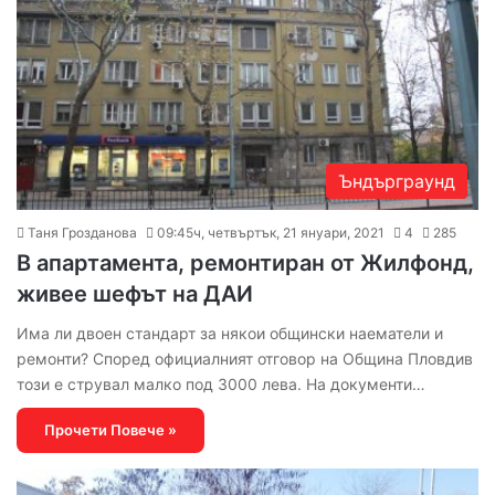
Ъндърграунд
Таня Грозданова
09:45ч, четвъртък, 21 януари, 2021
4
285
В апартамента, ремонтиран от Жилфонд,
живее шефът на ДАИ
Има ли двоен стандарт за някои общински наематели и
ремонти? Според официалният отговор на Община Пловдив
този е струвал малко под 3000 лева. На документи…
Прочети Повече »