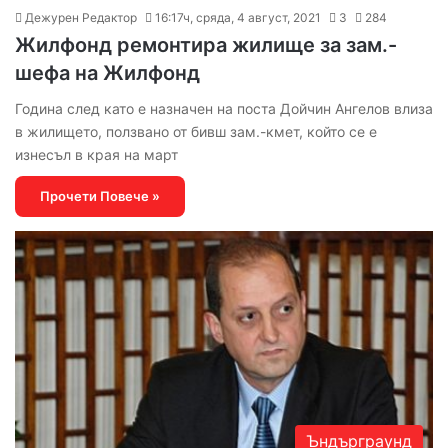
Дежурен Редактор
16:17ч, сряда, 4 август, 2021
3
284
Жилфонд ремонтира жилище за зам.-
шефа на Жилфонд
Година след като е назначен на поста Дойчин Ангелов влиза
в жилището, ползвано от бивш зам.-кмет, който се е
изнесъл в края на март
Прочети Повече »
Ъндърграунд