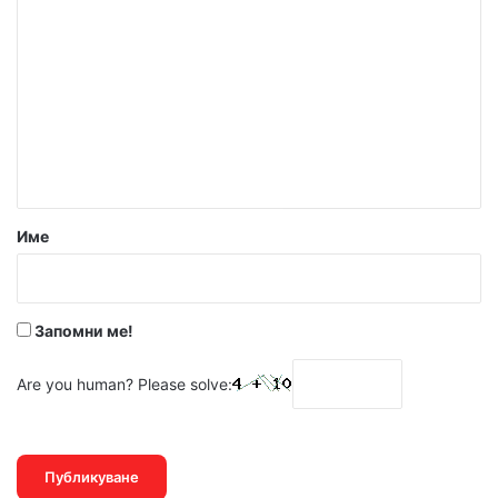
о
м
е
н
т
а
р
Име
:
*
Запомни ме!
Are you human? Please solve: