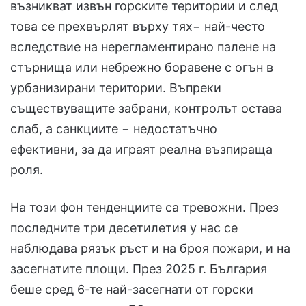
възникват извън горските територии и след
това се прехвърлят върху тях− най-често
вследствие на нерегламентирано палене на
стърнища или небрежно боравене с огън в
урбанизирани територии. Въпреки
съществуващите забрани, контролът остава
слаб, а санкциите − недостатъчно
ефективни, за да играят реална възпираща
роля.
На този фон тенденциите са тревожни. През
последните три десетилетия у нас се
наблюдава рязък ръст и на броя пожари, и на
засегнатите площи. През 2025 г. България
беше сред 6-те най-засегнати от горски