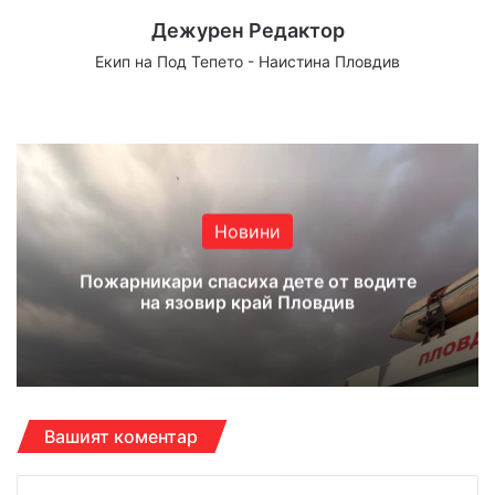
Дежурен Редактор
Екип на Под Тепето - Наистина Пловдив
Website
Facebook
X
YouTube
Instagram
Новини
Пожарникари спасиха дете от водите
на язовир край Пловдив
Вашият коментар
К