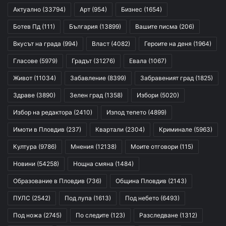
Актуално
(33794)
Арт
(954)
Бизнес
(1654)
Ботев Пд
(111)
България
(13899)
Вашите писма
(206)
Вкусът на града
(994)
Власт
(4082)
Героите на деня
(1964)
Гласове
(5979)
Градът
(31276)
Евала
(1067)
Живот
(11034)
Забавление
(8399)
Забравеният град
(1825)
Здраве
(3890)
Зелен град
(1358)
Избори
(5020)
Избор на редактора
(2410)
Изпод тепето
(4899)
Имоти в Пловдив
(237)
Квартали
(2304)
Криминале
(5963)
Култура
(9786)
Мнения
(12138)
Моите отговори
(115)
Новини
(54258)
Нощна смяна
(1484)
Образование в Пловдив
(736)
Община Пловдив
(2143)
ПУЛС
(2542)
Под лупа
(1613)
Под небето
(6493)
Под ножа
(2745)
По следите
(123)
Разследване
(1312)