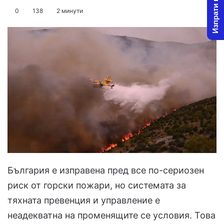
Изпрати новина
on
an
0
138
2 минути
X
email
България е изправена пред все по-сериозен
риск от горски пожари, но системата за
тяхната превенция и управление е
неадекватна на променящите се условия. Това