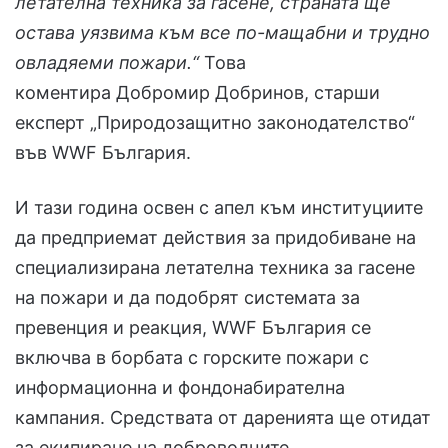
летателна техника за гасене, страната ще
остава уязвима към все по-мащабни и трудно
овладяеми пожари.“
Това
коментира Добромир Добринов, старши
експерт „Природозащитно законодателство“
във WWF България.
И тази година освен с апел към институциите
да предприемат действия за придобиване на
специализирана летателна техника за гасене
на пожари и да подобрят системата за
превенция и реакция, WWF България се
включва в борбата с горските пожари с
информационна и фондонабирателна
кампания. Средствата от даренията ще отидат
за екипиране на доброволците