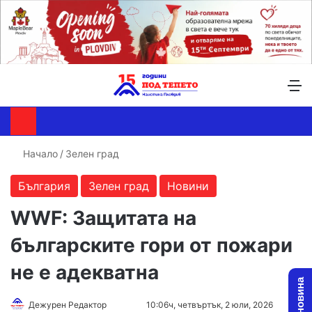
Търсене ...
Switch skin
М
Начало
/
Зелен град
България
Зелен град
Новини
WWF: Защитата на
българските гори от пожари
не е адекватна
Follow
Send
Дежурен Редактор
10:06ч, четвъртък, 2 юли, 2026