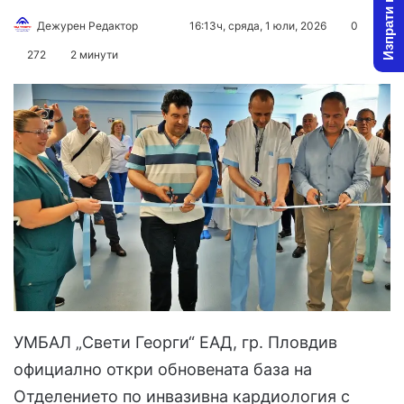
Изпрати новина
Follow
Send
Дежурен Редактор
16:13ч, сряда, 1 юли, 2026
0
on
an
272
2 минути
X
email
УМБАЛ „Свети Георги“ ЕАД, гр. Пловдив
официално откри обновената база на
Отделението по инвазивна кардиология с