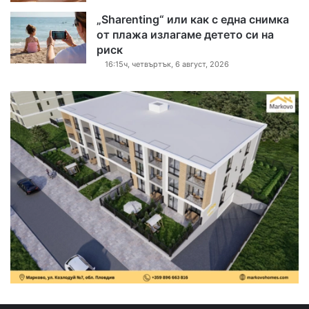
„Sharenting“ или как с една снимка
от плажа излагаме детето си на
риск
16:15ч, четвъртък, 6 август, 2026