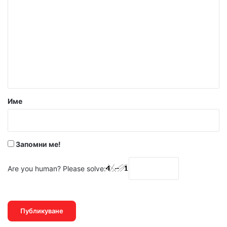
о
м
е
н
т
а
р
Име
:
*
Запомни ме!
Are you human? Please solve: