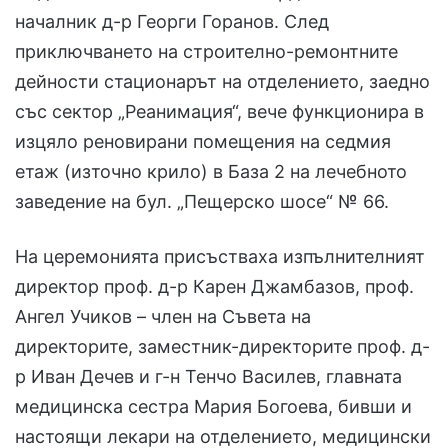
началник д-р Георги Горанов. След
приключването на строително-ремонтните
дейности стационарът на отделението, заедно
със сектор „Реанимация“, вече функционира в
изцяло реновирани помещения на седмия
етаж (източно крило) в База 2 на лечебното
заведение на бул. „Пещерско шосе“ № 66.
На церемонията присъстваха изпълнителният
директор проф. д-р Карен Джамбазов, проф.
Ангел Учиков – член на Съвета на
директорите, заместник-директорите проф. д-
р Иван Дечев и г-н Тенчо Василев, главната
медицинска сестра Мария Богоева, бивши и
настоящи лекари на отделението, медицински