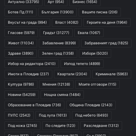
Актуално
(33795)
Арт
(954)
Бизнес
(1654)
Ботев Пд
(111)
България
(13900)
Вашите писма
(206)
Вкусът на града
(994)
Власт
(4082)
Героите на деня
(1964)
Гласове
(5979)
Градът
(31277)
Евала
(1067)
Живот
(11034)
Забавление
(8399)
Забравеният град
(1825)
Здраве
(3890)
Зелен град
(1358)
Избори
(5020)
Избор на редактора
(2410)
Изпод тепето
(4899)
Имоти в Пловдив
(237)
Квартали
(2304)
Криминале
(5963)
Култура
(9786)
Мнения
(12138)
Моите отговори
(115)
Новини
(54259)
Нощна смяна
(1484)
Образование в Пловдив
(736)
Община Пловдив
(2143)
ПУЛС
(2542)
Под лупа
(1613)
Под небето
(6493)
Под ножа
(2745)
По следите
(123)
Разследване
(1312)
Спорт
(827)
Спортен Пловдив
(817)
Съд
(2907)