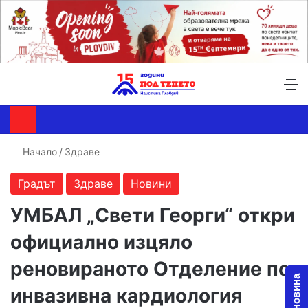
Търсене ...
Switch skin
М
Начало
/
Здраве
Градът
Здраве
Новини
УМБАЛ „Свети Георги“ откри
официално изцяло
реновираното Отделение по
инвазивна кардиология