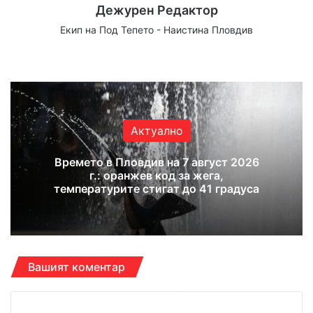
Дежурен Редактор
Екип на Под Тепето - Наистина Пловдив
Website
Facebook
X
YouTube
Instagram
Актуално
Времето в Пловдив на 7 август 2026
г.: оранжев код за жега,
температурите стигат до 41 градуса
Вашият коментар
К