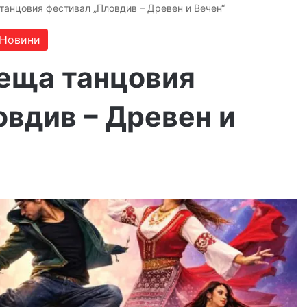
танцовия фестивал „Пловдив – Древен и Вечен“
Новини
еща танцовия
вдив – Древен и