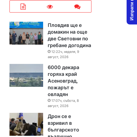
Изпрати новина
Пловдив ще е
домакин на още
две Световни по
гребане догодина
12:22ч, неделя, 9
август, 2026
6000 декара
горяха край
Асеновград,
пожарът е
овладян
17:07ч, събота, 8
август, 2026
Дрон се е
взривил в
българското
въздушно