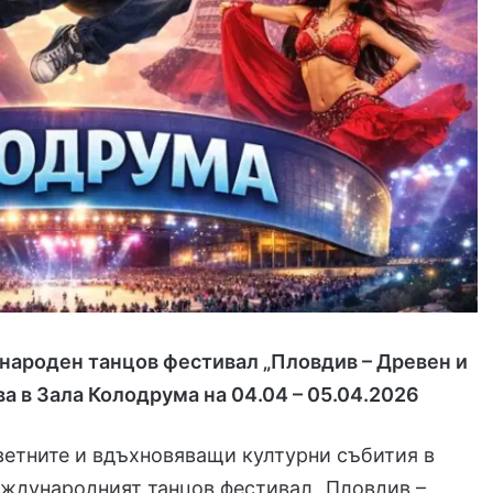
народен танцов фестивал „Пловдив – Древен и
а в Зала Колодрума на 04.04 – 05.04.2026
ветните и вдъхновяващи културни събития в
еждународният танцов фестивал „Пловдив –