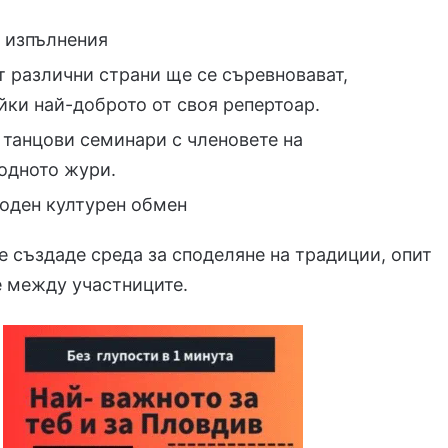
 изпълнения
т различни страни ще се съревновават,
йки най-доброто от своя репертоар.
 танцови семинари с членовете на
одното жури.
оден културен обмен
 създаде среда за споделяне на традиции, опит
е между участниците.