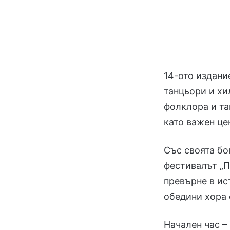
14-ото издани
танцьори и хи
фолклора и та
като важен це
Със своята бо
фестивалът „П
превърне в ис
обедини хора 
Начален час –