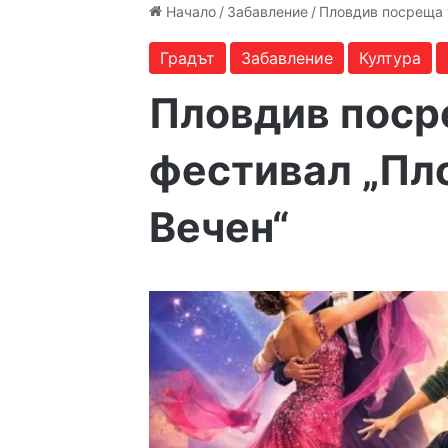
Начало
/
Забавление
/
Пловдив посреща 
Градът
Забавление
Култура
Пловдив поср
фестивал „Пло
Вечен“