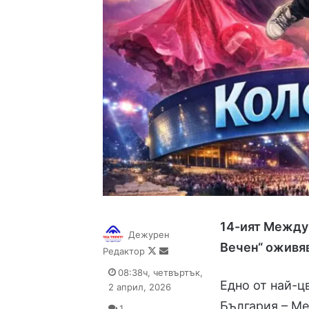
14-ият Между
Дежурен
Вечен“ оживяв
Follow
Send
Редактор
on
an
08:38ч, четвъртък,
X
email
Едно от най-ц
2 април, 2026
България – М
1