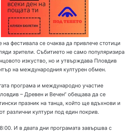
е на фестивала се очаква да привлече стотици
ляди зрители. Събитието не само популяризира
нцовото изкуство, но и утвърждава Пловдив
нтър на международния културен обмен.
гата програма и международно участие
ловдив – Древен и Вечен“ обещава да се
тински празник на танца, който ще вдъхнови и
от различни култури под един покрив.
 8:00. И в двата дни програмата завършва с