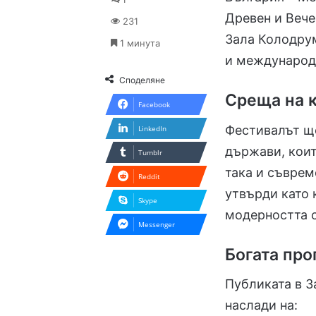
Древен и Вече
231
Зала Колодрум
1 минута
и международ
Споделяне
Среща на к
Facebook
Фестивалът ще
LinkedIn
държави, коит
Tumblr
така и съврем
Reddit
утвърди като 
Skype
модерността с
Messenger
Богата про
Публиката в 
наслади на: