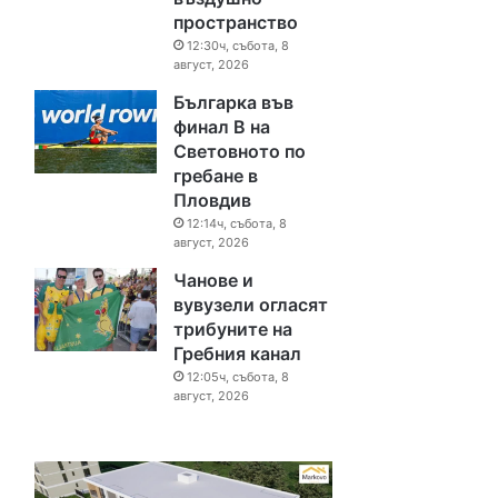
пространство
12:30ч, събота, 8
август, 2026
Българка във
финал B на
Световното по
гребане в
Пловдив
12:14ч, събота, 8
август, 2026
Чанове и
вувузели огласят
трибуните на
Гребния канал
12:05ч, събота, 8
август, 2026