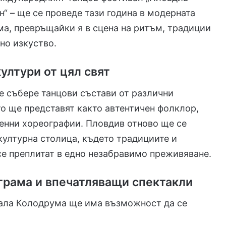
н“ – ще се проведе тази година в модерната
а, превръщайки я в сцена на ритъм, традиции
но изкуство.
ултури от цял свят
 събере танцови състави от различни
о ще представят както автентичен фолклор,
енни хореографии. Пловдив отново ще се
културна столица, където традициите и
е преплитат в едно незабравимо преживяване.
грама и впечатляващи спектакли
Зала Колодрума ще има възможност да се