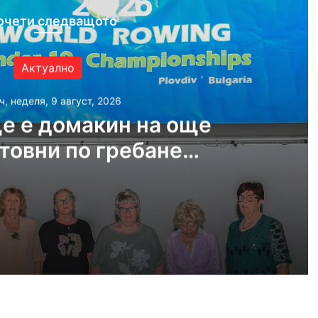
очети следващото
Актуално
ч, неделя, 9 август, 2026
е е домакин на още
товни по гребане
догодина
, 2026
Пловдив ще е домакин на още две Световни по гребане догодина
, 2026