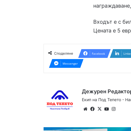
награждаване,
Входът е с би
Цената е 5 евр
Споделяне
Facebook
Linke
Messenger
Дежурен Редакто
Екип на Под Тепето - Н
Website
Facebook
X
YouTube
Instag