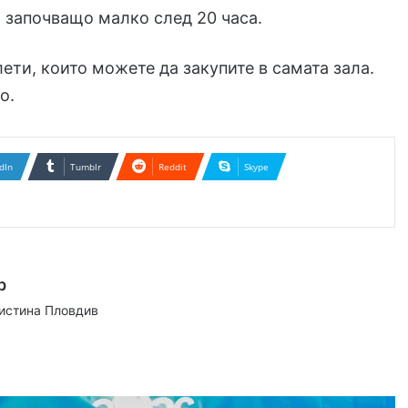
 започващо малко след 20 часа.
лети, които можете да закупите в самата зала.
о.
dIn
Tumblr
Reddit
Skype
р
аистина Пловдив
ram