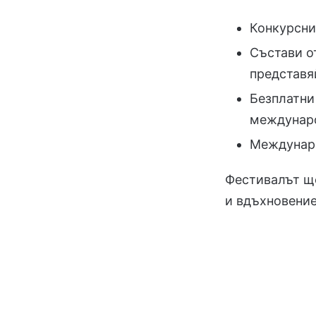
Конкурсни
Състави о
представя
Безплатни
междунар
Междунар
Фестивалът ще
и вдъхновени