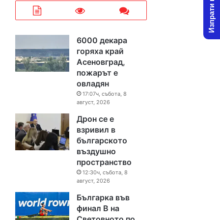
Изпрати новина
6000 декара
горяха край
Асеновград,
пожарът е
овладян
17:07ч, събота, 8
август, 2026
Дрон се е
взривил в
българското
въздушно
пространство
12:30ч, събота, 8
август, 2026
Българка във
финал B на
Световното по