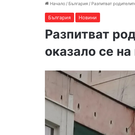
Начало
/
България
/
Разпитват родителит
България
Новини
Разпитват род
оказало се на