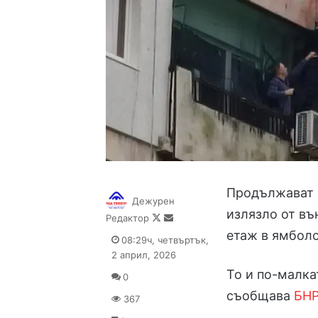
Продължават р
Дежурен
излязло от въ
Follow
Send
Редактор
on
an
етаж в ямболс
08:29ч, четвъртък,
X
email
2 април, 2026
То и по-малка
0
съобщава
БН
367