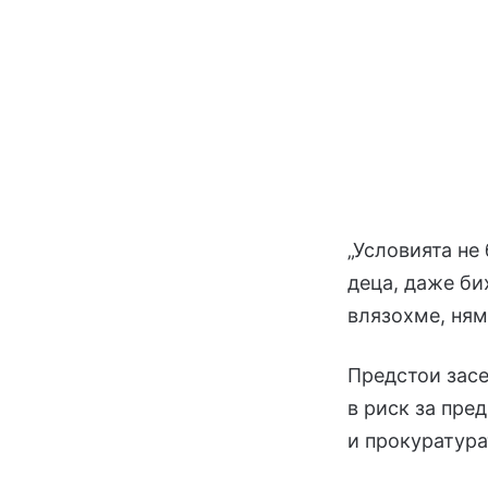
„Условията не
деца, даже би
влязохме, ням
Предстои зас
в риск за пре
и прокуратура