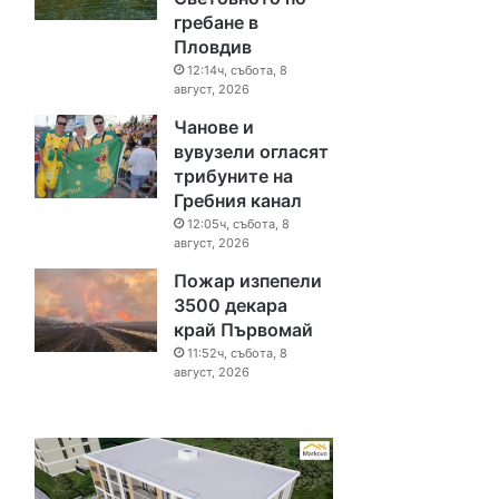
гребане в
Пловдив
12:14ч, събота, 8
август, 2026
Чанове и
вувузели огласят
трибуните на
Гребния канал
12:05ч, събота, 8
август, 2026
Пожар изпепели
3500 декара
край Първомай
11:52ч, събота, 8
август, 2026