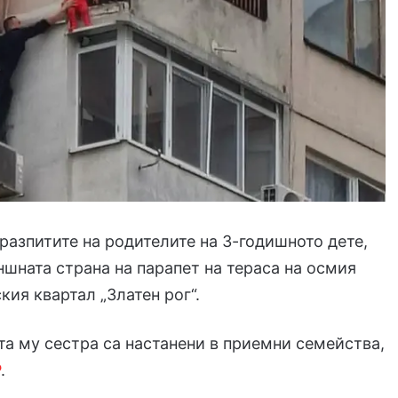
азпитите на родителите на 3-годишното дете,
ншната страна на парапет на тераса на осмия
кия квартал „Златен рог“.
та му сестра са настанени в приемни семейства,
Р
.