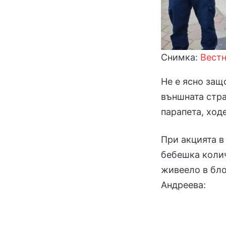
Снимка:
Вест
Не е ясно защ
външната стра
парапета, ход
При акцията в
бебешка колич
живеело в бло
Андреева: