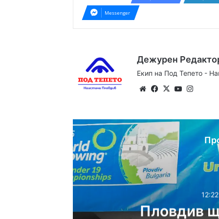
Messenger
Дежурен Редакто
Екип на Под Тепето - Н
Website
Facebook
X
YouTube
Instag
Пр
12:22
Пловдив щ