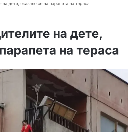
е на дете, оказало се на парапета на тераса
ителите на дете,
 парапета на тераса