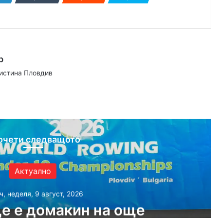
р
аистина Пловдив
ram
очети следващото
Актуално
ч, неделя, 9 август, 2026
е е домакин на още