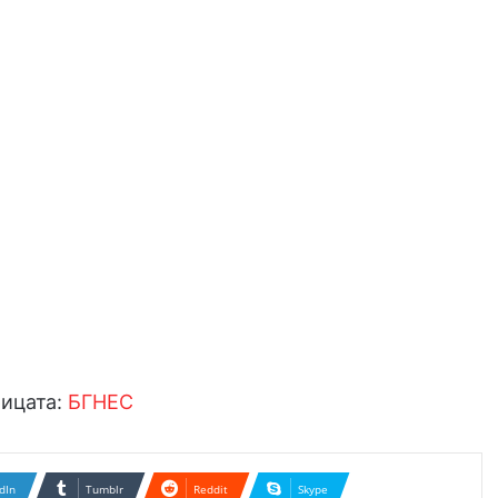
рицата:
БГНЕС
dIn
Tumblr
Reddit
Skype