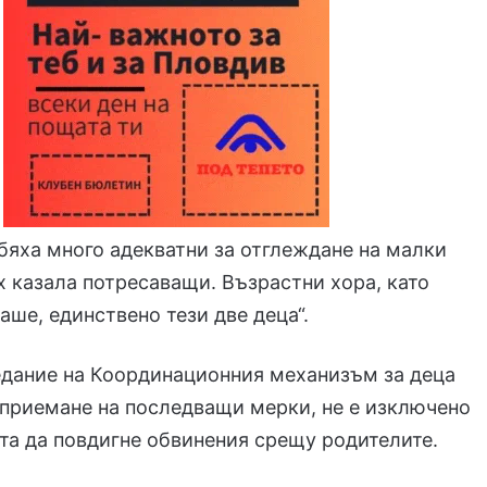
 бяха много адекватни за отглеждане на малки
х казала потресаващи. Възрастни хора, като
аше, единствено тези две деца“.
едание на Координационния механизъм за деца
дприемане на последващи мерки, не е изключено
та да повдигне обвинения срещу родителите.