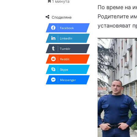
1 минута
По време на и
Родителите им
Споделяне
установяват п
Facebook
LinkedIn
Tumblr
Reddit
Skype
Messenger