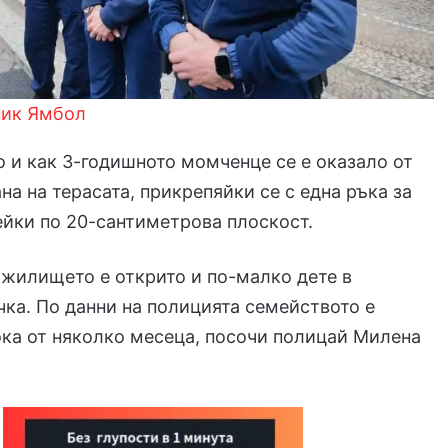
ник Ямбол
о и как 3-годишното момченце се е оказало от
на на терасата, прикрепяйки се с една ръка за
ейки по 20-сантиметрова плоскост.
 жилището е открито и по-малко дете в
ка. По данни на полицията семейството е
ка от няколко месеца, посочи полицай Милена