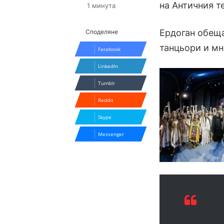
на Античния т
1 минута
Ердоган обещ
Споделяне
танцьори и мн
Facebook
LinkedIn
Tumblr
Reddit
Skype
Messenger