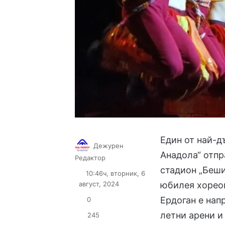
Един от най-д
Дежурен
Анадола“ отпр
Follow
Send
Редактор
on
an
стадион „Беши
10:46ч, вторник, 6
X
email
август, 2024
юбилея хореог
Ердоган е нап
0
летни арени и
245