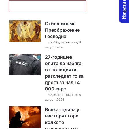
Изпрати новина
Отбелязваме
Преображение
Господне
09:08ч, четвъртък, 6
август, 2026
27-годишен
опита да избяга
от полицията,
разследват го за
дрога за над 14
000 евро
08:50ч, четвъртък, 6
август, 2026
Всяка година у
нас горят гори
колкото
половината от