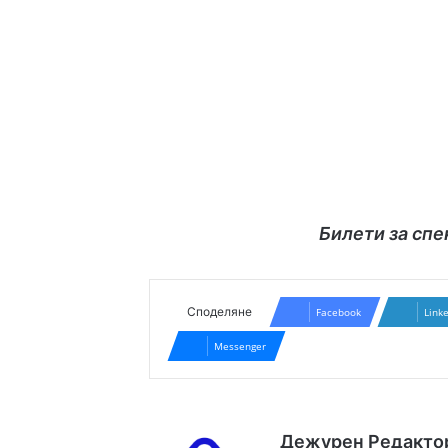
Билети за спе
Споделяне
Facebook
Link
Messenger
Дежурен Редакто