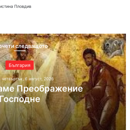
аистина Пловдив
ram
очети следващото
България
, четвъртък, 6 август, 2026
аме Преображение
Господне