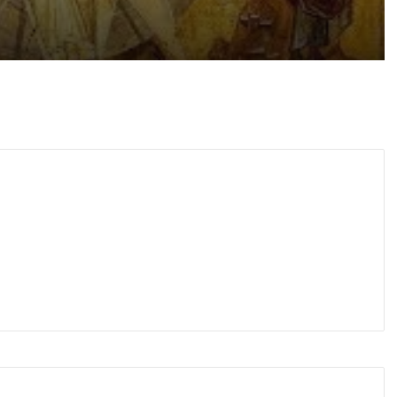
густ, 2026
ражение Господне
густ, 2026
27-годишен опита да избяга от полицията, разследват го за дрога за над 14 000 евро
густ, 2026
Всяка година у нас горят гори колкото половината от Природен парк „Витоша“
густ, 2026
Прокуратурата: Образувано е дело за умишленото убийство на 37-годишния мъж край Младежкия хълм
густ, 2026