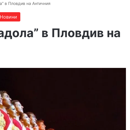
а” в Пловдив на Античния
Новини
адола” в Пловдив на