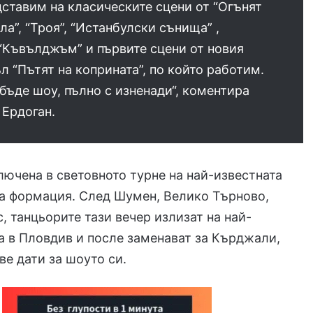
ставим на класическите сцени от “Огънят
ла”, “Троя”, “Истанбулски сънища” ,
 “Къвълджъм” и първите сцени от новия
л “Пътят на коприната”, по който работим.
бъде шоу, пълно с изненади“, коментира
 Ердоган.
лючена в световното турне на най-известната
а формация. След Шумен, Велико Търново,
с, танцьорите тази вечер излизат на най-
а в Пловдив и после заменават за Кърджали,
ве дати за шоуто си.