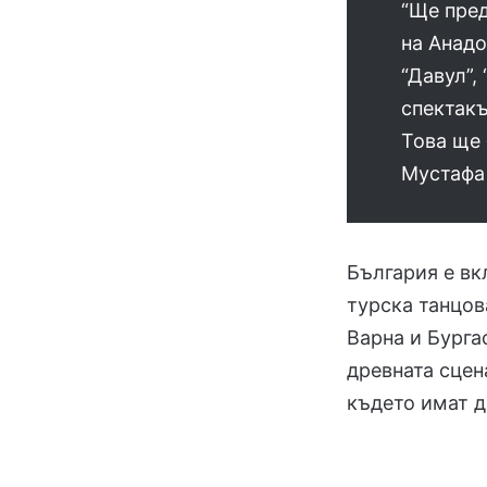
“Ще пред
на Анадо
“Давул”,
спектакъ
Това ще 
Мустафа
България е вк
турска танцов
Варна и Бурга
древната сцен
където имат д