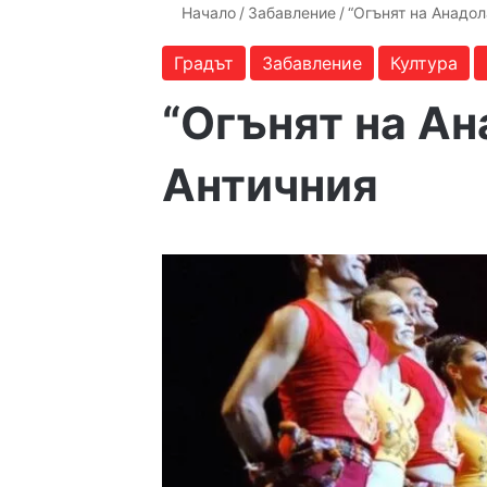
Начало
/
Забавление
/
“Огънят на Анадол
Градът
Забавление
Култура
“Огънят на Ан
Античния