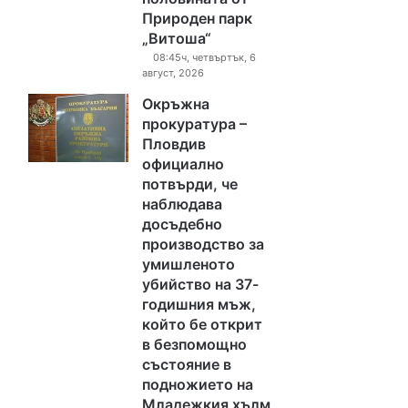
Природен парк
„Витоша“
08:45ч, четвъртък, 6
август, 2026
Окръжна
прокуратура –
Пловдив
официално
потвърди, че
наблюдава
досъдебно
производство за
умишленото
убийство на 37-
годишния мъж,
който бе открит
в безпомощно
състояние в
подножието на
Младежкия хълм