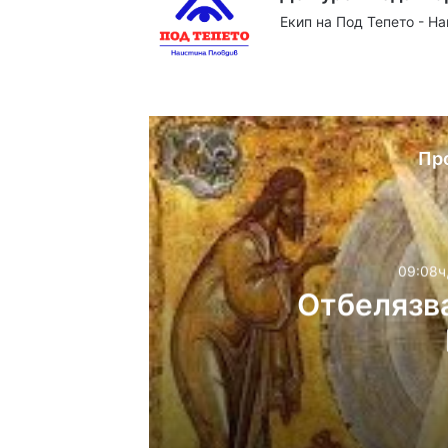
Екип на Под Тепето - Н
Website
Facebook
X
YouTube
Instag
Пр
09:08ч
Отбелязв