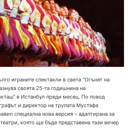
ълго играните спектакли в света “Огънят на
азнува своята 25-та годишнина на
кташ“ в Истанбул преди месец. По повод
рафът и директор на трупата Мустафа
равил специална нова версия – адаптирана за
 театри, която ще бъде представена тази вечер