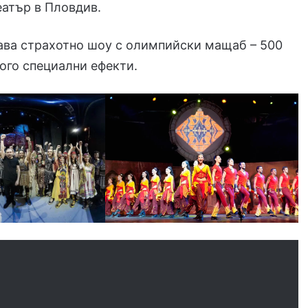
еатър в Пловдив.
ава страхотно шоу с олимпийски мащаб – 500
ого специални ефекти.