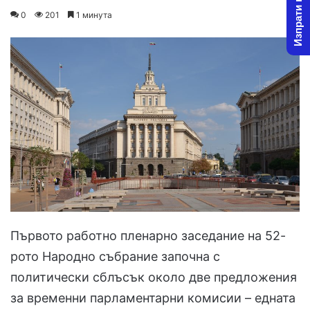
Изпрати новина
on
an
0
201
1 минута
X
email
Първото работно пленарно заседание на 52-
рото Народно събрание започна с
политически сблъсък около две предложения
за временни парламентарни комисии – едната