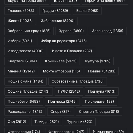
Вкусът на града
(994)
Власт
(4084)
Героите на деня
(1964)
Гласове
(5983)
Градът
(31289)
Евала
(1068)
Живот
(11038)
Забавление
(8400)
Забравеният град
(1825)
Здраве
(3890)
Зелен град
(1358)
Избори
(5021)
Избор на редактора
(2415)
Изпод тепето
(4900)
Имоти в Пловдив
(237)
Квартали
(2304)
Криминале
(5973)
Култура
(9789)
Мнения
(12142)
Моите отговори
(115)
Новини
(54283)
Нощна смяна
(1484)
Образование в Пловдив
(736)
Община Пловдив
(2143)
ПУЛС
(2542)
Под лупа
(1613)
Под небето
(6493)
Под ножа
(2745)
По следите
(123)
Разследване
(1313)
Спорт
(827)
Спортен Пловдив
(818)
Съд
(2912)
Темида
(2821)
Туризъм
(323)
Фотогалерия
(174)
Фоторепортаж
(247)
Ъндърграунд
(89)