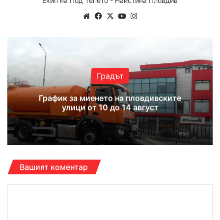
Екип на Под Тепето - Наистина Пловдив
Website
Facebook
X
YouTube
Instagram
Градът
График за миенето на пловдивските
улици от 10 до 14 август
Вашият коментар
К
о