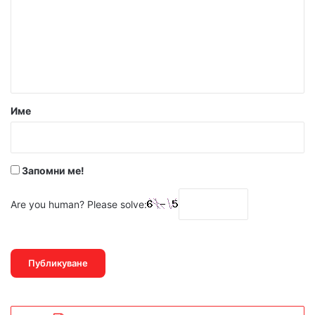
м
е
н
т
а
р
Име
:
*
Запомни ме!
Are you human? Please solve: