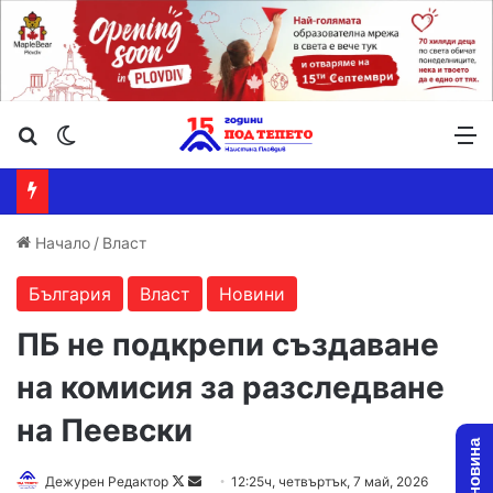
Търсене ...
Switch skin
М
Начало
/
Власт
България
Власт
Новини
ПБ не подкрепи създаване
на комисия за разследване
на Пеевски
Follow
Send
Дежурен Редактор
12:25ч, четвъртък, 7 май, 2026