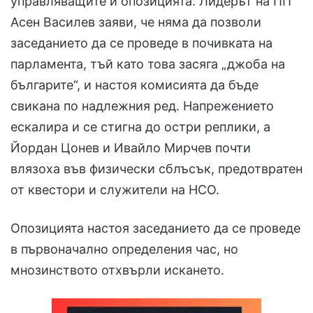
управляващите и опозицията. Лидерът на ПП
Асен Василев заяви, че няма да позволи
заседанието да се проведе в почивката на
парламента, тъй като това засяга „джоба на
българите“, и настоя комисията да бъде
свикана по надлежния ред. Напрежението
ескалира и се стигна до остри реплики, а
Йордан Цонев и Ивайло Мирчев почти
влязоха във физически сблъсък, предотвратен
от квестори и служители на НСО.
Опозицията настоя заседанието да се проведе
в първоначално определения час, но
мнозинството отхвърли искането.