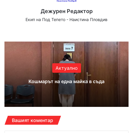
Дежурен Редактор
Екип на Под Тепето - Наистина Пловдив
Website
Facebook
X
YouTube
Instagram
Актуално
Кошмарът на една майка в съда
Вашият коментар