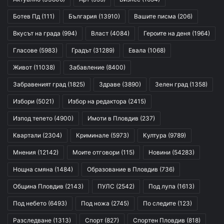
Ботев Пд
(111)
България
(13910)
Вашите писма
(206)
Вкусът на града
(994)
Власт
(4084)
Героите на деня
(1964)
Гласове
(5983)
Градът
(31289)
Евала
(1068)
Живот
(11038)
Забавление
(8400)
Забравеният град
(1825)
Здраве
(3890)
Зелен град
(1358)
Избори
(5021)
Избор на редактора
(2415)
Изпод тепето
(4900)
Имоти в Пловдив
(237)
Квартали
(2304)
Криминале
(5973)
Култура
(9789)
Мнения
(12142)
Моите отговори
(115)
Новини
(54283)
Нощна смяна
(1484)
Образование в Пловдив
(736)
Община Пловдив
(2143)
ПУЛС
(2542)
Под лупа
(1613)
Под небето
(6493)
Под ножа
(2745)
По следите
(123)
Разследване
(1313)
Спорт
(827)
Спортен Пловдив
(818)