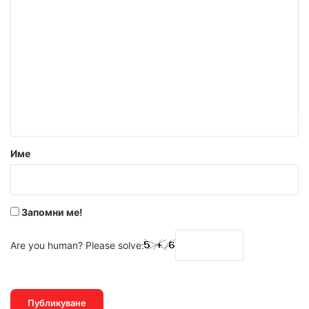
К
о
м
е
н
т
а
р
Име
:
*
Запомни ме!
Are you human? Please solve: