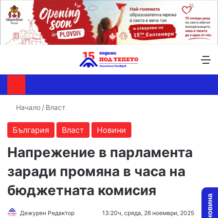
Търсене ...
Switch skin
М
Начало
/
Власт
България
Власт
Новини
Напрежение в парламента
заради промяна в часа на
бюджетната комисия
Follow
Send
Дежурен Редактор
13:20ч, сряда, 26 ноември, 2025