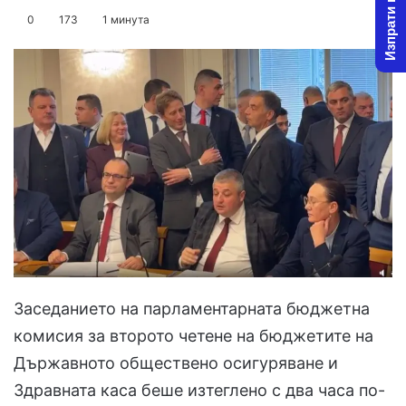
Изпрати новина
on
an
0
173
1 минута
X
email
Заседанието на парламентарната бюджетна
комисия за второто четене на бюджетите на
Държавното обществено осигуряване и
Здравната каса беше изтеглено с два часа по-