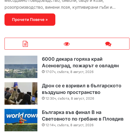
месодайно говедовъдство, биволи, овце и кози,
розопроизводство, винени лозя, култивирани гъби и…
Прочети Повече »
6000 декара горяха край
Асеновград, пожарът е овладян
17:07ч, събота, 8 август, 2026
Дрон се е взривил в българското
въздушно пространство
12:30ч, събота, 8 август, 2026
Българка във финал B на
Световното по гребане в Пловдив
12:14ч, събота, 8 август, 2026