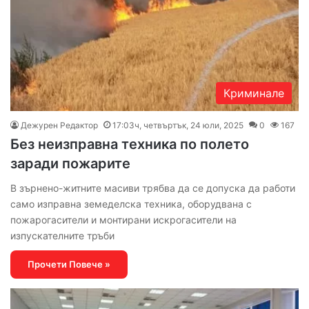
Криминале
Дежурен Редактор
17:03ч, четвъртък, 24 юли, 2025
0
167
Без неизправна техника по полето
заради пожарите
В зърнено-житните масиви трябва да се допуска да работи
само изправна земеделска техника, оборудвана с
пожарогасители и монтирани искрогасители на
изпускателните тръби
Прочети Повече »