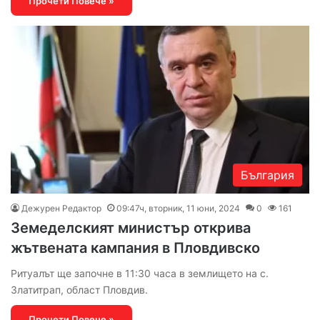
Прочети Повече »
България
Дежурен Редактор
09:47ч, вторник, 11 юни, 2024
0
161
Земеделският министър открива
жътвената кампания в Пловдивско
Ритуалът ще започне в 11:30 часа в землището на с.
Златитрап, област Пловдив.
Прочети Повече »