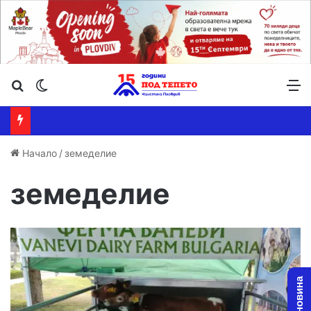
Търсене ...
Switch skin
М
Начало
/
земеделие
земеделие