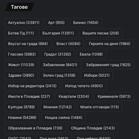
Тагове
Актуално
(33811)
Арт
(955)
Бизнес
(1654)
Ботев Пд
(111)
България
(13911)
Вашите писма
(206)
Вкусът на града
(994)
Власт
(4084)
Героите на деня
(1964)
Гласове
(5983)
Градът
(31292)
Евала
(1068)
Живот
(11039)
Забавление
(8401)
Забравеният град
(1825)
Здраве
(3890)
Зелен град
(1358)
Избори
(5021)
Избор на редактора
(2415)
Изпод тепето
(4900)
Имоти в Пловдив
(237)
Квартали
(2304)
Криминале
(5973)
Култура
(9789)
Мнения
(12142)
Моите отговори
(115)
Новини
(54289)
Нощна смяна
(1484)
Образование в Пловдив
(736)
Община Пловдив
(2143)
ПУЛС
(2542)
Под лупа
(1613)
Под небето
(6493)