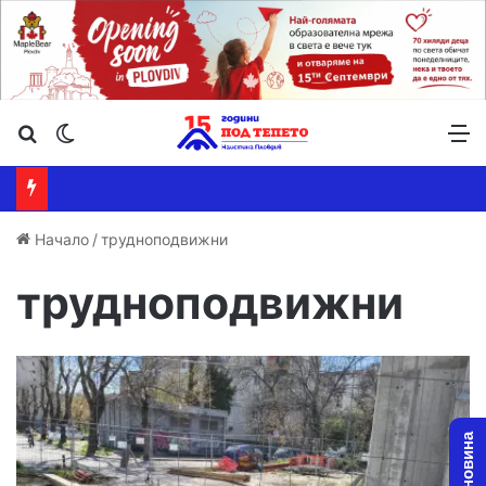
Търсене ...
Switch skin
М
Начало
/
трудноподвижни
трудноподвижни