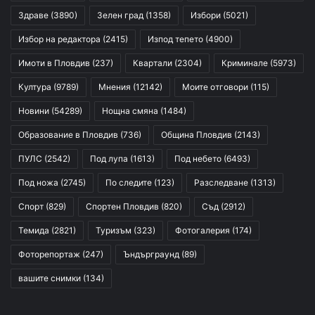
Здраве
(3890)
Зелен град
(1358)
Избори
(5021)
Избор на редактора
(2415)
Изпод тепето
(4900)
Имоти в Пловдив
(237)
Квартали
(2304)
Криминале
(5973)
Култура
(9789)
Мнения
(12142)
Моите отговори
(115)
Новини
(54289)
Нощна смяна
(1484)
Образование в Пловдив
(736)
Община Пловдив
(2143)
ПУЛС
(2542)
Под лупа
(1613)
Под небето
(6493)
Под ножа
(2745)
По следите
(123)
Разследване
(1313)
Спорт
(829)
Спортен Пловдив
(820)
Съд
(2912)
Темида
(2821)
Туризъм
(323)
Фотогалерия
(174)
Фоторепортаж
(247)
Ъндърграунд
(89)
вашите снимки
(134)