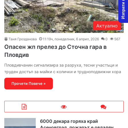
Изпрати новина
Актуално
Таня Грозданова
11:19ч, понеделник, 6 април, 2026
0
567
Опасен жп прелез до Сточна гара в
Пловдив
Пловдивчанин сигнализира за разруха, тесни участъци и
труден достъп за майки с колички и трудноподвижни хора
Прочети Повече »
6000 декара горяха край
Асеновград, пожарът е овладян