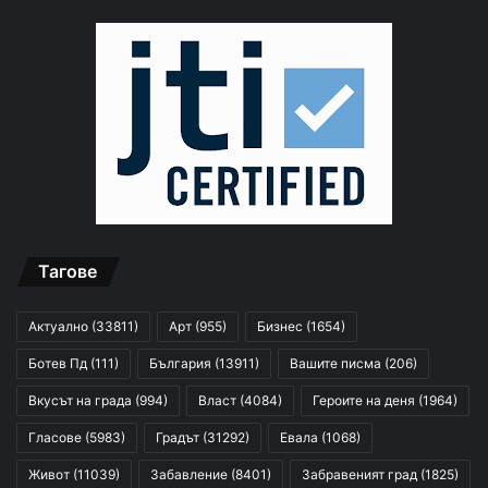
Тагове
Актуално
(33811)
Арт
(955)
Бизнес
(1654)
Ботев Пд
(111)
България
(13911)
Вашите писма
(206)
Вкусът на града
(994)
Власт
(4084)
Героите на деня
(1964)
Гласове
(5983)
Градът
(31292)
Евала
(1068)
Живот
(11039)
Забавление
(8401)
Забравеният град
(1825)