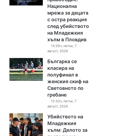
Национална
мрежа за децата
с остра реакция
след убийството
на Младежкия
хълм в Пловдив
13:26ч, петък, 7
август, 2026
Българка се
класира на
полуфинал в
женския скиф на
Световното по
гребане
12:20ч, петък, 7
август, 2026
Убийството на
Младежкия
хълм: Делото за