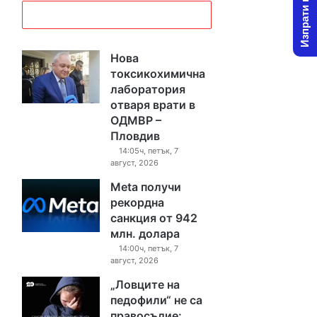
Изпрати новина
Нова
токсикохимична
лаборатория
отваря врати в
ОДМВР –
Пловдив
14:05ч, петък, 7
август, 2026
Meta получи
рекордна
санкция от 942
млн. долара
14:00ч, петък, 7
август, 2026
„Ловците на
педофили“ не са
правосъдие: