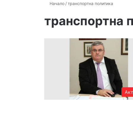
Начало
/
транспортна политика
транспортна 
Акт