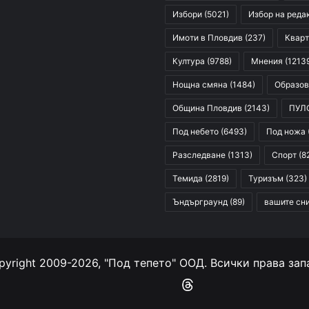
Избори
(5021)
Избор на реда
Имоти в Пловдив
(237)
Кварт
Култура
(9788)
Мнения
(1213
Нощна смяна
(1484)
Образов
Община Пловдив
(2143)
ПУЛ
Под небето
(6493)
Под ножа
Разследване
(1313)
Спорт
(8
Темида
(2819)
Туризъм
(323)
Ъндърграунд
(89)
вашите сн
yright 2009-2026, "Под тепето" ООД. Всички права зап
Facebook
YouTube
Instagram
RSS
Threads