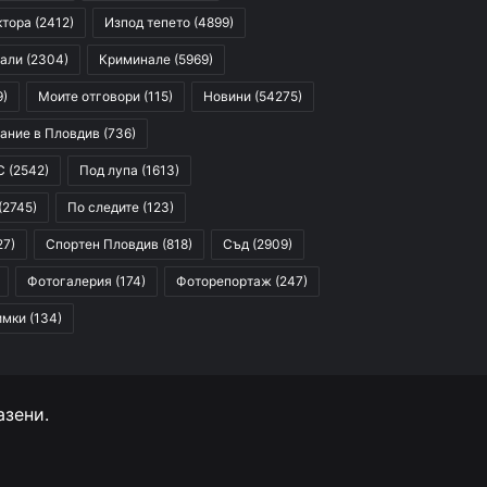
ктора
(2412)
Изпод тепето
(4899)
али
(2304)
Криминале
(5969)
9)
Моите отговори
(115)
Новини
(54275)
ание в Пловдив
(736)
С
(2542)
Под лупа
(1613)
(2745)
По следите
(123)
27)
Спортен Пловдив
(818)
Съд
(2909)
Фотогалерия
(174)
Фоторепортаж
(247)
имки
(134)
азени.