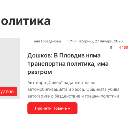
политика
Таня Грозданова
17:17ч, вторник, 27 януари, 2026
8
4 188
Дошков: В Пловдив няма
транспортна политика, има
разгром
Автогара „Север“ пада жертва на
автомобилизацията и хаоса. Общината убива
уално
автогарите с бездействие и грешни политики
Прочети Повече »