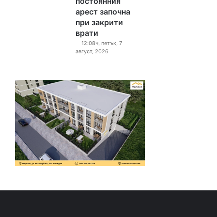
постоянния
арест започна
при закрити
врати
12:08ч, петък, 7
август, 2026