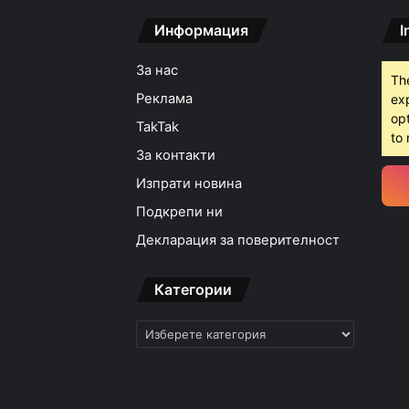
Информация
I
За нас
Th
Реклама
ex
opt
TakTak
to 
За контакти
Изпрати новина
Подкрепи ни
Декларация за поверителност
Категории
Категории