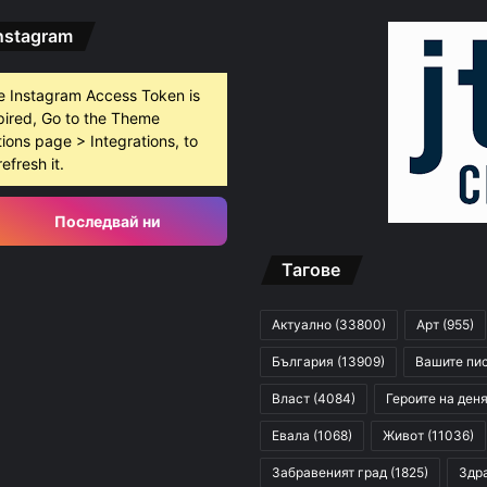
nstagram
e Instagram Access Token is
pired, Go to the Theme
ions page > Integrations, to
refresh it.
Последвай ни
Тагове
Актуално
(33800)
Арт
(955)
България
(13909)
Вашите пи
Власт
(4084)
Героите на ден
Евала
(1068)
Живот
(11036)
Забравеният град
(1825)
Здр