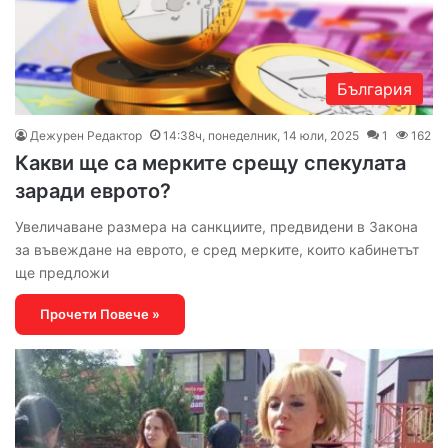
България
Дежурен Редактор
14:38ч, понеделник, 14 юли, 2025
1
162
Какви ще са мерките срещу спекулата
заради еврото?
Увеличаване размера на санкциите, предвидени в Закона
за въвеждане на еврото, е сред мерките, които кабинетът
ще предложи
Прочети Повече »