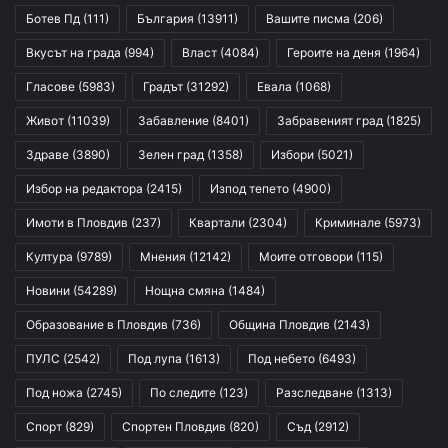
Ботев Пд
(111)
България
(13911)
Вашите писма
(206)
Вкусът на града
(994)
Власт
(4084)
Героите на деня
(1964)
Гласове
(5983)
Градът
(31292)
Евала
(1068)
Живот
(11039)
Забавление
(8401)
Забравеният град
(1825)
Здраве
(3890)
Зелен град
(1358)
Избори
(5021)
Избор на редактора
(2415)
Изпод тепето
(4900)
Имоти в Пловдив
(237)
Квартали
(2304)
Криминале
(5973)
Култура
(9789)
Мнения
(12142)
Моите отговори
(115)
Новини
(54289)
Нощна смяна
(1484)
Образование в Пловдив
(736)
Община Пловдив
(2143)
ПУЛС
(2542)
Под лупа
(1613)
Под небето
(6493)
Под ножа
(2745)
По следите
(123)
Разследване
(1313)
Спорт
(829)
Спортен Пловдив
(820)
Съд
(2912)