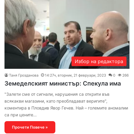
Избор на редактора
Таня Грозданова
14:27ч, вторник, 21 февруари, 2023
0
266
Земеделският министър: Спекула има
"Залети сме от сигнали, нарушения са открити във
всякакви магазини, като преобладават веригите",
коментира в Пловдив Явор Гечев. Най – големите аномалии
са при цените…
Прочети Повече »