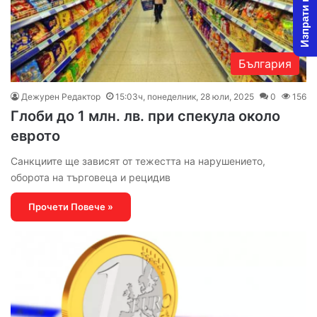
Изпрати новина
България
Дежурен Редактор
15:03ч, понеделник, 28 юли, 2025
0
156
Глоби до 1 млн. лв. при спекула около
еврото
Санкциите ще зависят от тежестта на нарушението,
оборота на търговеца и рецидив
Прочети Повече »