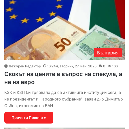
България
Дежурен Редактор
16:24ч, вторник, 27 май, 2025
0
166
Скокът на цените е въпрос на спекула, а
не на евро
КЗК и КЗП би трябвало да са активните институции сега, а
не президентът и Народното събрание", заяви д-р Димитър
Събев, икономист в БАН
Прочети Повече »