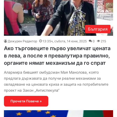
България
Дежурен Редактор
13:35ч, събота, 14 юни, 2025
0
215
Ако търговеците първо увеличат цената
в лева, а после я превалутира правилно,
органите нямат механизъм да го спрат
Алармира бившият омбудсман Мая Манолова, която
предлага държавата да получи реални механизми за
овладяване на ценовата криза и защита на потребителите
проект на Закон „Антиспекула“
Прочети Повече »