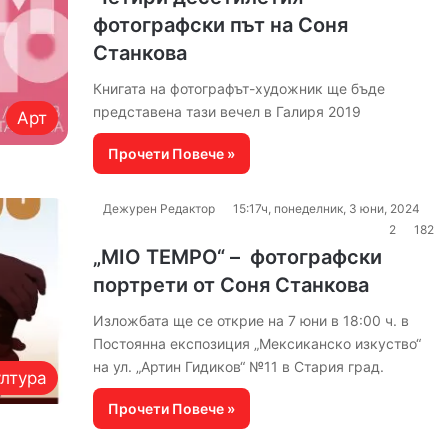
фотографски път на Соня
Станкова
Книгата на фотографът-художник ще бъде
представена тази вечел в Галиря 2019
Арт
Прочети Повече »
Дежурен Редактор
15:17ч, понеделник, 3 юни, 2024
2
182
„MIO TEMPO“ – фотографски
портрети от Соня Станкова
Изложбата ще се открие на 7 юни в 18:00 ч. в
Постоянна експозиция „Мексиканско изкуство“
на ул. „Артин Гидиков“ №11 в Стария град.
ултура
Прочети Повече »