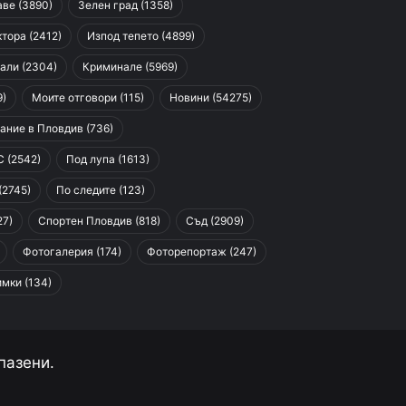
аве
(3890)
Зелен град
(1358)
ктора
(2412)
Изпод тепето
(4899)
али
(2304)
Криминале
(5969)
9)
Моите отговори
(115)
Новини
(54275)
ание в Пловдив
(736)
С
(2542)
Под лупа
(1613)
(2745)
По следите
(123)
27)
Спортен Пловдив
(818)
Съд
(2909)
Фотогалерия
(174)
Фоторепортаж
(247)
имки
(134)
пазени.