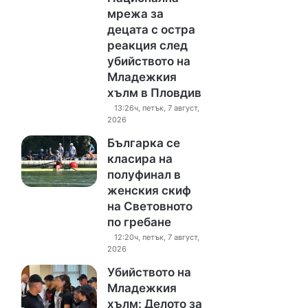
мрежа за
децата с остра
реакция след
убийството на
Младежкия
хълм в Пловдив
13:26ч, петък, 7 август,
2026
Българка се
класира на
полуфинал в
женския скиф
на Световното
по гребане
12:20ч, петък, 7 август,
2026
Убийството на
Младежкия
хълм: Делото за