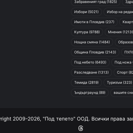
Забравеният град
(1825)
Здр
Избори
(5021)
Избор на реда
Имоти в Пловдив
(237)
Кварт
Култура
(9788)
Мнения
(1213
Нощна смяна
(1484)
Образов
Община Пловдив
(2143)
ПУЛ
Под небето
(6493)
Под ножа
Разследване
(1313)
Спорт
(8
Темида
(2819)
Туризъм
(323)
Ъндърграунд
(89)
вашите сн
right 2009-2026, "Под тепето" ООД. Всички права за
Facebook
YouTube
Instagram
RSS
Threads