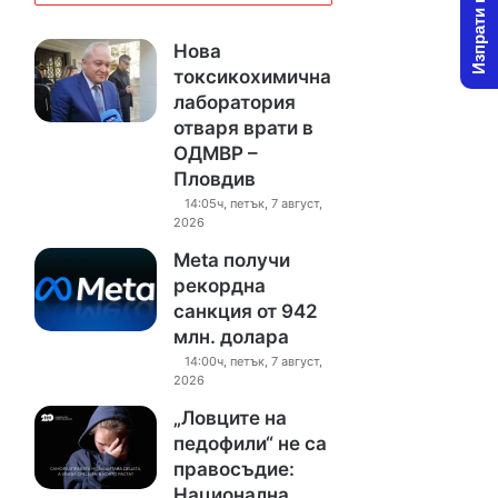
Изпрати новина
Нова
токсикохимична
лаборатория
отваря врати в
ОДМВР –
Пловдив
14:05ч, петък, 7 август,
2026
Meta получи
рекордна
санкция от 942
млн. долара
14:00ч, петък, 7 август,
2026
„Ловците на
педофили“ не са
правосъдие:
Национална