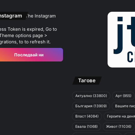
nstagram
The Instagram
ss Token is expired, Go to
 Theme options page >
grations, to to refresh it.
Последвай ни
Тагове
Актуално
(33800)
Арт
(955)
България
(13909)
Вашите пи
Власт
(4084)
Героите на ден
Евала
(1068)
Живот
(11036)