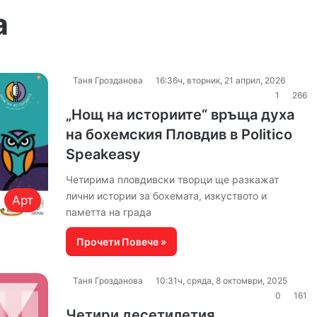
а
Таня Грозданова
16:36ч, вторник, 21 април, 2026
1
266
„Нощ на историите“ връща духа
на бохемския Пловдив в Politico
Speakeasy
Четирима пловдивски творци ще разкажат
лични истории за бохемата, изкуството и
Арт
паметта на града
Прочети Повече »
Таня Грозданова
10:31ч, сряда, 8 октомври, 2025
0
161
Четири десетилетия