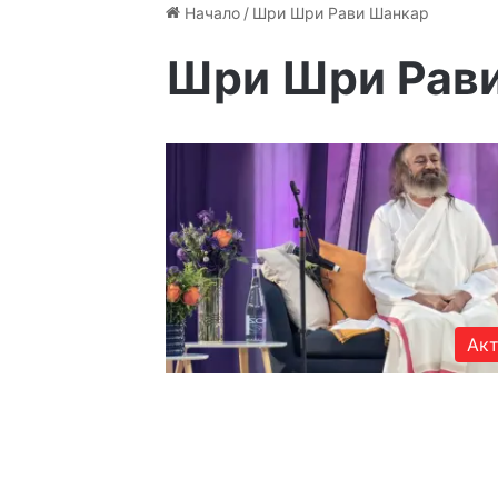
Начало
/
Шри Шри Рави Шанкар
Шри Шри Рав
Акт