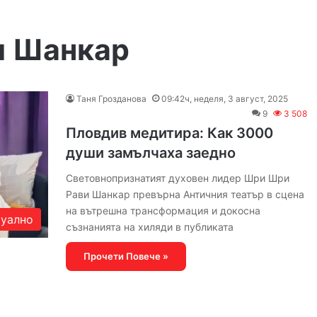
и Шанкар
Таня Грозданова
09:42ч, неделя, 3 август, 2025
9
3 508
Пловдив медитира: Как 3000
души замълчаха заедно
Световнопризнатият духовен лидер Шри Шри
Рави Шанкар превърна Античния театър в сцена
на вътрешна трансформация и докосна
уално
съзнанията на хиляди в публиката
Прочети Повече »