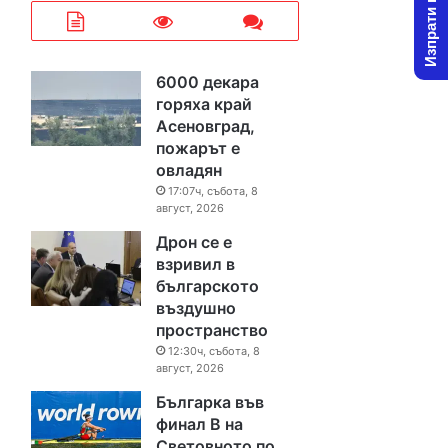
Изпрати новина
6000 декара
горяха край
Асеновград,
пожарът е
овладян
17:07ч, събота, 8
август, 2026
Дрон се е
взривил в
българското
въздушно
пространство
12:30ч, събота, 8
август, 2026
Българка във
финал B на
Световното по