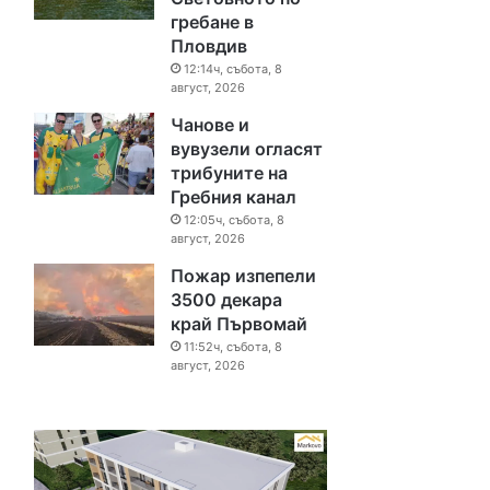
гребане в
Пловдив
12:14ч, събота, 8
август, 2026
Чанове и
вувузели огласят
трибуните на
Гребния канал
12:05ч, събота, 8
август, 2026
Пожар изпепели
3500 декара
край Първомай
11:52ч, събота, 8
август, 2026