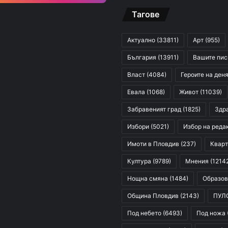
Тагове
Актуално
(33811)
Арт
(955)
България
(13911)
Вашите пи
Власт
(4084)
Героите на ден
Евала
(1068)
Живот
(11039)
Забравеният град
(1825)
Здр
Избори
(5021)
Избор на реда
Имоти в Пловдив
(237)
Кварт
Култура
(9789)
Мнения
(1214
Нощна смяна
(1484)
Образов
Община Пловдив
(2143)
ПУЛ
Под небето
(6493)
Под ножа