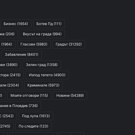
Бизнес
(1654)
Ботев Пд
(111)
сма
(206)
Вкусът на града
(994)
я
(1964)
Гласове
(5983)
Градът
(31292)
Забавление
(8401)
аве
(3890)
Зелен град
(1358)
ктора
(2415)
Изпод тепето
(4900)
али
(2304)
Криминале
(5973)
2)
Моите отговори
(115)
Новини
(54289)
ание в Пловдив
(736)
С
(2542)
Под лупа
(1613)
(2745)
По следите
(123)