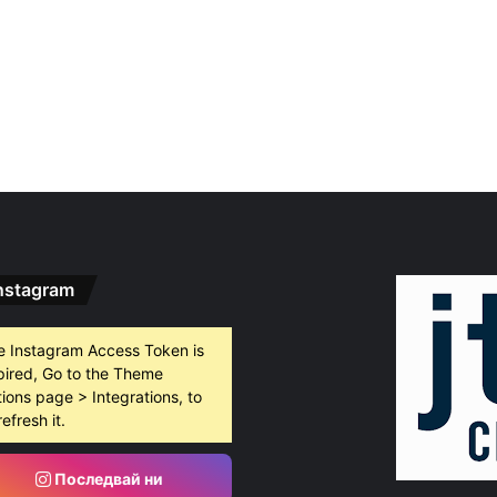
nstagram
e Instagram Access Token is
pired, Go to the Theme
ions page > Integrations, to
refresh it.
Последвай ни