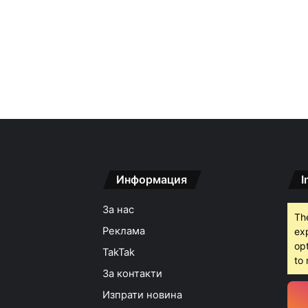
Информация
I
За нас
Th
Реклама
ex
opt
TakTak
to 
За контакти
Изпрати новина